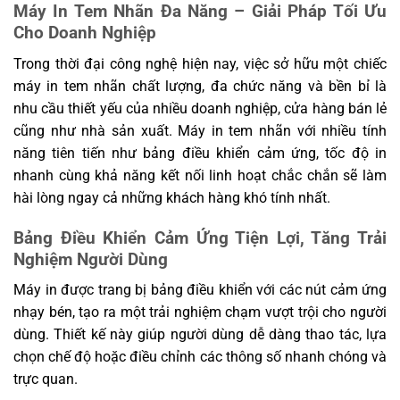
Máy In Tem Nhãn Đa Năng – Giải Pháp Tối Ưu
Chứng nhận
CE, FCC, CCC, RoHS, SRRC
Cho Doanh Nghiệp
Ghi chú: Ký hiệu * trong bảng chỉ các tính năng sắp được hỗ trợ, bao
gồm QR code PDF417 và bộ mã ký tự UTF-8.
Trong thời đại công nghệ hiện nay, việc sở hữu một chiếc
máy in tem nhãn chất lượng, đa chức năng và bền bỉ là
nhu cầu thiết yếu của nhiều doanh nghiệp, cửa hàng bán lẻ
cũng như nhà sản xuất. Máy in tem nhãn với nhiều tính
năng tiên tiến như bảng điều khiển cảm ứng, tốc độ in
nhanh cùng khả năng kết nối linh hoạt chắc chắn sẽ làm
hài lòng ngay cả những khách hàng khó tính nhất.
Bảng Điều Khiển Cảm Ứng Tiện Lợi, Tăng Trải
Nghiệm Người Dùng
Máy in được trang bị bảng điều khiển với các nút cảm ứng
nhạy bén, tạo ra một trải nghiệm chạm vượt trội cho người
dùng. Thiết kế này giúp người dùng dễ dàng thao tác, lựa
chọn chế độ hoặc điều chỉnh các thông số nhanh chóng và
trực quan.