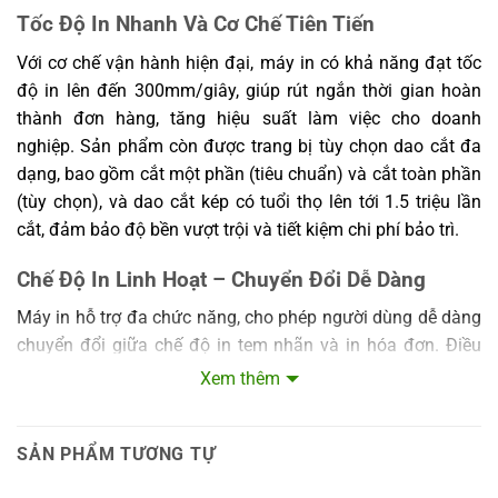
Tốc Độ In Nhanh Và Cơ Chế Tiên Tiến
Với cơ chế vận hành hiện đại, máy in có khả năng đạt tốc
độ in lên đến 300mm/giây, giúp rút ngắn thời gian hoàn
thành đơn hàng, tăng hiệu suất làm việc cho doanh
nghiệp. Sản phẩm còn được trang bị tùy chọn dao cắt đa
dạng, bao gồm cắt một phần (tiêu chuẩn) và cắt toàn phần
(tùy chọn), và dao cắt kép có tuổi thọ lên tới 1.5 triệu lần
cắt, đảm bảo độ bền vượt trội và tiết kiệm chi phí bảo trì.
Chế Độ In Linh Hoạt – Chuyển Đổi Dễ Dàng
Máy in hỗ trợ đa chức năng, cho phép người dùng dễ dàng
chuyển đổi giữa chế độ in tem nhãn và in hóa đơn. Điều
này giúp tối ưu hóa thiết bị cho nhiều mục đích sử dụng
Xem thêm
khác nhau chỉ trong cùng một thiết bị, từ đó giảm bớt chi
phí đầu tư máy móc cho doanh nghiệp.
SẢN PHẨM TƯƠNG TỰ
Thiết Kế Nổi Bật, Dễ Dàng Lắp Giấy