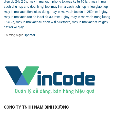
Tế
dien dc 24v 2 5a
,
may in ma vach phong to xoay ky tu 10 lan
,
may in ma
vach phu hop cho doanh nghiep
,
may in ma vach tich hop nhieu giao tiep
,
Để hiểu rõ hơn và nắm bắt các tính năng cũng như cách
may in ma vach tien loi su dung
,
may in ma vach toc do in 250mm 1 giay
,
vận hành của máy in tem nhãn đa năng này, bạn có thể
may in ma vach toc do in toi da 300mm 1 giay
,
may in ma vach trong luong
xem các video hướng dẫn chi tiết tại
Kênh Youtube
1 25 kg
,
may in ma vach tu chon wifi bluetooth
,
may in ma vach xuat giay
cat roi xe giay
Vincode
. Đây là nguồn tư liệu bổ ích giúp khách hàng tận
dụng tối đa hiệu năng của thiết bị trong công việc hàng
Thương hiệu:
Gprinter
ngày.
======================================
CÔNG TY TNHH NAM BÌNH XƯƠNG