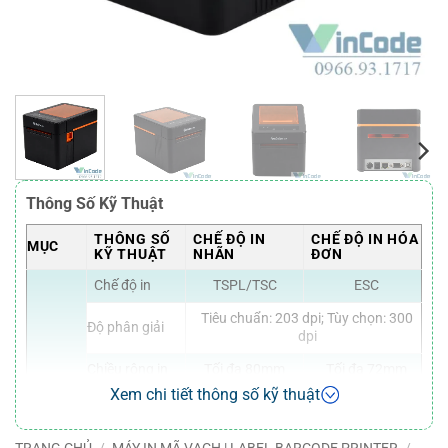
Thông Số Kỹ Thuật
THÔNG SỐ
CHẾ ĐỘ IN
CHẾ ĐỘ IN HÓA
MỤC
KỸ THUẬT
NHÃN
ĐƠN
Chế độ in
TSPL/TSC
ESC
Tiêu chuẩn: 203 dpi; Tùy chọn: 300
Độ phân giải
dpi
Chiều rộng in
Tối đa 80mm
Tối đa 72mm
Xem chi tiết thông số kỹ thuật
Bình thường: 250mm/s; Tối đa:
Tốc độ in
300mm/s
TRANG CHỦ
/
MÁY IN MÃ VẠCH | LABEL BARCODE PRINTER
/