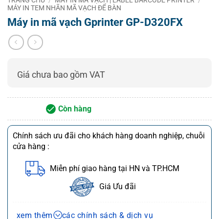
Bộ nhớ
DRAM: 16MB; FLASH: 16MB
MÁY IN TEM NHÃN MÃ VẠCH ĐỂ BÀN
In ấn
Giám sát nhiệt
Máy in mã vạch Gprinter GP-D320FX
Điện trở nhiệt nhạy cảm
độ đầu in
Giám sát vị trí
Microswitch
đầu in
Cảm biến giấy
Cảm biến quang điện
Giá chưa bao gồm VAT
Tiêu chuẩn: Ethernet + USB + Serial
Giao tiếp
Tùy chọn: Ethernet + USB + Wi-Fi,
Ethernet + USB + Bluetooth
Còn hàng
1D: CODE128,
EAN128, ITF,
Chính sách ưu đãi cho khách hàng doanh nghiệp, chuỗi
CODE39,
cửa hàng :
EAN13,
EAN13+2,
1D: UPC-A, UPC-
EAN13+5,
E, JANN13
Miễn phí giao hàng tại HN và TP.HCM
EAN8, EAN8+2,
(EAN13), JAN8
EAN8+5,
(EAN8), CODE39,
Giá Ưu đãi
CODABAR,
CODABAR, ITF,
Loại mã vạch
POSTNET, UPC-
CODE93,
Chính sách bán hàng và dịch vụ
A, UPC-A+2,
CODE128
xem thêm
các chính sách & dịch vụ
UPC-A+5, UPC-