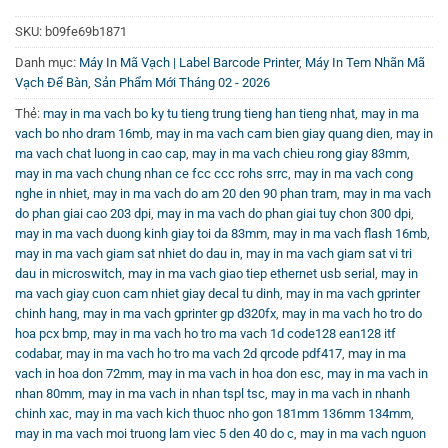
Trường
SKU:
b09fe69b1871
Máy in hỗ trợ nhiều giao diện kết nối như RS232, USB,
Danh mục:
Máy In Mã Vạch | Label Barcode Printer
,
Máy In Tem Nhãn Mã
Ethernet, cùng với tùy chọn kết nối không dây qua
Vạch Để Bàn
,
Sản Phẩm Mới Tháng 02 - 2026
Bluetooth và WiFi. Ngoài ra, máy còn hỗ trợ kết nối ngăn
Thẻ:
may in ma vach bo ky tu tieng trung tieng han tieng nhat
,
may in ma
kéo đựng tiền 24V, tạo điều kiện thuận lợi cho các quầy
vach bo nho dram 16mb
,
may in ma vach cam bien giay quang dien
,
may in
giao dịch bán lẻ và hệ thống POS. Sự đa dạng về giao tiếp
ma vach chat luong in cao cap
,
may in ma vach chieu rong giay 83mm
,
may in ma vach chung nhan ce fcc ccc rohs srrc
,
may in ma vach cong
giúp máy dễ dàng tích hợp với nhiều hệ thống quản lý và
nghe in nhiet
,
may in ma vach do am 20 den 90 phan tram
,
may in ma vach
các thiết bị ngoại vi hiện có.
do phan giai cao 203 dpi
,
may in ma vach do phan giai tuy chon 300 dpi
,
may in ma vach duong kinh giay toi da 83mm
,
may in ma vach flash 16mb
,
Đảm Bảo Chất Lượng In Ấn Với Mực In Chuyên
may in ma vach giam sat nhiet do dau in
,
may in ma vach giam sat vi tri
Dụng
dau in microswitch
,
may in ma vach giao tiep ethernet usb serial
,
may in
ma vach giay cuon cam nhiet giay decal tu dinh
,
may in ma vach gprinter
Để đạt hiệu quả in ấn tối ưu, bạn nên sử dụng
Mực In Tem
chinh hang
,
may in ma vach gprinter gp d320fx
,
may in ma vach ho tro do
Nhãn | Ribbon Barcode Label
, giúp tăng độ bám màu,
hoa pcx bmp
,
may in ma vach ho tro ma vach 1d code128 ean128 itf
chống trầy xước và bảo vệ tem nhãn bền đẹp theo thời
codabar
,
may in ma vach ho tro ma vach 2d qrcode pdf417
,
may in ma
vach in hoa don 72mm
,
may in ma vach in hoa don esc
,
may in ma vach in
gian, phù hợp với nhiều loại tem và chất liệu khác nhau.
nhan 80mm
,
may in ma vach in nhan tspl tsc
,
may in ma vach in nhanh
chinh xac
,
may in ma vach kich thuoc nho gon 181mm 136mm 134mm
,
Cùng Theo Dõi Hướng Dẫn Và Ứng Dụng Thực
may in ma vach moi truong lam viec 5 den 40 do c
,
may in ma vach nguon