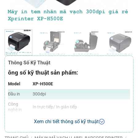
Thông Số Kỹ Thuật
ông số kỹ thuật sản phẩm:
Model
XP-H500E
Đầu in
300dpi
Công
In trực tiếp/ In gián tiếp
nghệ in
Tốc độ
127mm/s (5”/s)
Xem chi tiết thông số kỹ thuật
Chiều
108mm (4.25”) Chiều ngang tối đa của nhãn in
ngang
TRANG CHỦ
/
MÁY IN MÃ VẠCH | LABEL BARCODE PRINTER
/