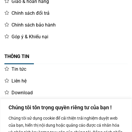
Giao & hoàn hàng
Chính sách đổi trả
Chính sách bảo hành
Góp ý & Khiếu nại
THÔNG TIN
Tin tức
Liên hệ
Download
Chúng tôi tôn trọng quyền riêng tư của bạn !
LIÊN HỆ MUA HÀNG
Chúng tôi sử dụng cookie để cải thiện trải nghiệm duyệt web
Kinh doanh:
KD Dự Án: 0987
Kế Toán:
của bạn, hiển thị nội dung hoặc quảng cáo được cá nhân hóa