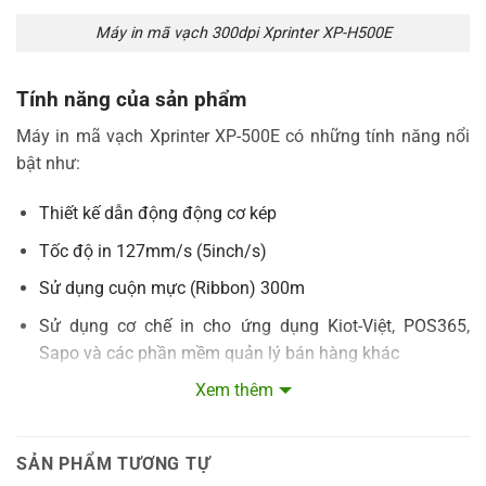
Máy in mã vạch 300dpi Xprinter XP-H500E
Tính năng của sản phẩm
Máy in mã vạch Xprinter XP-500E có những tính năng nổi
bật như:
Thiết kế dẫn động động cơ kép
Tốc độ in 127mm/s (5inch/s)
Sử dụng cuộn mực (Ribbon) 300m
Sử dụng cơ chế in cho ứng dụng Kiot-Việt, POS365,
Sapo và các phần mềm quản lý bán hàng khác
RISC 200 MHz 32-bit và 8 MB SDRAM, 4 MB Flash
Xem thêm
memory
Chương trình cơ sở TSPL-EZ ™ mô phỏng ngôn ngữ
SẢN PHẨM TƯƠNG TỰ
TPLE và TPLZ ra khỏi hộp