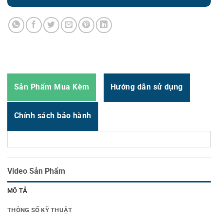
Zalo
0987.919.040
Thời gian:
Từ 8h-17h30 Thứ 2 đến Thứ 7
Email : support@vincode.com.vn
Sản Phẩm Mua Kèm
Hướng dẫn sử dụng
Chính sách bảo hành
Video Sản Phẩm
MÔ TẢ
THÔNG SỐ KỸ THUẬT