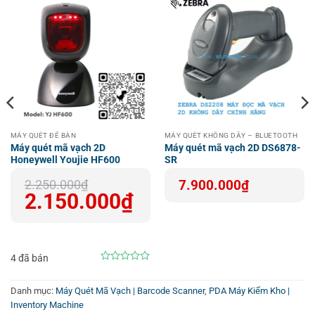
nhiều doanh thu hơn và năng suất cao hơn. TC20 – công
cụ dành cho doanh nghiệp nhỏ hoàn hảo.
MÁY QUÉT ĐỂ BÀN
MÁY QUÉT KHÔNG DÂY – BLUETOOTH
Máy quét mã vạch 2D
Máy quét mã vạch 2D DS6878-
Honeywell Youjie HF600
SR
Giá
Giá
2.250.000
₫
7.900.000
₫
gốc
hiện
2.150.000
₫
là:
tại
2.250.000₫.
là:
2.150.000₫.
4 đã bán
0
out
of
Danh mục:
Máy Quét Mã Vạch | Barcode Scanner
,
PDA Máy Kiểm Kho |
5
Inventory Machine