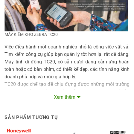
WPA/WPA2 (PSK & Enterprise 802.1x);
Security and
EAPTTLS;
Encryption
PEAPv0-MSCHAPv2; EAP-TLS
Certifications
802.11a/b/g/n; WPA; WPA2
MÁY KIỂM KHO ZEBRA TC20
Fast Roam
802.11r
Việc điều hành một doanh nghiệp nhỏ là công việc vất vả.
Bluetooth
Bluetooth 4.2 BLE
Tìm kiếm công cụ giúp bạn quản lý tốt hơn lại rất dễ dàng.
Máy tính di động TC20, có sẵn dưới dạng cảm ứng hoàn
toàn hoặc có bàn phím, có thiết kế đẹp, các tính năng kinh
doanh phù hợp và mức giá hợp lý.
TC20 được chế tạo để chịu đựng được những môi trường
làm việc khắc nghiệt, với bộ nguồn PowerPack có thể gắn
Xem thêm
vào để duy trì hoạt động kinh doanh, khả năng quét mã
vạch tích hợp, chức năng push-to-talk, và kế hoạch dịch vụ
Zebra OneCare thiết kế riêng cho TC20.
SẢN PHẨM TƯƠNG TỰ
Hãy chọn một công cụ dành cho doanh nghiệp nhỏ giúp
bạn có được nhiều hơn: nhiều thời gian hơn, nhiều tiền hơn,