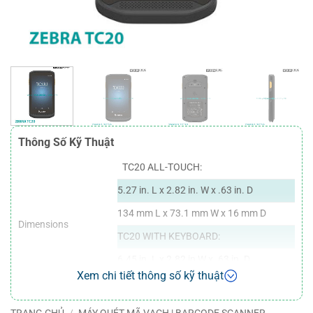
Thông Số Kỹ Thuật
TC20 ALL-TOUCH:
5.27 in. L x 2.82 in. W x .63 in. D
134 mm L x 73.1 mm W x 16 mm D
Dimensions
TC20 WITH KEYBOARD:
6.45 in. L x 2.82 in W x .63 in. D
Xem chi tiết thông số kỹ thuật
164 mm L x 73.1 mm W x 16 mm D
TC20 ALL-TOUCH: 6.88 oz./195 g
TRANG CHỦ
/
MÁY QUÉT MÃ VẠCH | BARCODE SCANNER