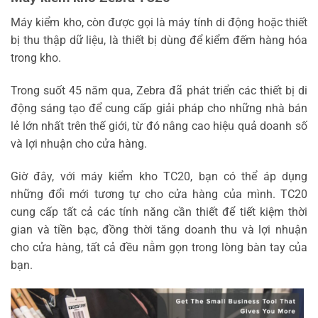
Interactive Sensor Technology (IST): Accelerometer (3-axis),
Máy kiểm kho, còn được gọi là máy tính di động hoặc thiết
ambient light sensor, proximity sensor
bị thu thập dữ liệu, là thiết bị dùng để kiểm đếm hàng hóa
SE2100 1D/2D imager
trong kho.
Scanning
SE4710 1D/2D imager + rear camera
Trong suốt 45 năm qua, Zebra đã phát triển các thiết bị di
Rear Camera
8MP autofocus color camera with flash
động sáng tạo để cung cấp giải pháp cho những nhà bán
RFID
RFD2000 UHF RFID snap-on sled
lẻ lớn nhất trên thế giới, từ đó nâng cao hiệu quả doanh số
và lợi nhuận cho cửa hàng.
WLAN Radio
802.11 a/b/g/n/ac/d/r/h/i IPv4, IPv6
2.4 GHz: 20 MHz, 40 MHz
Giờ đây, với máy kiểm kho TC20, bạn có thể áp dụng
Data Rates
5 GHz: 20 MHz, 40 MHz, 80 MHz
những đổi mới tương tự cho cửa hàng của mình. TC20
cung cấp tất cả các tính năng cần thiết để tiết kiệm thời
2.4 GHz (channels 1-13; 1-11(US))
gian và tiền bạc, đồng thời tăng doanh thu và lợi nhuận
5GHz (channels 36-48, 52-64, 100-144,
cho cửa hàng, tất cả đều nằm gọn trong lòng bàn tay của
149-165)
Operating Channels
bạn.
Actual operating channels/ frequencies
and bandwidths depend on regulatory
rules and certification agency.