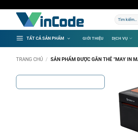
Bỏ
qua
Tìm
nội
kiếm:
dung
TẤT CẢ SẢN PHẨM
GIỚI THIỆU
DỊCH VỤ
TRANG CHỦ
/
SẢN PHẨM ĐƯỢC GẮN THẺ “MAY IN MA