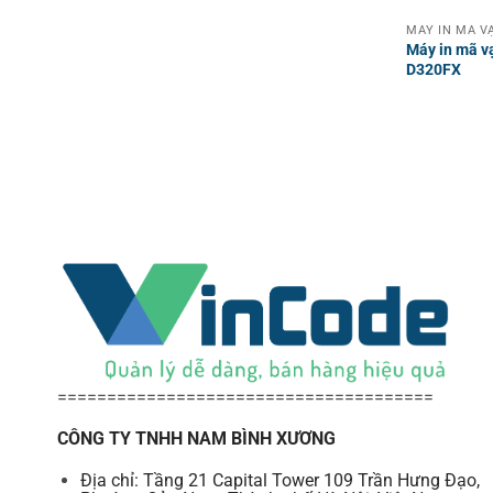
Máy in mã v
D320FX
======================================
CÔNG TY TNHH NAM BÌNH XƯƠNG
Địa chỉ: Tầng 21 Capital Tower 109 Trần Hưng Đạo,