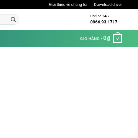
Giới thiệu về chúng tôi
Download driver
Hotline 24/7
0966.93.1717
0
₫
0
GIỎ HÀNG /