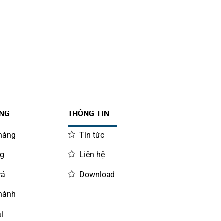
ÀNG
THÔNG TIN
 hàng
Tin tức
ng
Liên hệ
rả
Download
 hành
i