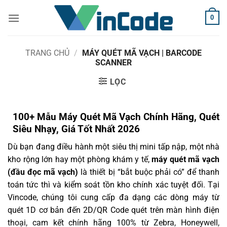
Bỏ
0
qua
nội
dung
TRANG CHỦ
/
MÁY QUÉT MÃ VẠCH | BARCODE
SCANNER
LỌC
100+ Mẫu Máy Quét Mã Vạch Chính Hãng, Quét
Siêu Nhạy, Giá Tốt Nhất 2026
Dù bạn đang điều hành một siêu thị mini tấp nập, một nhà
kho rộng lớn hay một phòng khám y tế,
máy quét mã vạch
(đầu đọc mã vạch)
là thiết bị “bắt buộc phải có” để thanh
toán tức thì và kiểm soát tồn kho chính xác tuyệt đối. Tại
Vincode, chúng tôi cung cấp đa dạng các dòng máy từ
quét 1D cơ bản đến 2D/QR Code quét trên màn hình điện
thoại, cam kết chính hãng 100% từ Zebra, Honeywell,