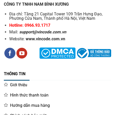
CÔNG TY TNHH NAM BÌNH XƯƠNG
Địa chỉ: Tầng 21 Capital Tower 109 Trần Hưng Đạo,
Phường Cửa Nam, Thành phố Hà Nội, Việt Nam
Hotline: 0966.93.1717
Mail:
support@vincode.com.vn
Website:
www.vincode.com.vn
THÔNG TIN
Giới thiệu
Hình thức thanh toán
Hướng dẫn mua hàng
Datamax – Lựa chọn hoàn hảo trong phân khúc tối ưu chi phí