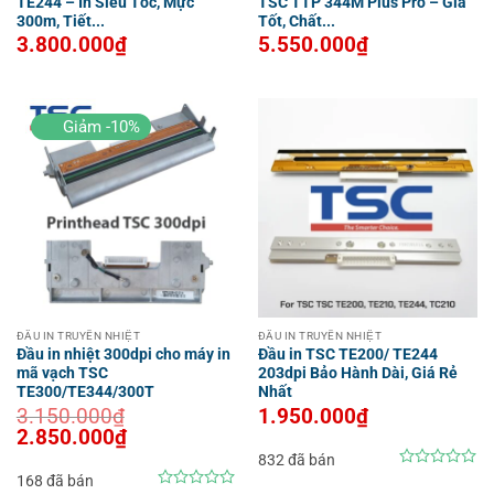
TE244 – In Siêu Tốc, Mực
TSC TTP 344M Plus Pro – Giá
300m, Tiết...
Tốt, Chất...
3.800.000
₫
5.550.000
₫
Giảm -10%
ĐẦU IN TRUYỀN NHIỆT
ĐẦU IN TRUYỀN NHIỆT
Đầu in nhiệt 300dpi cho máy in
Đầu in TSC TE200/ TE244
mã vạch TSC
203dpi Bảo Hành Dài, Giá Rẻ
TE300/TE344/300T
Nhất
3.150.000
₫
1.950.000
₫
Giá
Giá
2.850.000
₫
gốc
hiện
832 đã bán
là:
tại
3.150.000₫.
là:
0
168 đã bán
2.850.000₫.
out