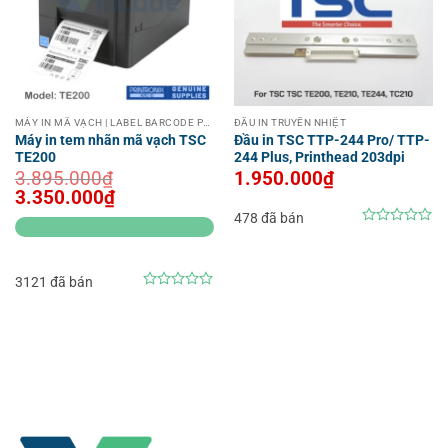
MÁY IN MÃ VẠCH | LABEL BARCODE PRINTER
ĐẦU IN TRUYỀN NHIỆT
Máy in tem nhãn mã vạch TSC
Đầu in TSC TTP-244 Pro/ TTP-
TE200
244 Plus, Printhead 203dpi
3.895.000
₫
1.950.000
₫
Giá
Giá
3.350.000
₫
gốc
hiện
478 đã bán
là:
tại
3.895.000₫.
là:
0
3.350.000₫.
out
of
5
3121 đã bán
0
out
of
5