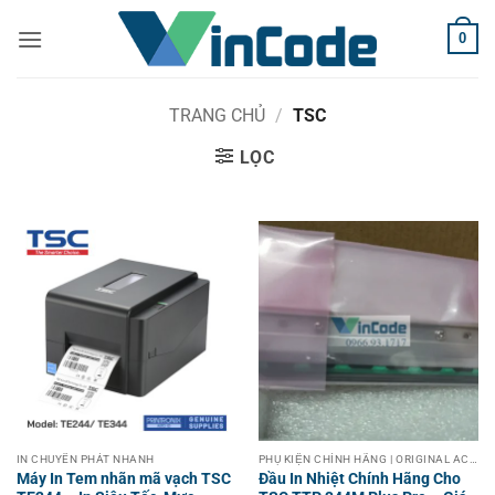
Bỏ
0
qua
nội
dung
TRANG CHỦ
/
TSC
LỌC
IN CHUYỂN PHÁT NHANH
PHỤ KIỆN CHÍNH HÃNG | ORIGINAL ACCESSORIES
Máy In Tem nhãn mã vạch TSC
Đầu In Nhiệt Chính Hãng Cho