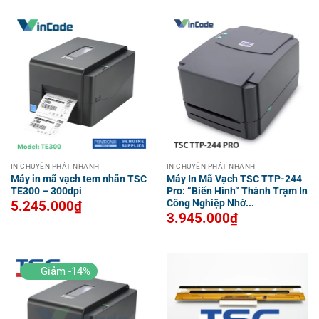
0
of
out
5
of
5
IN CHUYỂN PHÁT NHANH
IN CHUYỂN PHÁT NHANH
Máy in mã vạch tem nhãn TSC
Máy In Mã Vạch TSC TTP-244
TE300 – 300dpi
Pro: “Biến Hình” Thành Trạm In
Công Nghiệp Nhờ...
5.245.000
₫
3.945.000
₫
Giảm -14%