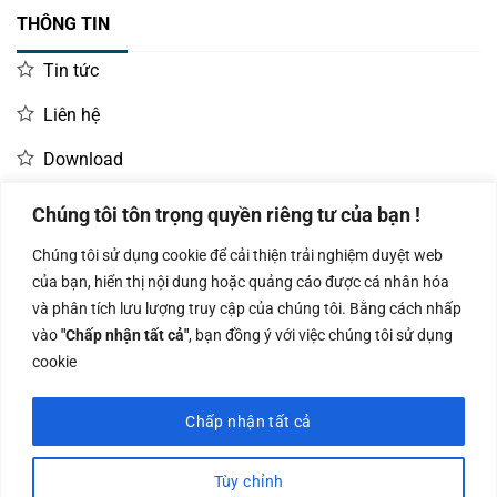
THÔNG TIN
Tin tức
Liên hệ
Download
Chúng tôi tôn trọng quyền riêng tư của bạn !
LIÊN HỆ MUA HÀNG
Chúng tôi sử dụng cookie để cải thiện trải nghiệm duyệt web
Kinh doanh:
KD Dự Án: 0987
Kế Toán:
của bạn, hiển thị nội dung hoặc quảng cáo được cá nhân hóa
0966.93.1717
835 345
0987.919.040
và phân tích lưu lượng truy cập của chúng tôi. Bằng cách nhấp
vào
"Chấp nhận tất cả"
, bạn đồng ý với việc chúng tôi sử dụng
cookie
Chấp nhận tất cả
Công ty TNHH Nam Bình Xương - Số ĐKKD: 0108783483 cấp ngày
14/06/2019 bởi Sở Kế Hoạch và Đầu Tư Tp. Hà Nội
Tùy chỉnh