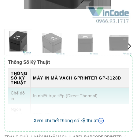
Thông Số Kỹ Thuật
THÔNG
SỐ KỸ
MÁY IN MÃ VẠCH GPRINTER GP-3128D
THUẬT
Chế độ
In nhiệt trực tiếp (Direct Thermal)
in
Ngôn
ngữ lệnh
TSPL (Standard)
in
Xem chi tiết thông số kỹ thuật
Độ phân
203 DPI (Điểm ảnh/inch)
giải
TRANG CHỦ
/
MÁY IN MÃ VẠCH | LABEL BARCODE PRINTER
/