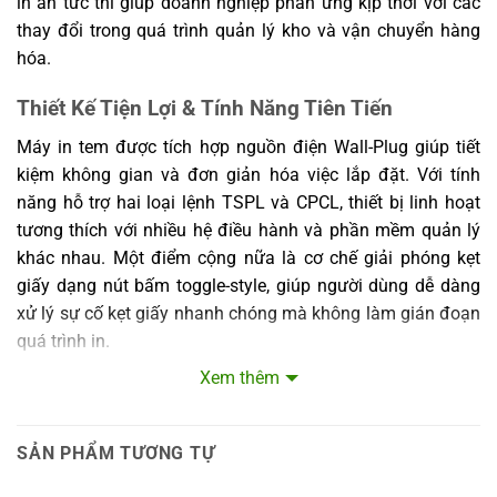
in ấn tức thì giúp doanh nghiệp phản ứng kịp thời với các
thay đổi trong quá trình quản lý kho và vận chuyển hàng
hóa.
Thiết Kế Tiện Lợi & Tính Năng Tiên Tiến
Máy in tem được tích hợp nguồn điện Wall-Plug giúp tiết
kiệm không gian và đơn giản hóa việc lắp đặt. Với tính
năng hỗ trợ hai loại lệnh TSPL và CPCL, thiết bị linh hoạt
tương thích với nhiều hệ điều hành và phần mềm quản lý
khác nhau. Một điểm cộng nữa là cơ chế giải phóng kẹt
giấy dạng nút bấm toggle-style, giúp người dùng dễ dàng
xử lý sự cố kẹt giấy nhanh chóng mà không làm gián đoạn
quá trình in.
Xem thêm
Ngoài ra, máy còn có thể điều chỉnh chiều rộng giấy một
cách dễ dàng để phù hợp với các loại tem khác nhau, chức
năng factory reset giúp trả về cài đặt mặc định, tính năng
SẢN PHẨM TƯƠNG TỰ
rút lại nhãn đầu tiên và khả năng tự động cân chỉnh giấy