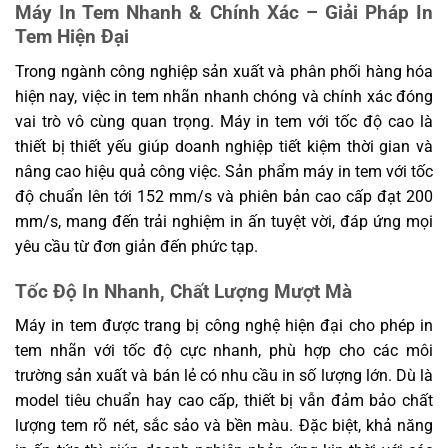
động
Máy In Tem Nhanh & Chính Xác – Giải Pháp In
Tem Hiện Đại
Môi
Nhiệt độ -20～55℃, độ ẩm 20%～93% không
trường
ngưng tụ
Trong ngành công nghiệp sản xuất và phân phối hàng hóa
lưu trữ
hiện nay, việc in tem nhãn nhanh chóng và chính xác đóng
Trọng
vai trò vô cùng quan trọng. Máy in tem với tốc độ cao là
lượng
Khoảng 0.922 kg
thiết bị thiết yếu giúp doanh nghiệp tiết kiệm thời gian và
máy
nâng cao hiệu quả công việc. Sản phẩm máy in tem với tốc
Kích
độ chuẩn lên tới 152 mm/s và phiên bản cao cấp đạt 200
thước
142 × 195 × 142 mm
máy
mm/s, mang đến trải nghiệm in ấn tuyệt vời, đáp ứng mọi
(D×R×C)
yêu cầu từ đơn giản đến phức tạp.
Kích
Tốc Độ In Nhanh, Chất Lượng Mượt Mà
thước
295 × 213 × 175 mm
đóng gói
Máy in tem được trang bị công nghệ hiện đại cho phép in
Độ bền
tem nhãn với tốc độ cực nhanh, phù hợp cho các môi
Khoảng 30 km giấy in
đầu in
trường sản xuất và bán lẻ có nhu cầu in số lượng lớn. Dù là
Chứng
model tiêu chuẩn hay cao cấp, thiết bị vẫn đảm bảo chất
CCC
nhận
lượng tem rõ nét, sắc sảo và bền màu. Đặc biệt, khả năng