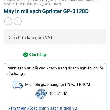
MÁY IN TEM NHÃN MÃ VẠCH ĐỂ BÀN
Tốc độ
Máy in mã vạch Gprinter GP-3128D
Tối đa 152 mm/s
in
Chiều
rộng in
80 mm
tối đa
Giá chưa bao gồm VAT
Bảo vệ
quá
Cảm biến nhiệt Thermistor
nhiệt
Còn hàng
Phát
hiện vị
Công tắc vi mô (Microswitch)
trí đầu in
Chính sách ưu đãi cho khách hàng doanh nghiệp, chuỗi
cửa hàng :
Phát
hiện vật
Cảm biến quang (Photosensor)
liệu in
Miễn phí giao hàng tại HN và TP.HCM
Bộ nhớ
DRAM 4MB, FLASH 4MB
Giá Ưu đãi
Giao
USB (Chuẩn), tùy chọn WiFi hoặc Bluetooth
tiếp
Chính sách bán hàng và dịch vụ
xem thêm
các chính sách & dịch vụ