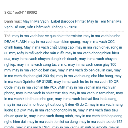
giúp bạn nhanh chóng làm chủ thiết bị và tận dụng tối đa
hiệu quả từ máy in tem.
SKU:
1ee041189092
Danh mục:
Máy In Mã Vạch | Label Barcode Printer
,
Máy In Tem Nhãn Mã
Tổng Kết
Vạch Để Bàn
,
Sản Phẩm Mới Tháng 02 - 2026
Máy in tem tốc độ cao không chỉ giúp bạn rút ngắn thời
Thẻ:
may in ma vach bao ve qua nhiet thermistor
,
may in ma vach bo nho
gian in ấn mà còn tạo ra những nhãn in sắc nét, rõ ràng và
DRAM FLASH
,
may in ma vach cam bien quang
,
may in ma vach CCC
bền bỉ theo thời gian. Được trang bị nhiều tính năng hỗ trợ
chinh hang
,
Máy in mã vạch chất lượng cao
,
may in ma vach chieu rong in
80 mm
,
Máy in mã vạch cho sản xuất
,
may in ma vach chong nhieu hieu
và thiết kế tiện lợi, thiết bị là lựa chọn lý tưởng cho mọi nhu
qua
,
may in ma vach chuyen dung kinh doanh
,
may in ma vach chuyen
cầu in tem trong các ngành công nghiệp hiện đại. Đầu tư
nghiep
,
may in ma vach cong tac vi mo
,
may in ma vach cuon giay 100
ngay hôm nay để nâng tầm hoạt động quản lý và sản xuất
mm
,
may in ma vach do ben cao
,
may in ma vach do ben dau in cao
,
may
của doanh nghiệp bạn!
in ma vach do phan giai 203 dpi
,
may in ma vach dung cho kho hang
,
may
in ma vach Gprinter GP 3128D
,
may in ma vach ho tro in ma vach 1D QR
Code
,
may in ma vach in file PCX BMP
,
may in ma vach in ma vach van
phong
,
may in ma vach in nhiet truc tiep
,
may in ma vach in tem nhan
,
may
in ma vach kich thuoc nho gon
,
may in ma vach loai vat lieu in da dang
,
may in ma vach moi truong hoat dong 5 den 45 do C
,
may in ma vach nang
luong DC 24V
,
may in ma vach phong to ky tu
,
may in ma vach theo tieu
chuan quoc te
,
may in ma vach thong minh
,
may in ma vach tich hop cong
nghe hien dai
,
may in ma vach tien loi su dung
,
may in ma vach toc do 152
mm/s
,
may in ma vach TSPL
,
may in ma vach usb wifi bluetooth
,
may in