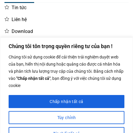
Tin tức
Liên hệ
Download
Chúng tôi tôn trọng quyền riêng tư của bạn !
LIÊN HỆ MUA HÀNG
Chúng tôi sử dụng cookie để cải thiện trải nghiệm duyệt web
Kinh doanh:
KD Dự Án: 0987
Kế Toán:
của bạn, hiển thị nội dung hoặc quảng cáo được cá nhân hóa
0966.93.1717
835 345
0987.919.040
và phân tích lưu lượng truy cập của chúng tôi. Bằng cách nhấp
vào
"Chấp nhận tất cả"
, bạn đồng ý với việc chúng tôi sử dụng
cookie
Chấp nhận tất cả
Công ty TNHH Nam Bình Xương - Số ĐKKD: 0108783483 cấp ngày
14/06/2019 bởi Sở Kế Hoạch và Đầu Tư Tp. Hà Nội
Tùy chỉnh
Visa
PayPal
Stripe
MasterCard
Cash