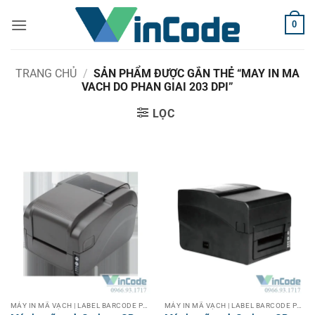
Bỏ
0
qua
nội
dung
TRANG CHỦ
/
SẢN PHẨM ĐƯỢC GẮN THẺ “MAY IN MA
VACH DO PHAN GIAI 203 DPI”
LỌC
MÁY IN MÃ VẠCH | LABEL BARCODE PRINTER
MÁY IN MÃ VẠCH | LABEL BARCODE PRINTER