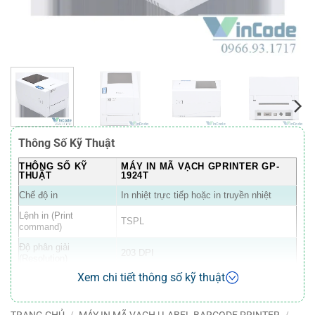
Thông Số Kỹ Thuật
THÔNG SỐ KỸ
MÁY IN MÃ VẠCH GPRINTER GP-
THUẬT
1924T
Chế độ in
In nhiệt trực tiếp hoặc in truyền nhiệt
Lệnh in (Print
TSPL
command)
Độ phân giải
203 DPI
(Resolution)
Xem chi tiết thông số kỹ thuật
Tốc độ in
2 ~ 6 inch/giây (152 mm/s)
Chiều rộng in tối đa
104 mm
TRANG CHỦ
/
MÁY IN MÃ VẠCH | LABEL BARCODE PRINTER
/