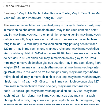
có thể tham khảo video hướng dẫn chi tiết trên
Kênh
SKU:
ea07954422c1
Youtube Vincode
– nơi cung cấp nguồn tài liệu hữu ích về
Danh mục:
Máy In Mã Vạch | Label Barcode Printer
,
Máy In Tem Nhãn Mã
các dòng máy in tem nhãn và văn phòng phẩm liên quan.
Vạch Để Bàn
,
Sản Phẩm Mới Tháng 02 - 2026
Kết Luận
Thẻ:
may in ma vach bao ve qua nhiet
,
máy in mã vạch bluetooth wifi
,
may
in ma vach bo nho dram 8mb flash 4mb
,
may in ma vach cam bien nhiet
Máy in nhãn in nhiệt đa chức năng với nhiều ưu điểm vượt
dau in
,
may in ma vach cam bien phat hien phuong tien in
,
may in ma vach
trội về công nghệ, thiết kế thông minh và khả năng xử lý
cat giay tear off
,
Máy in mã vạch chất lượng cao
,
may in ma vach chieu
rong in toi da 104 mm
,
may in ma vach chieu rong phuong tien in 20 den
hiệu suất cao là giải pháp lý tưởng cho các doanh nghiệp
120 mm
,
may in ma vach chung nhan ccc rohs srrc
,
may in ma vach dieu
cần in tem nhãn chuyên nghiệp. Sản phẩm không chỉ đảm
kien hoat dong nhiet do 5 40 do c do am 20 90 phan tram
,
may in ma vach
bảo chất lượng in sắc nét, bền màu mà còn tối ưu hóa quy
do ben dau in 50 km chieu dai
,
may in ma vach do day giay toi da 0 254
trình vận hành, giúp tiết kiệm thời gian và chi phí.
mm
,
may in ma vach do phan giai cao 203 dpi
,
may in ma vach duong kinh
loi giay 25 4 mm
,
may in ma vach ethernet serial
,
may in ma vach gprinter
gp 1924t
,
may in ma vach ho tro file anh pcx bmp
,
máy in mã vạch hỗ trợ
mã vạch 1d 2d
,
may in ma vach in nhiet truc tiep
,
may in ma vach in truyen
nhiet
,
máy in mã vạch kết nối usb
,
may in ma vach kich co cuon giay 127
mm
,
may in ma vach kich thuoc nho gon
,
may in ma vach ma vach
code128 ean13 upc
,
may in ma vach nguon dien dc 24v 2 5a
,
may in ma
vach nut bam tam dung
,
may in ma vach nut cap giay
,
may in ma vach
phong chu don byte
,
may in ma vach phu hop kinh doanh thuong mai
,
may
in ma vach phuong phap cuon ruy bang cuon ra ngoai
,
may in ma vach ruy