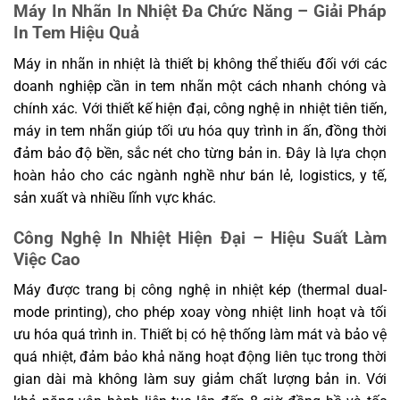
Máy In Nhãn In Nhiệt Đa Chức Năng – Giải Pháp
Kích thước hộp (cm)
54.5 × 38.5 × 49.5
In Tem Hiệu Quả
Trọng lượng đóng gói
14.6 kg
(G.W.)
Máy in nhãn in nhiệt là thiết bị không thể thiếu đối với các
Số lượng / hộp
4 chiếc
doanh nghiệp cần in tem nhãn một cách nhanh chóng và
Độ bền đầu in (Print
chính xác. Với thiết kế hiện đại, công nghệ in nhiệt tiên tiến,
50 km chiều dài in
head reliability)
máy in tem nhãn giúp tối ưu hóa quy trình in ấn, đồng thời
Chứng nhận
CCC, RoHS, SRRC
đảm bảo độ bền, sắc nét cho từng bản in. Đây là lựa chọn
hoàn hảo cho các ngành nghề như bán lẻ, logistics, y tế,
sản xuất và nhiều lĩnh vực khác.
Công Nghệ In Nhiệt Hiện Đại – Hiệu Suất Làm
Việc Cao
Máy được trang bị công nghệ in nhiệt kép (thermal dual-
mode printing), cho phép xoay vòng nhiệt linh hoạt và tối
ưu hóa quá trình in. Thiết bị có hệ thống làm mát và bảo vệ
quá nhiệt, đảm bảo khả năng hoạt động liên tục trong thời
gian dài mà không làm suy giảm chất lượng bản in. Với