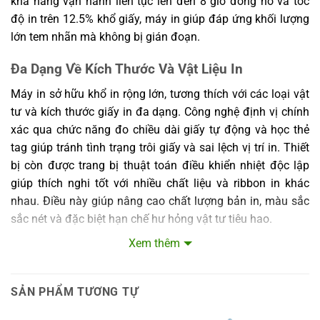
khả năng vận hành liên tục lên đến 8 giờ đồng hồ và tốc
độ in trên 12.5% khổ giấy, máy in giúp đáp ứng khối lượng
lớn tem nhãn mà không bị gián đoạn.
Đa Dạng Về Kích Thước Và Vật Liệu In
Máy in sở hữu khổ in rộng lớn, tương thích với các loại vật
tư và kích thước giấy in đa dạng. Công nghệ định vị chính
xác qua chức năng đo chiều dài giấy tự động và học thẻ
tag giúp tránh tình trạng trôi giấy và sai lệch vị trí in. Thiết
bị còn được trang bị thuật toán điều khiển nhiệt độc lập
giúp thích nghi tốt với nhiều chất liệu và ribbon in khác
nhau. Điều này giúp nâng cao chất lượng bản in, màu sắc
sắc nét và đặc biệt hạn chế hư hỏng vật tư tiêu hao.
Xem thêm
Thiết Kế Thông Minh, Kết Nối Ổn Định
Máy in nhãn này có thiết kế di chuyển độc lập, tạo sự linh
SẢN PHẨM TƯƠNG TỰ
hoạt trong quá trình sử dụng. Kết nối nhanh, ổn định với
tốc độ truyền dữ liệu cao giúp quá trình in diễn ra mượt mà,