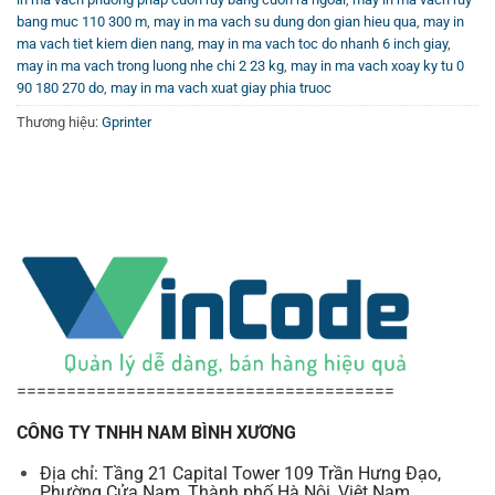
bang muc 110 300 m
,
may in ma vach su dung don gian hieu qua
,
may in
ma vach tiet kiem dien nang
,
may in ma vach toc do nhanh 6 inch giay
,
may in ma vach trong luong nhe chi 2 23 kg
,
may in ma vach xoay ky tu 0
90 180 270 do
,
may in ma vach xuat giay phia truoc
Thương hiệu:
Gprinter
======================================
CÔNG TY TNHH NAM BÌNH XƯƠNG
Địa chỉ: Tầng 21 Capital Tower 109 Trần Hưng Đạo,
Phường Cửa Nam, Thành phố Hà Nội, Việt Nam