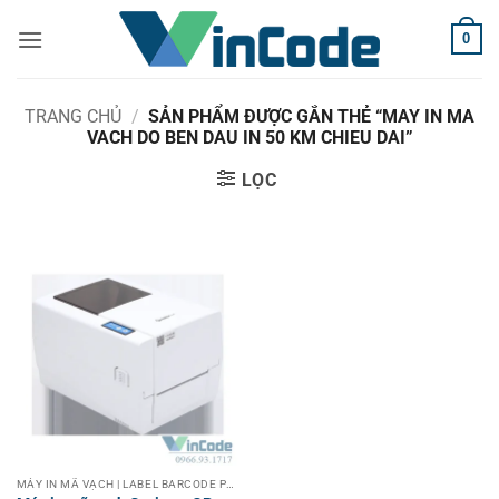
Bỏ
0
qua
nội
dung
TRANG CHỦ
/
SẢN PHẨM ĐƯỢC GẮN THẺ “MAY IN MA
VACH DO BEN DAU IN 50 KM CHIEU DAI”
LỌC
MÁY IN MÃ VẠCH | LABEL BARCODE PRINTER