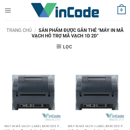
Bỏ
0
qua
nội
dung
TRANG CHỦ
/
SẢN PHẨM ĐƯỢC GẮN THẺ “MÁY IN MÃ
VẠCH HỖ TRỢ MÃ VẠCH 1D 2D”
LỌC
MÁY IN MÃ VẠCH | LABEL BARCODE PRINTER
MÁY IN MÃ VẠCH | LABEL BARCODE PRINTER