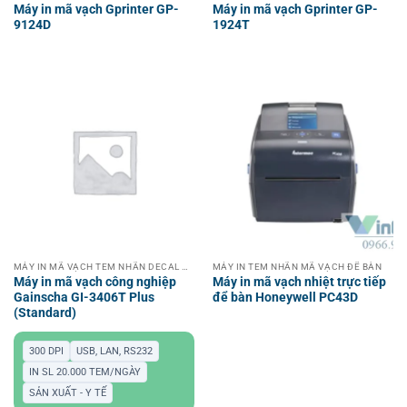
Máy in mã vạch Gprinter GP-
Máy in mã vạch Gprinter GP-
9124D
1924T
MÁY IN MÃ VẠCH TEM NHÃN DECAL CÔNG NGHIỆP
MÁY IN TEM NHÃN MÃ VẠCH ĐỂ BÀN
Máy in mã vạch công nghiệp
Máy in mã vạch nhiệt trực tiếp
Gainscha GI-3406T Plus
để bàn Honeywell PC43D
(Standard)
300 DPI
USB, LAN, RS232
IN SL 20.000 TEM/NGÀY
SẢN XUẤT - Y TẾ