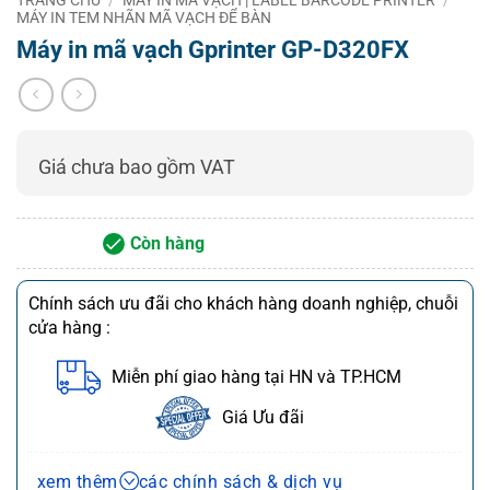
Bộ nhớ
DRAM: 16MB; FLASH: 16MB
MÁY IN TEM NHÃN MÃ VẠCH ĐỂ BÀN
In ấn
Giám sát nhiệt
Máy in mã vạch Gprinter GP-D320FX
Điện trở nhiệt nhạy cảm
độ đầu in
Giám sát vị trí
Microswitch
đầu in
Cảm biến giấy
Cảm biến quang điện
Giá chưa bao gồm VAT
Tiêu chuẩn: Ethernet + USB + Serial
Giao tiếp
Tùy chọn: Ethernet + USB + Wi-Fi,
Ethernet + USB + Bluetooth
Còn hàng
1D: CODE128,
EAN128, ITF,
Chính sách ưu đãi cho khách hàng doanh nghiệp, chuỗi
CODE39,
cửa hàng :
EAN13,
EAN13+2,
1D: UPC-A, UPC-
EAN13+5,
E, JANN13
Miễn phí giao hàng tại HN và TP.HCM
EAN8, EAN8+2,
(EAN13), JAN8
EAN8+5,
(EAN8), CODE39,
Giá Ưu đãi
CODABAR,
CODABAR, ITF,
Loại mã vạch
POSTNET, UPC-
CODE93,
Chính sách bán hàng và dịch vụ
A, UPC-A+2,
CODE128
xem thêm
các chính sách & dịch vụ
UPC-A+5, UPC-