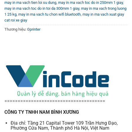
Tế
may in ma vach tien loi su dung
,
may in ma vach toc do in 250mm 1 giay
,
may in ma vach toc do in toi da 300mm 1 giay
,
may in ma vach trong luong
Để hiểu rõ hơn và nắm bắt các tính năng cũng như cách
1 25 kg
,
may in ma vach tu chon wifi bluetooth
,
may in ma vach xuat giay
vận hành của máy in tem nhãn đa năng này, bạn có thể
cat roi xe giay
xem các video hướng dẫn chi tiết tại
Kênh Youtube
Thương hiệu:
Gprinter
Vincode
. Đây là nguồn tư liệu bổ ích giúp khách hàng tận
dụng tối đa hiệu năng của thiết bị trong công việc hàng
ngày.
======================================
CÔNG TY TNHH NAM BÌNH XƯƠNG
Địa chỉ: Tầng 21 Capital Tower 109 Trần Hưng Đạo,
Phường Cửa Nam, Thành phố Hà Nội, Việt Nam