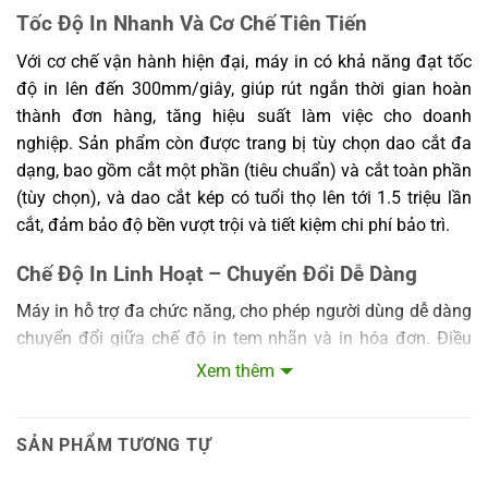
Tốc Độ In Nhanh Và Cơ Chế Tiên Tiến
Với cơ chế vận hành hiện đại, máy in có khả năng đạt tốc
độ in lên đến 300mm/giây, giúp rút ngắn thời gian hoàn
thành đơn hàng, tăng hiệu suất làm việc cho doanh
nghiệp. Sản phẩm còn được trang bị tùy chọn dao cắt đa
dạng, bao gồm cắt một phần (tiêu chuẩn) và cắt toàn phần
(tùy chọn), và dao cắt kép có tuổi thọ lên tới 1.5 triệu lần
cắt, đảm bảo độ bền vượt trội và tiết kiệm chi phí bảo trì.
Chế Độ In Linh Hoạt – Chuyển Đổi Dễ Dàng
Máy in hỗ trợ đa chức năng, cho phép người dùng dễ dàng
chuyển đổi giữa chế độ in tem nhãn và in hóa đơn. Điều
này giúp tối ưu hóa thiết bị cho nhiều mục đích sử dụng
Xem thêm
khác nhau chỉ trong cùng một thiết bị, từ đó giảm bớt chi
phí đầu tư máy móc cho doanh nghiệp.
SẢN PHẨM TƯƠNG TỰ
Thiết Kế Nổi Bật, Dễ Dàng Lắp Giấy