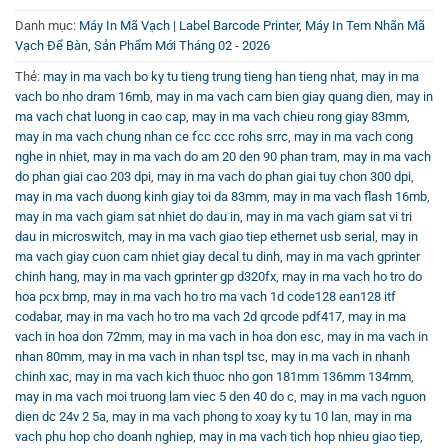
Trường
Danh mục:
Máy In Mã Vạch | Label Barcode Printer
,
Máy In Tem Nhãn Mã
Vạch Để Bàn
,
Sản Phẩm Mới Tháng 02 - 2026
Máy in hỗ trợ nhiều giao diện kết nối như RS232, USB,
Ethernet, cùng với tùy chọn kết nối không dây qua
Thẻ:
may in ma vach bo ky tu tieng trung tieng han tieng nhat
,
may in ma
vach bo nho dram 16mb
,
may in ma vach cam bien giay quang dien
,
may in
Bluetooth và WiFi. Ngoài ra, máy còn hỗ trợ kết nối ngăn
ma vach chat luong in cao cap
,
may in ma vach chieu rong giay 83mm
,
kéo đựng tiền 24V, tạo điều kiện thuận lợi cho các quầy
may in ma vach chung nhan ce fcc ccc rohs srrc
,
may in ma vach cong
giao dịch bán lẻ và hệ thống POS. Sự đa dạng về giao tiếp
nghe in nhiet
,
may in ma vach do am 20 den 90 phan tram
,
may in ma vach
giúp máy dễ dàng tích hợp với nhiều hệ thống quản lý và
do phan giai cao 203 dpi
,
may in ma vach do phan giai tuy chon 300 dpi
,
may in ma vach duong kinh giay toi da 83mm
,
may in ma vach flash 16mb
,
các thiết bị ngoại vi hiện có.
may in ma vach giam sat nhiet do dau in
,
may in ma vach giam sat vi tri
dau in microswitch
,
may in ma vach giao tiep ethernet usb serial
,
may in
Đảm Bảo Chất Lượng In Ấn Với Mực In Chuyên
ma vach giay cuon cam nhiet giay decal tu dinh
,
may in ma vach gprinter
Dụng
chinh hang
,
may in ma vach gprinter gp d320fx
,
may in ma vach ho tro do
hoa pcx bmp
,
may in ma vach ho tro ma vach 1d code128 ean128 itf
Để đạt hiệu quả in ấn tối ưu, bạn nên sử dụng
Mực In Tem
codabar
,
may in ma vach ho tro ma vach 2d qrcode pdf417
,
may in ma
Nhãn | Ribbon Barcode Label
, giúp tăng độ bám màu,
vach in hoa don 72mm
,
may in ma vach in hoa don esc
,
may in ma vach in
chống trầy xước và bảo vệ tem nhãn bền đẹp theo thời
nhan 80mm
,
may in ma vach in nhan tspl tsc
,
may in ma vach in nhanh
chinh xac
,
may in ma vach kich thuoc nho gon 181mm 136mm 134mm
,
gian, phù hợp với nhiều loại tem và chất liệu khác nhau.
may in ma vach moi truong lam viec 5 den 40 do c
,
may in ma vach nguon
dien dc 24v 2 5a
,
may in ma vach phong to xoay ky tu 10 lan
,
may in ma
Cùng Theo Dõi Hướng Dẫn Và Ứng Dụng Thực
vach phu hop cho doanh nghiep
,
may in ma vach tich hop nhieu giao tiep
,