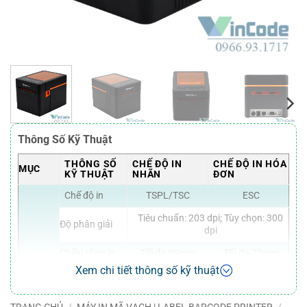
Thông Số Kỹ Thuật
THÔNG SỐ
CHẾ ĐỘ IN
CHẾ ĐỘ IN HÓA
MỤC
KỸ THUẬT
NHÃN
ĐƠN
Chế độ in
TSPL/TSC
ESC
Tiêu chuẩn: 203 dpi; Tùy chọn: 300
Độ phân giải
dpi
Chiều rộng in
Tối đa 80mm
Tối đa 72mm
Xem chi tiết thông số kỹ thuật
Bình thường: 250mm/s; Tối đa:
Tốc độ in
300mm/s
TRANG CHỦ
/
MÁY IN MÃ VẠCH | LABEL BARCODE PRINTER
/