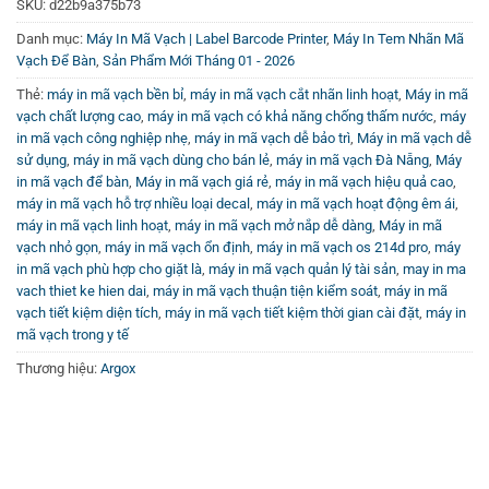
việc in ấn, góp phần tối ưu hóa quy trình vận hành kinh
SKU:
d22b9a375b73
doanh.
Danh mục:
Máy In Mã Vạch | Label Barcode Printer
,
Máy In Tem Nhãn Mã
Vạch Để Bàn
,
Sản Phẩm Mới Tháng 01 - 2026
Để tìm hiểu chi tiết và đặt mua sản phẩm, quý khách hàng
Thẻ:
máy in mã vạch bền bỉ
,
máy in mã vạch cắt nhãn linh hoạt
,
Máy in mã
có thể truy cập
Máy in mã vạch để bàn
.
vạch chất lượng cao
,
máy in mã vạch có khả năng chống thấm nước
,
máy
in mã vạch công nghiệp nhẹ
,
máy in mã vạch dễ bảo trì
,
Máy in mã vạch dễ
Đừng quên tham khảo thêm các video hướng dẫn và đánh
sử dụng
,
máy in mã vạch dùng cho bán lẻ
,
máy in mã vạch Đà Nẵng
,
Máy
in mã vạch để bàn
,
Máy in mã vạch giá rẻ
,
máy in mã vạch hiệu quả cao
,
giá sản phẩm hữu ích tại
Kênh Youtube Vincode
để có cái
máy in mã vạch hỗ trợ nhiều loại decal
,
máy in mã vạch hoạt động êm ái
,
nhìn tổng quan nhất về máy in mã vạch Argox OS-214D
máy in mã vạch linh hoạt
,
máy in mã vạch mở nắp dễ dàng
,
Máy in mã
Pro.
vạch nhỏ gọn
,
máy in mã vạch ổn định
,
máy in mã vạch os 214d pro
,
máy
in mã vạch phù hợp cho giặt là
,
máy in mã vạch quản lý tài sản
,
may in ma
vach thiet ke hien dai
,
máy in mã vạch thuận tiện kiểm soát
,
máy in mã
vạch tiết kiệm diện tích
,
máy in mã vạch tiết kiệm thời gian cài đặt
,
máy in
mã vạch trong y tế
Thương hiệu:
Argox