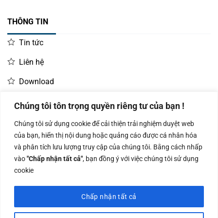
THÔNG TIN
Tin tức
Liên hệ
Download
Chúng tôi tôn trọng quyền riêng tư của bạn !
LIÊN HỆ MUA HÀNG
Chúng tôi sử dụng cookie để cải thiện trải nghiệm duyệt web
Kinh doanh:
KD Dự Án: 0987
Kế Toán:
của bạn, hiển thị nội dung hoặc quảng cáo được cá nhân hóa
0966.93.1717
835 345
0987.919.040
và phân tích lưu lượng truy cập của chúng tôi. Bằng cách nhấp
vào
"Chấp nhận tất cả"
, bạn đồng ý với việc chúng tôi sử dụng
cookie
Chấp nhận tất cả
Công ty TNHH Nam Bình Xương - Số ĐKKD: 0108783483 cấp ngày
14/06/2019 bởi Sở Kế Hoạch và Đầu Tư Tp. Hà Nội