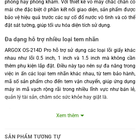
phòng hay phòng khám. Với thiết kế vỏ máy chắc chắn có
mái che đặc biệt ở phần kết nối giao diện, sản phẩm được
bảo vệ hiệu quả trước các sự cố đổ nước vô tình và có thể
đặt sát tường, giúp tối ưu hóa diện tích sử dụng.
Đa dạng hỗ trợ nhiều loại tem nhãn
ARGOX OS-214D Pro hỗ trợ sử dụng các loại lõi giấy khác
nhau như lõi 0.5 inch, 1 inch và 1.5 inch mà không cần
thêm phụ kiện lắp đặt. Điều này tạo nên sự đa năng trong
việc in ấn các loại tem nhãn khác nhau, từ tem bảo hành,
mã số sản phẩm cho đến tem vận chuyển, giúp ứng dụng
máy in mã vạch rộng rãi trong nhiều lĩnh vực như bán lẻ,
quản lý tài sản, chăm sóc sức khỏe hay giặt là.
Dễ dàng thao tác và nâng cấp
Xem thêm
Máy có góc mở modul in lên tới 110 độ, giúp người dùng
dễ dàng thay mực và nạp giấy nhanh chóng, tiết kiệm thời
SẢN PHẨM TƯƠNG TỰ
gian lắp đặt và vận hành. Hơn nữa, hệ điều hành và cách