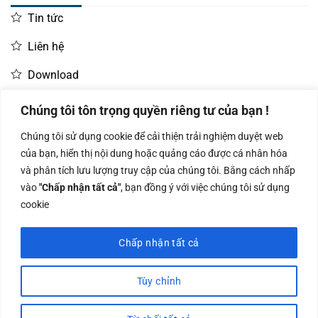
Tin tức
Liên hệ
Download
Chúng tôi tôn trọng quyền riêng tư của bạn !
LIÊN HỆ MUA HÀNG
Chúng tôi sử dụng cookie để cải thiện trải nghiệm duyệt web
Kinh doanh:
KD Dự Án: 0987
Kế Toán:
của bạn, hiển thị nội dung hoặc quảng cáo được cá nhân hóa
0966.93.1717
835 345
0987.919.040
và phân tích lưu lượng truy cập của chúng tôi. Bằng cách nhấp
vào
"Chấp nhận tất cả"
, bạn đồng ý với việc chúng tôi sử dụng
cookie
Chấp nhận tất cả
Công ty TNHH Nam Bình Xương - Số ĐKKD: 0108783483 cấp ngày
14/06/2019 bởi Sở Kế Hoạch và Đầu Tư Tp. Hà Nội
Tùy chỉnh
Visa
PayPal
Stripe
MasterCard
Cash