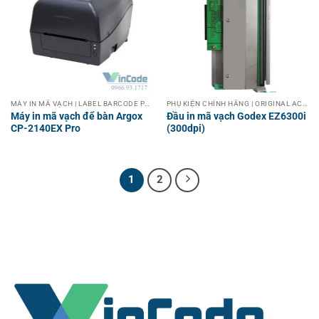
MÁY IN MÃ VẠCH | LABEL BARCODE PRINTER
PHỤ KIỆN CHÍNH HÃNG | ORIGINAL ACCESSORIES
Máy in mã vạch để bàn Argox
Đầu in mã vạch Godex EZ6300i
CP-2140EX Pro
(300dpi)
1
2