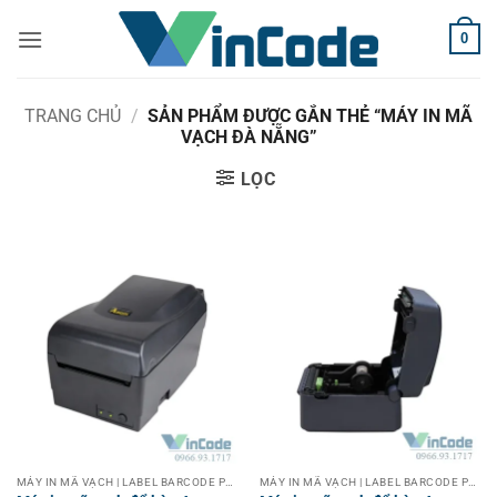
Bỏ
0
qua
nội
dung
TRANG CHỦ
/
SẢN PHẨM ĐƯỢC GẮN THẺ “MÁY IN MÃ
VẠCH ĐÀ NẴNG”
LỌC
MÁY IN MÃ VẠCH | LABEL BARCODE PRINTER
MÁY IN MÃ VẠCH | LABEL BARCODE PRINTER