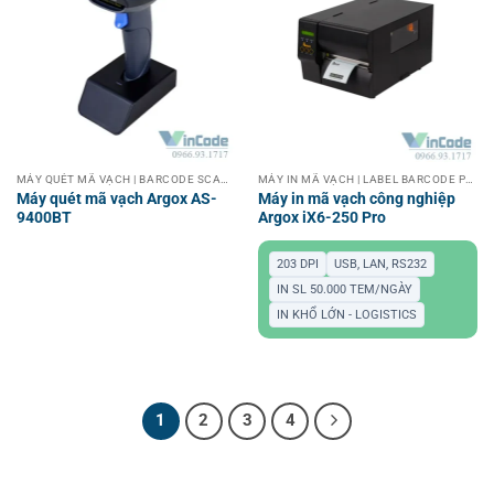
MÁY QUÉT MÃ VẠCH | BARCODE SCANNER
MÁY IN MÃ VẠCH | LABEL BARCODE PRINTER
Máy quét mã vạch Argox AS-
Máy in mã vạch công nghiệp
9400BT
Argox iX6-250 Pro
203 DPI
USB, LAN, RS232
IN SL 50.000 TEM/NGÀY
IN KHỔ LỚN - LOGISTICS
1
2
3
4