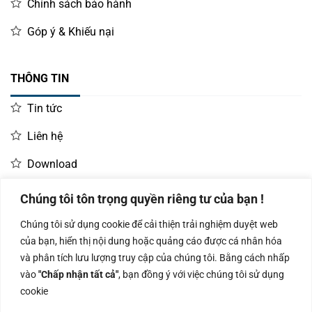
Chính sách bảo hành
Góp ý & Khiếu nại
THÔNG TIN
Tin tức
Liên hệ
Download
Chúng tôi tôn trọng quyền riêng tư của bạn !
LIÊN HỆ MUA HÀNG
Chúng tôi sử dụng cookie để cải thiện trải nghiệm duyệt web
Kinh doanh:
KD Dự Án: 0987
Kế Toán:
của bạn, hiển thị nội dung hoặc quảng cáo được cá nhân hóa
0966.93.1717
835 345
0987.919.040
và phân tích lưu lượng truy cập của chúng tôi. Bằng cách nhấp
vào
"Chấp nhận tất cả"
, bạn đồng ý với việc chúng tôi sử dụng
cookie