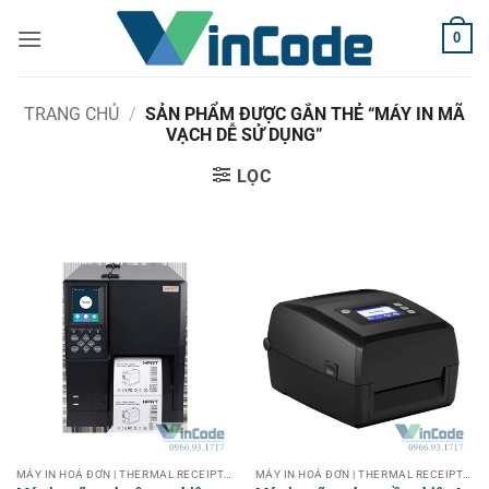
Bỏ
0
qua
nội
dung
TRANG CHỦ
/
SẢN PHẨM ĐƯỢC GẮN THẺ “MÁY IN MÃ
VẠCH DỄ SỬ DỤNG”
LỌC
MÁY IN HOÁ ĐƠN | THERMAL RECEIPT PRINTER
MÁY IN HOÁ ĐƠN | THERMAL RECEIPT PRINTER