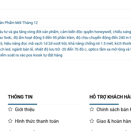
ản Phẩm Mới Tháng 12
ầu tư và gia tăng vòng đời sản phẩm
,
cảm biến độc quyền honeywell
,
chiếu sáng
ào 5vdc
,
độ ẩm hoạt động 5 đến 95 phần trăm
,
độ chịu chuyển động đến 240 in t
độ
,
hiệu năng đọc mã vạch 1d 2d vượt trội
,
khả năng chống rơi 1.5 mét
,
kích thư
ch led
,
ngành bán lẻ
,
nhiệt độ lưu trữ -20 đến 70 độ c
,
optics tầm xa mở rộng và
iểm soát ra vào pos kiosk tự đặt hàng
THÔNG TIN
HỖ TRỢ KHÁCH H
Giới thiệu
Chính sách bán
Hình thức thanh toán
Giao & hoàn hà