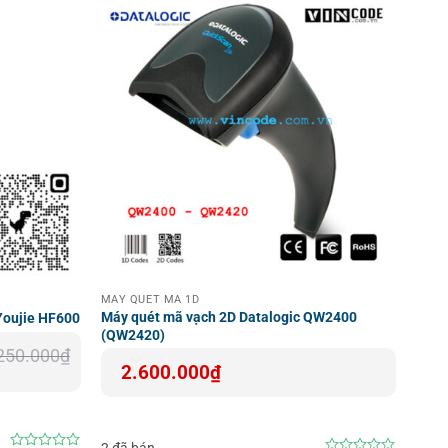
330g
 nghiệp bạn, tham khảo thêm thông tin chi tiết từ các
ản phẩm giúp bạn có cái nhìn trực quan và chuyên sâu
tiên tiến cho hệ thống quản lý mã vạch của bạn.
MÁY QUÉT MÃ 1D
Máy quét mã vạch 2D Datalogic QW2400
Youjie HF600
(QW2420)
250.000
₫
2.600.000
₫