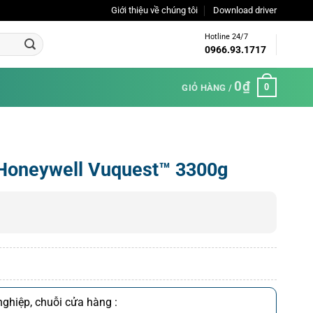
Giới thiệu về chúng tôi
Download driver
Hotline 24/7
0966.93.1717
0
₫
0
GIỎ HÀNG /
Honeywell Vuquest™ 3300g
ghiệp, chuỗi cửa hàng :