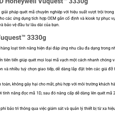
2D Honeywell Vuquest™ 3330g
ải pháp quét mã chuyên nghiệp với hiệu suất vượt trội trong v
 cho các ứng dụng tích hợp OEM gắn cố định và kiosk tự phục vụ
và bảo vệ đầu tư lâu dài của bạn.
 Vuquest™ 3330g
ụ)
ng loạt tính năng hiện đại đáp ứng nhu cầu đa dạng trong nhi
B
 tiên tiến giúp quét mọi loại mã vạch một cách nhanh chóng và
n và nhiều tuỳ chọn giao tiếp, dễ dàng lắp đặt trên các giá đỡ ho
giao diện, dễ
 hợp với yêu
 toàn, không gây hại cho mắt, phù hợp với môi trường khách hà
dùng laser,
xúc khách
i tính năng đọc mã 1D, sau đó nâng cấp dễ dàng lên quét mã 2D
ương mắt
vòng đời sản
ạt quét 2D bất
phí bảo trì thông qua việc giám sát và quản lý thiết bị từ xa hiệ