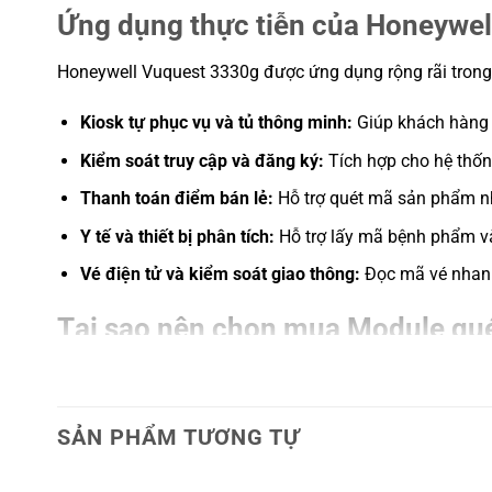
Giảm nhu cầu hỗ trợ và chi
Ứng dụng thực tiễn của Honeywe
bằng cách quản lý thiết bị 
Hiệu năng đọc mã vạch 1D
Honeywell Vuquest 3330g được ứng dụng rộng rãi trong 
trội, trên cả giấy và màn hì
Kiosk tự phục vụ và tủ thông minh:
Giúp khách hàng 
Khả năng chống rơi (Drop)
Thiết kế chịu được rơi từ độ ca
Kích thước (Dimension)
Dài: 74 mm | Rộng: 50 mm | C
Kiểm soát truy cập và đăng ký:
Tích hợp cho hệ thốn
ATM, Kiểm soát ra vào, POS bá
Thanh toán điểm bán lẻ:
Hỗ trợ quét mã sản phẩm nh
Tương thích (Compatibility)
tự đặt hàng thức ăn nhanh, K
vụ, Máy bán hàng tự động
Y tế và thiết bị phân tích:
Hỗ trợ lấy mã bệnh phẩm và 
Ánh sáng môi trường
Vé điện tử và kiểm soát giao thông:
Đọc mã vé nhanh 
0 đến 100,000 lux
(Ambient Light)
Tại sao nên chọn mua Module qu
Với những ưu điểm vượt trội về hiệu suất và tính linh
Quý khách có thể dễ dàng tùy chỉnh thiết bị theo nhu c
đảm bảo tính kinh tế và bền vững. Ngoài ra, việc hỗ tr
SẢN PHẨM TƯƠNG TỰ
kỹ thuật.