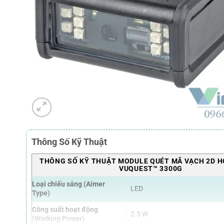
Thông Số Kỹ Thuật
THÔNG SỐ KỸ THUẬT MODULE QUÉT MÃ VẠCH 2D 
VUQUEST™ 3300G
Loại chiếu sáng (Aimer
LED
Type)
Công suất hoạt động
2.3 W
(Working Power)