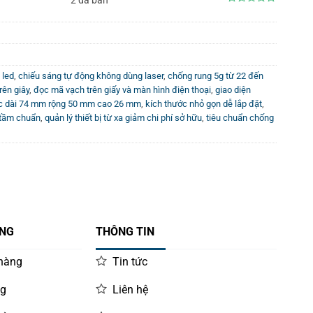
2 đã bán
0
0
out
out
of
of
5
5
 led
,
chiếu sáng tự động không dùng laser
,
chống rung 5g từ 22 đến
rên giây
,
đọc mã vạch trên giấy và màn hình điện thoại
,
giao diện
ớc dài 74 mm rộng 50 mm cao 26 mm
,
kích thước nhỏ gọn dễ lắp đặt
,
 tầm chuẩn
,
quản lý thiết bị từ xa giảm chi phí sở hữu
,
tiêu chuẩn chống
ÀNG
THÔNG TIN
 hàng
Tin tức
ng
Liên hệ