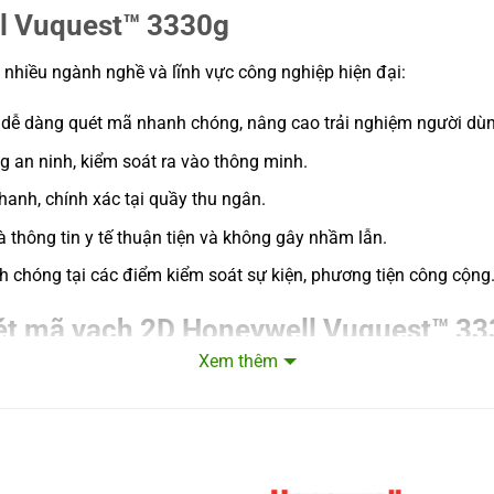
 phí sở hữu
ll Vuquest™ 3330g
từ xa
 và 2D vượt
nhiều ngành nghề và lĩnh vực công nghiệp hiện đại:
nh điện thoại
dễ dàng quét mã nhanh chóng, nâng cao trải nghiệm người dùn
o 1.5 m (5 ft)
ao: 26 mm
g an ninh, kiểm soát ra vào thông minh.
n lẻ và kiosk
anh, chính xác tại quầy thu ngân.
iosk tự phục
thông tin y tế thuận tiện và không gây nhầm lẫn.
chóng tại các điểm kiểm soát sự kiện, phương tiện công cộng
ét mã vạch 2D Honeywell Vuquest™ 3
Xem thêm
 hoạt, Vuquest 3330g không chỉ giúp nâng cao hiệu quả công việ
ầu thực tế, mở rộng tính năng khi thị trường hoặc nhu cầu khách
ợ quản lý từ xa giúp hạn chế tối đa thời gian ngưng hoạt động k