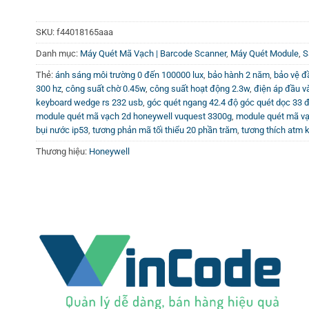
SKU:
f44018165aaa
Danh mục:
Máy Quét Mã Vạch | Barcode Scanner
,
Máy Quét Module
,
S
Thẻ:
ánh sáng môi trường 0 đến 100000 lux
,
bảo hành 2 năm
,
bảo vệ đ
300 hz
,
công suất chờ 0.45w
,
công suất hoạt động 2.3w
,
điện áp đầu v
keyboard wedge rs 232 usb
,
góc quét ngang 42.4 độ góc quét dọc 33 
module quét mã vạch 2d honeywell vuquest 3300g
,
module quét mã vạ
bụi nước ip53
,
tương phản mã tối thiểu 20 phần trăm
,
tương thích atm k
Thương hiệu:
Honeywell