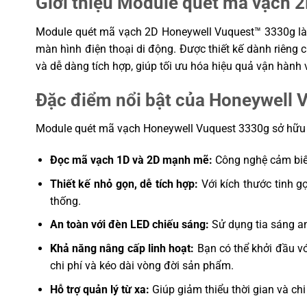
Giới thiệu Module quét mã vạch 
(Motion Tolerance)
hoạt trình quét nâng cao)
Module quét mã vạch 2D Honeywell Vuquest™ 3330g là gi
Điện áp đầu vào (Input
5 VDC ± 0.25 V
Voltage)
màn hình điện thoại di động. Được thiết kế dành riêng
và dễ dàng tích hợp, giúp tối ưu hóa hiệu quả vận hành 
Ngành công nghiệp áp dụng
Bán lẻ (Retail)
(Industry)
Đặc điểm nổi bật của Honeywell
Chiếu sáng (Illumination)
LED
Độ ẩm hoạt động (Humidity)
5 đến 95% RH (Không ngưng t
Module quét mã vạch Honeywell Vuquest 3330g sở hữu hà
Giao diện Host (Host
Keyboard Wedge, RS-232, US
Đọc mã vạch 1D và 2D mạnh mẽ:
Công nghệ cảm biến
Interface)
Thiết kế nhỏ gọn, dễ tích hợp:
Với kích thước tinh gọ
Kích thước nhỏ gọn, nhiều 
dàng lắp đặt linh hoạt phù
thống.
cầu thiết kế
An toàn với đèn LED chiếu sáng:
Sử dụng tia sáng an
Tự động chiếu sáng không 
thích hợp môi trường tiếp 
Khả năng nâng cấp linh hoạt:
Bạn có thể khởi đầu vớ
hàng, loại bỏ rủi ro tổn th
chi phí và kéo dài vòng đời sản phẩm.
Tính năng nổi bật (Features
Bảo vệ đầu tư và gia tăng 
& Benefits)
phẩm với khả năng kích ho
Hỗ trợ quản lý từ xa:
Giúp giảm thiểu thời gian và chi 
cứ lúc nào trong tương lai