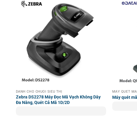
Tìm hiểu thêm và đặt hàng Modu
Để lựa chọn các giải pháp
Máy Quét Mã Vạch | Barco
chuyên gia tại Vincode. Ngoài ra, đừng quên ghé thăm
hơn trước khi quyết định đầu tư.
Honeywell Vuquest 3330g là lựa chọn tối ưu cho các ứng
DÀNH CHO CHUỖI SIÊU THỊ
MÁY QUÉT MÃ
Zebra DS2278 Máy Đọc Mã Vạch Không Dây
Máy quét mã
Đa Năng, Quét Cả Mã 1D/2D