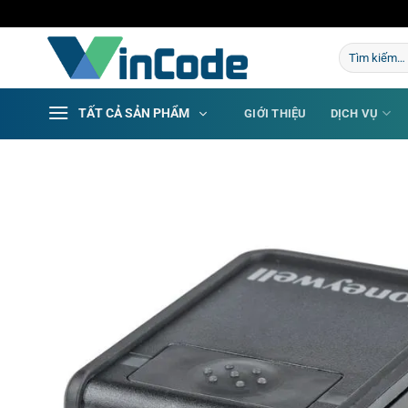
Bỏ
qua
Tìm
nội
kiếm:
dung
TẤT CẢ SẢN PHẨM
GIỚI THIỆU
DỊCH VỤ