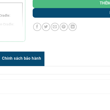
Zalo
0966.93.1717
THÊM
Zalo
0987.835.345
Cradle:
Zalo
0987.919.040
n Cradle:
Thời gian:
Từ 8h-17h30 Thứ 2 đến Thứ 7
Email : support@vincode.com.vn
Chính sách bảo hành
8 to 13.2VDC
l Voltage
 (typical) 12V
 (IBM) 46XX