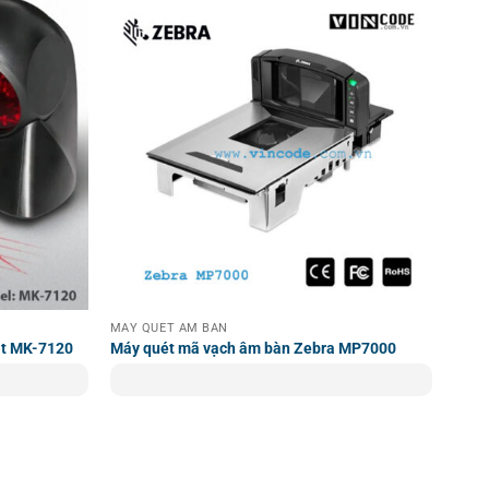
thu lại hình ảnh phản chiếu từ mã vạch thông qua cảm
uối cùng được truyền đến thiết bị chủ qua kết nối không
ét được kích hoạt, nó sẽ tìm kiếm và kết nối với thiết bị
n bất kỳ sự can thiệp nào từ người sử dụng. Điều này
i.
 ngay cả khi thiết bị quét ngoài phạm vi kết nối, nó
MÁY QUÉT ÂM BÀN
it MK-7120
Máy quét mã vạch âm bàn Zebra MP7000