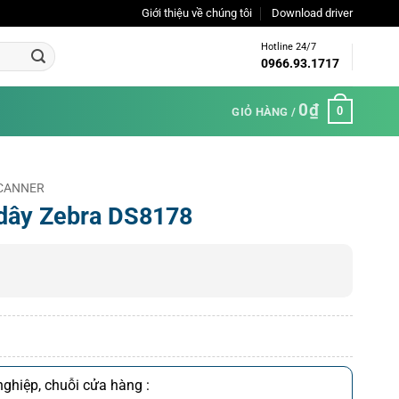
Giới thiệu về chúng tôi
Download driver
Hotline 24/7
0966.93.1717
0
₫
0
GIỎ HÀNG /
 SCANNER
dây Zebra DS8178
ghiệp, chuỗi cửa hàng :