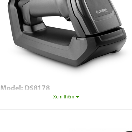
 or TIFF
ta Matrix – 6.0
Xem thêm
Máy quét mã vạch không dây Zebra Ds8178
 thế nào?