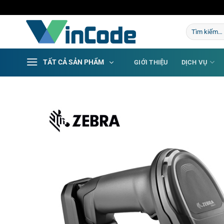
Bỏ
qua
Tìm
nội
kiếm:
dung
TẤT CẢ SẢN PHẨM
GIỚI THIỆU
DỊCH VỤ