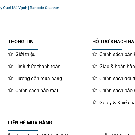
y Quét Mã Vạch | Barcode Scanner
4
ver USB
ning to Ready-
THÔNG TIN
HỖ TRỢ KHÁCH H
 hours over USB
Giới thiệu
Chính sách bán
Hình thức thanh toán
Giao & hoàn hà
0% of full
Hướng dẫn mua hàng
Chính sách đổi t
5% of full
Chính sách bảo mật
Chính sách bảo
er USB
ning to Ready-
0 sec over USB
Góp ý & Khiếu nạ
ning to Ready-
 USB
Chân đế rời, có thể treo tường và sạc cho thiết bị
LIÊN HỆ MUA HÀNG