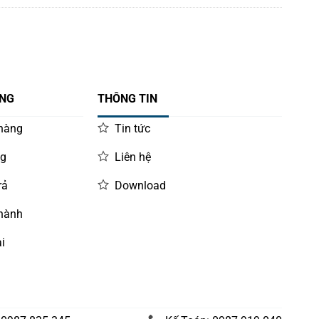
ÀNG
THÔNG TIN
 hàng
Tin tức
ng
Liên hệ
rả
Download
 hành
i