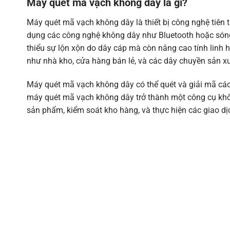
Interfaces
Máy quét mã vạch không dây là gì?
Keyboard
Máy quét mã vạch
không dây là thiết bị công nghệ tiên 
Supports over 90 international keyboards
Support
dụng các công nghệ không dây như Bluetooth hoặc sóng r
FIPS
thiểu sự lộn xộn do dây cáp mà còn nâng cao tính linh h
Security
Certified Compliant with FIPS 140-2
như nhà kho, cửa hàng bán lẻ, và các dây chuyền sản x
Certification
Direct decode indicator, good decode LEDs, re
Máy quét mã vạch không dây có thể quét và giải mã các
User
beeper (adjustable tone and volume), dedicat
Indicators
máy quét mã vạch không dây trở thành một công cụ không 
Charge Gauge
sản phẩm, kiểm soát kho hàng, và thực hiện các giao d
Performance Characteristics
Light Source
Aiming Pattern; circular 617
Illumination
(2) 645nm red LEDs
Imager Field of View
48° H x 37° V nominal
Image Sensor
1,280 x 960 pixels
Minimum Print Contrast
16% minimum reflective differ
Skew/Pitch Roll Tolerance
+/- 60°; +/- 60°; 0-360°