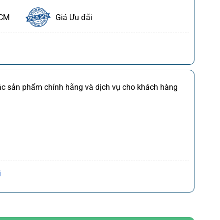
HCM
Giá Ưu đãi
ết
FDI
Chi tiết
các sản phẩm chính hãng và dịch vụ cho khách hàng
M
Chi tiết
*)
Chi tiết
(*)
Chi tiết
,CQ
)
Chi tiết
Trần Hưng Đạo, P. Cửa Nam, Q. Hoàn Kiếm, Tp. Hà
i
ợng