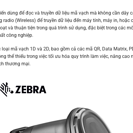
tiến dùng để đọc và truyền dữ liệu mã vạch mà không cần dây cáp 
adio (Wireless) để truyền dữ liệu đến máy tính, máy in, hoặc c
oạt và thuận tiện trong quá trình sử dụng, đặc biệt trong các m
uất công nghiệp.
ar view LEDs,
 loại mã vạch 1D và 2D, bao gồm cả các mã QR, Data Matrix, PD
ed Power
thể thiếu trong việc tối ưu hóa quy trình làm việc, nâng cao n
ịch thương mại.
nm amber LED
ence