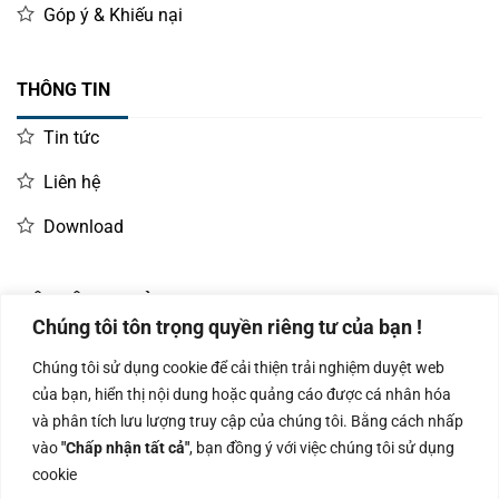
Góp ý & Khiếu nại
THÔNG TIN
Tin tức
Liên hệ
Download
LIÊN HỆ MUA HÀNG
Chúng tôi tôn trọng quyền riêng tư của bạn !
Kinh doanh:
KD Dự Án: 0987
Kế Toán:
Chúng tôi sử dụng cookie để cải thiện trải nghiệm duyệt web
0966.93.1717
835 345
0987.919.040
của bạn, hiển thị nội dung hoặc quảng cáo được cá nhân hóa
và phân tích lưu lượng truy cập của chúng tôi. Bằng cách nhấp
vào
"Chấp nhận tất cả"
, bạn đồng ý với việc chúng tôi sử dụng
cookie