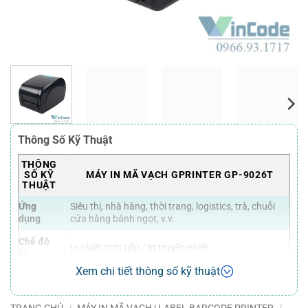
Thông Số Kỹ Thuật
THÔNG
SỐ KỸ
MÁY IN MÃ VẠCH GPRINTER GP-9026T
THUẬT
Ứng
Siêu thị, nhà hàng, thời trang, logistics, trà, chuỗi
dụng
cửa hàng bánh ngọt, v.v.
Chế độ
In nhiệt trực tiếp / In truyền nhiệt
in
Xem chi tiết thông số kỹ thuật
Lệnh in
TSPL
Độ phân
203 DPI
TRANG CHỦ
/
MÁY IN MÃ VẠCH | LABEL BARCODE PRINTER
/