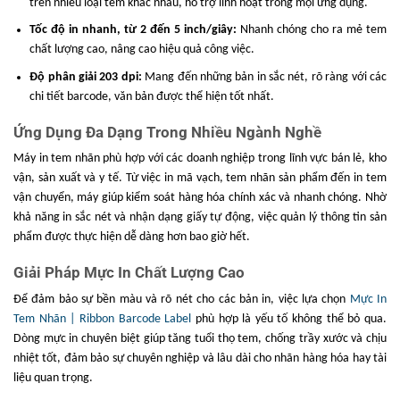
trên nhiều loại tem khác nhau, hỗ trợ linh hoạt trong mọi ứng dụng.
băng
Tốc độ in nhanh, từ 2 đến 5 inch/giây:
Nhanh chóng cho ra mẻ tem
Phương
chất lượng cao, nâng cao hiệu quả công việc.
thức xử
Xé giấy (Tear off)
lý giấy
Độ phân giải 203 dpi:
Mang đến những bản in sắc nét, rõ ràng với các
chi tiết barcode, văn bản được thể hiện tốt nhất.
Phương
thức ra
Ra giấy phía trước
Ứng Dụng Đa Dạng Trong Nhiều Ngành Nghề
giấy
Máy in tem nhãn phù hợp với các doanh nghiệp trong lĩnh vực bán lẻ, kho
Nguồn
Input: DC 24V, 2.5A
vận, sản xuất và y tế. Từ việc in mã vạch, tem nhãn sản phẩm đến in tem
điện
vận chuyển, máy giúp kiểm soát hàng hóa chính xác và nhanh chóng. Nhờ
Điều kiện
khả năng in sắc nét và nhận dạng giấy tự động, việc quản lý thông tin sản
hoạt
5 đến 40℃, độ ẩm 20%~90% RH
phẩm được thực hiện dễ dàng hơn bao giờ hết.
động
Giải Pháp Mực In Chất Lượng Cao
Điều kiện
-25 đến 55℃, độ ẩm 20%~93% RH
bảo quản
Để đảm bảo sự bền màu và rõ nét cho các bản in, việc lựa chọn
Mực In
Tem Nhãn | Ribbon Barcode Label
phù hợp là yếu tố không thể bỏ qua.
Trọng
lượng
2.01 kg
Dòng mực in chuyên biệt giúp tăng tuổi thọ tem, chống trầy xước và chịu
máy
nhiệt tốt, đảm bảo sự chuyên nghiệp và lâu dài cho nhãn hàng hóa hay tài
liệu quan trọng.
Kích
thước
290 × 195 × 180 mm