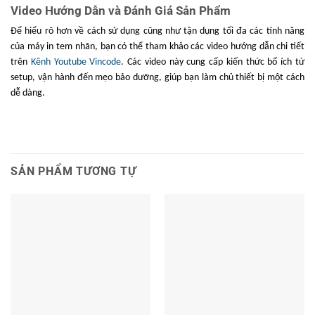
Video Hướng Dẫn và Đánh Giá Sản Phẩm
máy
Để hiểu rõ hơn về cách sử dụng cũng như tận dụng tối đa các tính năng
Kích
thước
370 × 260 × 235 mm
của máy in tem nhãn, bạn có thể tham khảo các video hướng dẫn chi tiết
đóng gói
trên
Kênh Youtube Vincode
. Các video này cung cấp kiến thức bổ ích từ
setup, vận hành đến mẹo bảo dưỡng, giúp bạn làm chủ thiết bị một cách
Tuổi thọ
30 km
dễ dàng.
đầu in
Chứng
CCC, CE, FCC, RoHS
nhận
SẢN PHẨM TƯƠNG TỰ