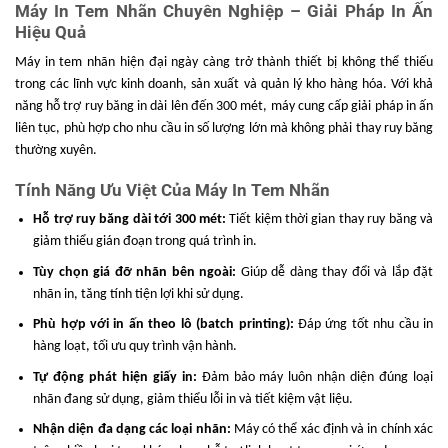
Máy In Tem Nhãn Chuyên Nghiệp – Giải Pháp In Ấn
lõi cuộn
1 inch (25.4 mm)
giấy
Hiệu Quả
Đường
Máy in tem nhãn hiện đại ngày càng trở thành thiết bị không thể thiếu
kính ruy
trong các lĩnh vực kinh doanh, sản xuất và quản lý kho hàng hóa. Với khả
băng
67 mm
năng hỗ trợ ruy băng in dài lên đến 300 mét, máy cung cấp giải pháp in ấn
mực tối
liên tục, phù hợp cho nhu cầu in số lượng lớn mà không phải thay ruy băng
đa
thường xuyên.
Chiều
dài ruy
Tính Năng Ưu Việt Của Máy In Tem Nhãn
300 m
băng
Hỗ trợ ruy băng dài tới 300 mét:
Tiết kiệm thời gian thay ruy băng và
mực
giảm thiểu gián đoạn trong quá trình in.
Kích cỡ
lõi ruy
Tùy chọn giá đỡ nhãn bên ngoài:
Giúp dễ dàng thay đổi và lắp đặt
1 inch (25.4 mm)
băng
nhãn in, tăng tính tiện lợi khi sử dụng.
mực
Phù hợp với in ấn theo lô (batch printing):
Đáp ứng tốt nhu cầu in
Chiều
hàng loạt, tối ưu quy trình vận hành.
rộng ruy
Tối đa 90 mm, tối thiểu 30 mm
băng
Tự động phát hiện giấy in:
Đảm bảo máy luôn nhận diện đúng loại
nhãn đang sử dụng, giảm thiểu lỗi in và tiết kiệm vật liệu.
Phương
pháp
Nhận diện đa dạng các loại nhãn:
Máy có thể xác định và in chính xác
Cuộn ra ngoài (Outward rolling)
cuộn ruy