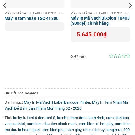
MÁY IN MÃ VẠCH | LABEL BARCODE PRINTER
MÁY IN MÃ VẠCH | LABEL BARCODE PRINTER
Máy In Mã Vạch Bixolon TX403
Máy in tem nhãn TSC 4T300
(300dpi) chính hãng
5.645.000
₫
2 đã bán
0
out
of
5
SKU:
f37de04544e1
Danh mục:
Máy In Mã Vạch | Label Barcode Printer
,
Máy In Tem Nhãn Mã
Vạch Để Bàn
,
Sản Phẩm Mới Tháng 02 - 2026
Thẻ:
bo ky tu font 0 den font 8
,
bo nho dram 8mb flash 4mb
,
cam bien bao
ve qua nhiet
,
cam bien dau den black mark
,
cam bien loi het giay
,
cam bien
mo dau in head open
,
cam bien phat hien giay
,
chieu dai ruy bang muc 300