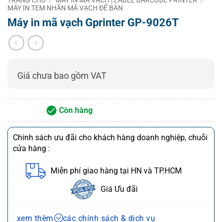
giải
MÁY IN TEM NHÃN MÃ VẠCH ĐỂ BÀN
Tốc độ in
2 đến 6 inch/giây
Máy in mã vạch Gprinter GP-9026T
Chiều
rộng in
80 mm
tối đa
Cảm
Giá chưa bao gồm VAT
biến bảo
Có
vệ quá
nhiệt
Còn hàng
Cảm
biến
Có
phát
Chính sách ưu đãi cho khách hàng doanh nghiệp, chuỗi
hiện giấy
cửa hàng :
Cảm
biến
Miễn phí giao hàng tại HN và TP.HCM
phát
hiện dấu
Có
Giá Ưu đãi
đen
(Black
mark)
Chính sách bán hàng và dịch vụ
xem thêm
các chính sách & dịch vụ