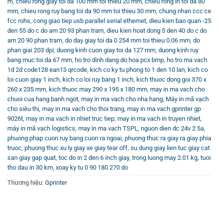
m
,
chieu rong giay toi da 100 mm toi thieu 20 mm
,
chieu rong in toi da 80
mm
,
chieu rong ruy bang toi da 90 mm toi thieu 30 mm
,
chung nhan ccc ce
fcc rohs
,
cong giao tiep usb parallel serial ethernet
,
dieu kien bao quan -25
den 55 do c do am 20 93 phan tram
,
dieu kien hoat dong 5 den 40 do c do
am 20 90 phan tram
,
do day giay toi da 0.254 mm toi thieu 0.06 mm
,
do
phan giai 203 dpi
,
duong kinh cuon giay toi da 127 mm
,
duong kinh ruy
bang muc toi da 67 mm
,
ho tro dinh dang do hoa pcx bmp
,
ho tro ma vach
1d 2d code128 ean13 qrcode
,
kich co ky tu phong to 1 den 10 lan
,
kich co
loi cuon giay 1 inch
,
kich co loi ruy bang 1 inch
,
kich thuoc dong goi 370 x
260 x 235 mm
,
kich thuoc may 290 x 195 x 180 mm
,
may in ma vach cho
chuoi cua hang banh ngot
,
may in ma vach cho nha hang
,
Máy in mã vạch
cho siêu thị
,
may in ma vach cho thoi trang
,
may in ma vach gprinter gp
9026t
,
may in ma vach in nhiet truc tiep
,
may in ma vach in truyen nhiet
,
máy in mã vạch logistics
,
may in ma vach TSPL
,
nguon dien dc 24v 2 5a
,
phuong phap cuon ruy bang cuon ra ngoai
,
phuong thuc ra giay ra giay phia
truoc
,
phuong thuc xu ly giay xe giay tear off
,
su dung giay lien tuc giay cat
san giay gap quat
,
toc do in 2 den 6 inch giay
,
trong luong may 2.01 kg
,
tuoi
tho dau in 30 km
,
xoay ky tu 0 90 180 270 do
Thương hiệu:
Gprinter