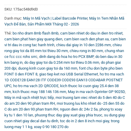
0
có thể tham khảo thêm
Mực In Tem Nhãn | Ribbon Barcode
out
of
SKU:
175ac548d9d3
Label
tại Vincode, giúp tem in sắc nét, bền màu và chống
5
trầy xước tốt hơn.
Danh mục:
Máy In Mã Vạch | Label Barcode Printer
,
Máy In Tem Nhãn Mã
Vạch Để Bàn
,
Sản Phẩm Mới Tháng 02 - 2026
Tại Sao Nên Chọn Máy In Tem Nhãn Này?
Thẻ:
bo nho dram 8mb flash 8mb
,
cam bien nhiet do dau in dien tro nhiet
,
cam bien phat hien giay quang dien
,
cam bien vach den phan xa
,
cam bien
Máy in tem nhãn này đáp ứng đồng thời nhiều yêu cầu
vi tri dau in cong tac hanh trinh
,
chieu dai giay in 10 den 2286 mm
,
chieu
khắt khe về tốc độ, độ bền, và sự tiện lợi. Từ các doanh
rong giay toi da 85 mm toi thieu 30 mm
,
chieu rong in 80 mm
,
chung nhan
nghiệp vận tải, kho bãi đến các cửa hàng bán lẻ, việc sở
ce fcc ccc rohs srrc
,
dinh dang do hoa ho tro PCX BMP
,
do ben dau in 30
km bang in
,
do day giay toi da 0.254 mm toi thieu 0.06 mm
,
do phan giai
hữu một thiết bị in tem nhãn chuẩn xác, nhanh chóng sẽ
203 dpi
,
duong kinh cuon giay toi da 160 mm
,
font chu don byte pho bien
đem lại lợi thế cạnh tranh rõ rệt.
FONT 0 den FONT 8
,
giao tiep ket noi USB Serial Ethernet
,
ho tro ma vach
1D CODE128 EAN128 ITF CODE39 CODE93 EAN13 CODABAR POSTNET
Bạn có thể tham khảo thêm hướng dẫn, video review và
UPC
,
ho tro ma vach 2D QRCODE
,
kich thuoc loi cuon giay 25.4 den 38
các mẹo sử dụng máy in tem nhãn hiệu quả hơn trên
Kênh
mm
,
kich thuoc may 188 146 136 mm
,
May in ma vach Gprinter GP 9025D
,
Máy in mã vạch nhiệt trực tiếp
,
moi truong lam viec nhiet do 5 den 40 do C
Youtube Vincode
để trang bị thêm kiến thức và kỹ năng
do am 20 den 90 phan tram RH
,
moi truong luu kho nhiet do -25 den 55 do
vận hành thiết bị tốt nhất.
C do am 20 den 93 phan tram RH
,
nguon dien dc 24v 2 5a
,
phong to xoay
ky tu 1 den 10 lan
,
phuong thuc day giay xuat giay phia truoc
,
su dung giay
Kết luận:
Máy in tem nhãn công nghệ cao với thiết kế nhỏ
cuon nhiet giay decal dan tu dinh
,
toc do in 2 den 8 inch moi giay
,
trong
gọn, tốc độ in nhanh, khả năng nhận diện giấy tự động và
luong may 1 1 kg
,
xoay 0 90 180 270 do