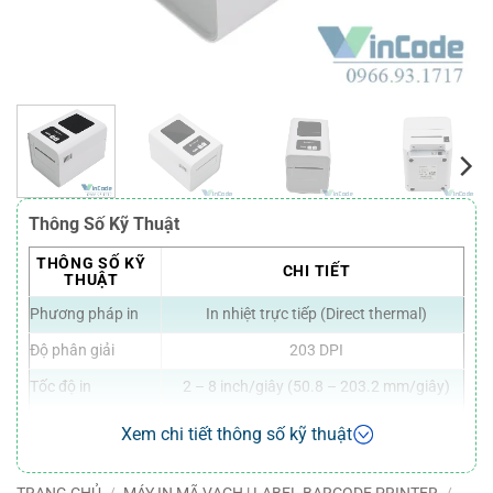
Thông Số Kỹ Thuật
THÔNG SỐ KỸ
CHI TIẾT
THUẬT
Phương pháp in
In nhiệt trực tiếp (Direct thermal)
Độ phân giải
203 DPI
Tốc độ in
2 – 8 inch/giây (50.8 – 203.2 mm/giây)
Chiều rộng in
80 mm
Xem chi tiết thông số kỹ thuật
Cảm biến nhiệt độ
Điện trở nhiệt (Thermal sensitive
đầu in
resistance)
TRANG CHỦ
/
MÁY IN MÃ VẠCH | LABEL BARCODE PRINTER
/