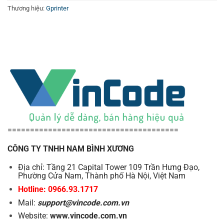
sự tương thích mạnh mẽ với nhiều phần mềm là thiết bị
Thương hiệu:
Gprinter
không thể thiếu để nâng cao năng suất và chuyên nghiệp
hóa quy trình vận chuyển, quản lý hàng hóa. Đầu tư vào
máy in này sẽ giúp bạn tối ưu chi phí và đáp ứng hiệu quả
nhu cầu in ấn hiện đại.
======================================
CÔNG TY TNHH NAM BÌNH XƯƠNG
Địa chỉ: Tầng 21 Capital Tower 109 Trần Hưng Đạo,
Phường Cửa Nam, Thành phố Hà Nội, Việt Nam
Hotline: 0966.93.1717
Mail:
support@vincode.com.vn
Website:
www.vincode.com.vn