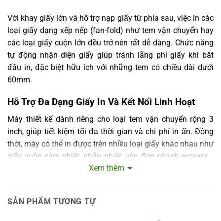
Với khay giấy lớn và hỗ trợ nạp giấy từ phía sau, việc in các
loại giấy dạng xếp nếp (fan-fold) như tem vận chuyển hay
các loại giấy cuộn lớn đều trở nên rất dễ dàng. Chức năng
tự động nhận diện giấy giúp tránh lãng phí giấy khi bắt
đầu in, đặc biệt hữu ích với những tem có chiều dài dưới
60mm.
Hỗ Trợ Đa Dạng Giấy In Và Kết Nối Linh Hoạt
Máy thiết kế dành riêng cho loại tem vận chuyển rộng 3
inch, giúp tiết kiệm tối đa thời gian và chi phí in ấn. Đồng
thời, máy có thể in được trên nhiều loại giấy khác nhau như
giấy cuộn cảm nhiệt, nhãn nhiệt, vận đơn nhanh express…
Xem thêm
giúp bạn dễ dàng xử lý các loại tem nhãn trong công việc
hàng ngày.
SẢN PHẨM TƯƠNG TỰ
Máy in tem nhãn này có khả năng hoạt động tốt cùng
nhiều phần mềm quản lý và ERP phổ biến trên thị trường,