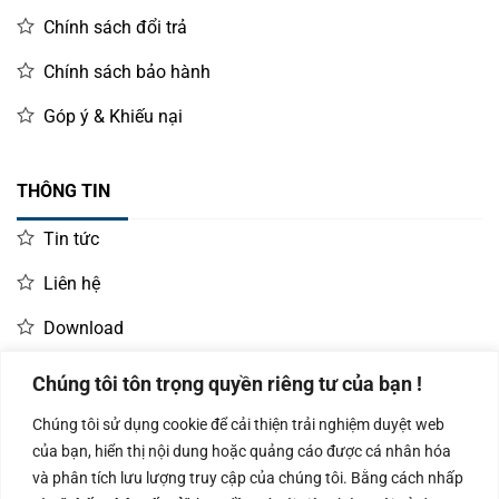
Chính sách đổi trả
Chính sách bảo hành
Góp ý & Khiếu nại
THÔNG TIN
Tin tức
Liên hệ
Download
Chúng tôi tôn trọng quyền riêng tư của bạn !
LIÊN HỆ MUA HÀNG
Chúng tôi sử dụng cookie để cải thiện trải nghiệm duyệt web
Kinh doanh:
KD Dự Án: 0987
Kế Toán:
của bạn, hiển thị nội dung hoặc quảng cáo được cá nhân hóa
0966.93.1717
835 345
0987.919.040
và phân tích lưu lượng truy cập của chúng tôi. Bằng cách nhấp