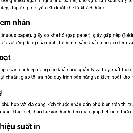
u trong nhiều ngành nghề như bán lẻ, kho vận, sản xuất và y tế
hiệp, đáp ứng mọi yêu cầu khắt khe từ khách hàng.
 tem nhãn
ntinuous paper), giấy có khe hở (gap paper), giấy gấp nếp (fold
và các định
ù hợp với ứng dụng của mình, từ in tem sản phẩm cho đến tem v
hớ FLASH/DRAM
F, CODE39,
oạt
N8, EAN8+2,
UPC-A, UPC-
iúp doanh nghiệp nâng cao khả năng quản lý và truy xuất thô
, UPC-E+5,
TF14, EAN14
ạt chuẩn, giúp tối ưu hóa quy trình bán hàng và kiểm soát kho 
g
FONT 0 đến
hù hợp với đa dạng kích thước nhãn dán phổ biến trên thị trư
ọc và ngang;
g. Đặc biệt, thao tác vận hành đơn giản giúp tiết kiệm thời gi
ut), giấy dạng
hiệu suất in
 vạch đen