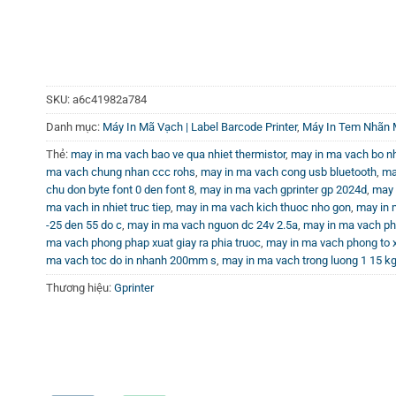
SKU:
a6c41982a784
Danh mục:
Máy In Mã Vạch | Label Barcode Printer
,
Máy In Tem Nhãn M
Thẻ:
may in ma vach bao ve qua nhiet thermistor
,
may in ma vach bo n
ma vach chung nhan ccc rohs
,
may in ma vach cong usb bluetooth
,
ma
chu don byte font 0 den font 8
,
may in ma vach gprinter gp 2024d
,
may 
ma vach in nhiet truc tiep
,
may in ma vach kich thuoc nho gon
,
may in m
-25 den 55 do c
,
may in ma vach nguon dc 24v 2.5a
,
may in ma vach pha
ma vach phong phap xuat giay ra phia truoc
,
may in ma vach phong to x
ma vach toc do in nhanh 200mm s
,
may in ma vach trong luong 1 15 k
Thương hiệu:
Gprinter