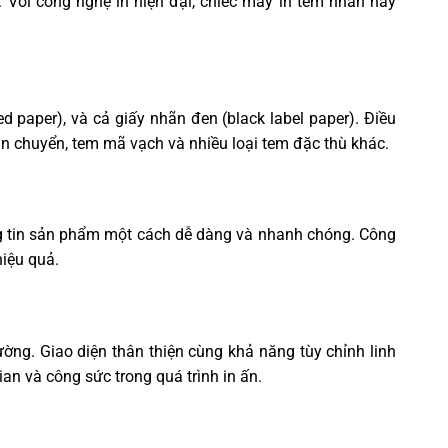
. Với công nghệ in hiện đại, chiếc máy in tem nhãn này
ed paper), và cả giấy nhãn đen (black label paper). Điều
ận chuyển, tem mã vạch và nhiều loại tem đặc thù khác.
ng tin sản phẩm một cách dễ dàng và nhanh chóng. Công
hiệu quả.
ờng. Giao diện thân thiện cùng khả năng tùy chỉnh linh
an và công sức trong quá trình in ấn.