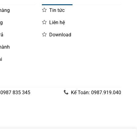
 hàng
Tin tức
ng
Liên hệ
rả
Download
 hành
i
 0987 835 345
Kế Toán: 0987.919.040