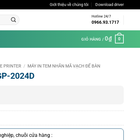
Giới thiệu về chúng tôi
Download driver
Hotline 24/7
0966.93.1717
0
₫
0
GIỎ HÀNG /
DE PRINTER
/
MÁY IN TEM NHÃN MÃ VẠCH ĐỂ BÀN
 GP-2024D
ghiệp, chuỗi cửa hàng :