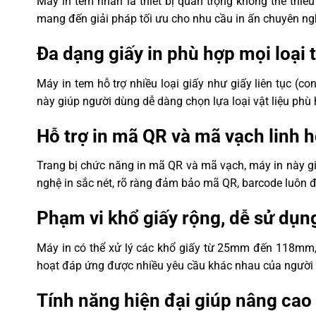
Máy in tem nhãn là thiết bị quan trọng không thể thiế
detection)
mang đến giải pháp tối ưu cho nhu cầu in ấn chuyên ng
Bộ nhớ
FLASH 8MB
Đa dạng giấy in phù hợp mọi loại
Cổng chuẩn: USB
Giao tiếp
Tuỳ chọn: USB + Bluetooth
Máy in tem hỗ trợ nhiều loại giấy như giấy liên tục (co
Tập tin ảnh đen trắng PCX, BMP 
này giúp người dùng dễ dàng chọn lựa loại vật liệu ph
Định dạng đồ hoạ hỗ trợ
dạng khác, có thể tải về bộ n
Mã vạch:
CODE128, EAN128, IT
Hỗ trợ in mã QR và mã vạch linh h
EAN13, EAN13+2, EAN13+5, EA
Loại mã vạch, mã QR hỗ
EAN8+5, CODABAR, POSTNET, 
Trang bị chức năng in mã QR và mã vạch, máy in này g
trợ
A+2, UPC-A+5, UPC-E, UPC-E+2
CPOST, MSI, MSIC, PLESSEY, I
nghệ in sắc nét, rõ ràng đảm bảo mã QR, barcode luôn đ
QR Code:
QRCODE
Phạm vi khổ giấy rộng, dễ sử dụn
Phông chữ đơn byte phổ biến: 
Bộ ký tự
FONT 8
Máy in có thể xử lý các khổ giấy từ 25mm đến 118mm, p
Phóng to 1 ~ 10 lần theo chiều d
Phóng to / Xoay ký tự
hoạt đáp ứng được nhiều yêu cầu khác nhau của người dùn
Xoay 0°, 90°, 180°, 270°
Giấy liên tục, giấy cắt sẵn (die-c
Tính năng hiện đại giúp nâng cao 
Loại phương tiện in
gấp (fan-fold), giấy có đánh dấu
(black mark)