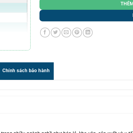
Zalo
0966.93.1717
THÊM
Zalo
0987.835.345
Zalo
0987.919.040
Thời gian:
Từ 8h-17h30 Thứ 2 đến Thứ 7
mm/s)
Email : support@vincode.com.vn
Chính sách bảo hành