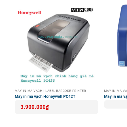
Kích thước bao bì
310 × 205 × 140 mm
(D×R×C)
Kích thước hộp
635 × 485 × 445 mm
Trọng lượng đóng gói
17.19 kg
Số lượng trong một hộp
9 chiếc
Tuổi thọ đầu in
30 km
Chứng nhận
CCC, RoHS
MÁY IN MÃ VẠCH | LABEL BARCODE PRINTER
MÁY IN MÃ V
Máy in mã vạch Honeywell PC42T
Máy in mã v
3.900.000
₫