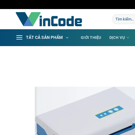
Bỏ
qua
Tìm
nội
kiếm:
dung
TẤT CẢ SẢN PHẨM
GIỚI THIỆU
DỊCH VỤ