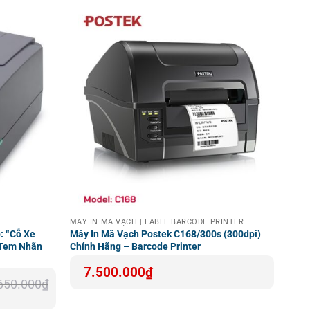
MÁY IN MÃ VẠCH | LABEL BARCODE PRINTER
: “Cỗ Xe
Máy In Mã Vạch Postek C168/300s (300dpi)
 Tem Nhãn
Chính Hãng – Barcode Printer
7.500.000
₫
650.000
₫