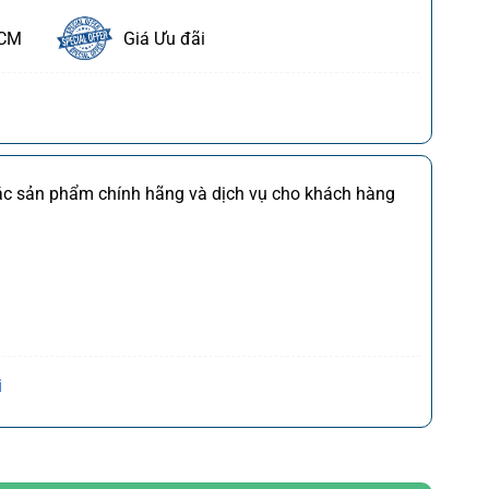
HCM
Giá Ưu đãi
ết
FDI
Chi tiết
các sản phẩm chính hãng và dịch vụ cho khách hàng
M
Chi tiết
*)
Chi tiết
(*)
Chi tiết
,CQ
)
Chi tiết
Trần Hưng Đạo, P. Cửa Nam, Q. Hoàn Kiếm, Tp. Hà
i