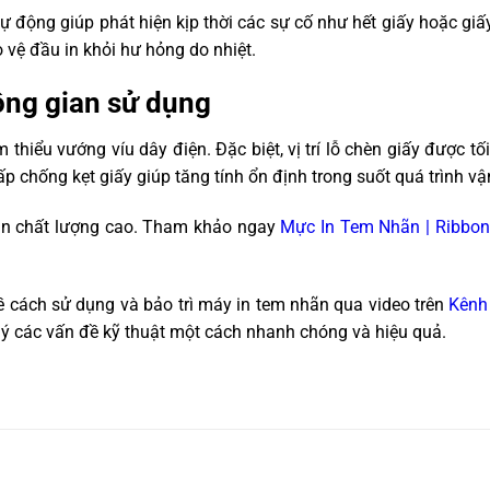
tự động giúp phát hiện kịp thời các sự cố như hết giấy hoặc gi
o vệ đầu in khỏi hư hỏng do nhiệt.
Roll)
hông gian sử dụng
 mm
iểu vướng víu dây điện. Đặc biệt, vị trí lỗ chèn giấy được tố
ấp chống kẹt giấy giúp tăng tính ổn định trong suốt quá trình v
output)
 in chất lượng cao. Tham khảo ngay
Mực In Tem Nhãn | Ribbo
ề cách sử dụng và bảo trì máy in tem nhãn qua video trên
Kênh
0% ~ 90%
 lý các vấn đề kỹ thuật một cách nhanh chóng và hiệu quả.
 20% ~ 93%