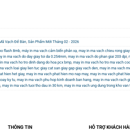
4.650.000₫.
là:
3.945.000₫.
ã Vạch Để Bàn
,
Sản Phẩm Mới Tháng 02 - 2026
ho flash 8mb
,
máy in ma vach cảm biến phản xạ
,
may in ma vach chieu rong gia
y in ma vach do day giay toi da 0.254mm
,
may in ma vach do phan giai 203 dpi
,
in ma vach ho tro dinh dang do hoa pcx bmp
,
may in ma vach ho tro ma vach co
a vach loai giay lien tuc giay cat san giay gap giay vach den
,
may in ma vach mo
t hien het giay
,
may in ma vach phat hien mo nap may
,
may in ma vach phat hie
oay ky tu
,
may in ma vach phu hop kinh doanh ban hang
,
may in ma vach rach gi
g
,
may in ma vach tuoi tho dau in 30 km
,
may in ma vach ung dung trong kho van t
THÔNG TIN
HỖ TRỢ KHÁCH H