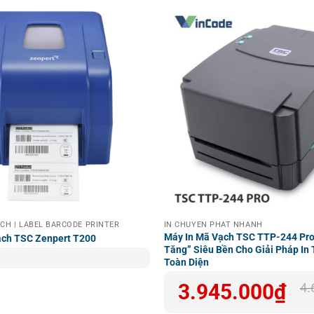
ẠCH | LABEL BARCODE PRINTER
IN CHUYỂN PHÁT NHANH
Máy In Mã Vạch TSC TTP-244 Pro
ạch TSC Zenpert T200
Tăng” Siêu Bền Cho Giải Pháp In
Toàn Diện
Giá
Giá
3.945.000
₫
4.
gốc
hiện
là:
tại