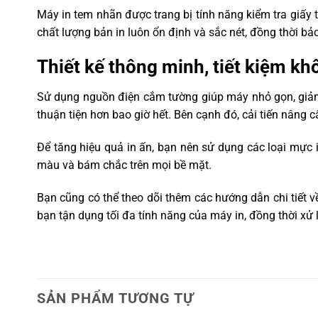
Máy in tem nhãn được trang bị tính năng kiểm tra giấy 
Chiều rộng giấy (bao
25 mm – 118 mm
chất lượng bản in luôn ổn định và sắc nét, đồng thời bả
gồm lõi)
Đường kính lõi giấy
Cuộn giấy ngoài (External Paper 
Thiết kế thông minh, tiết kiệm k
Độ dày giấy
Tối đa 0.254 mm, tối thiểu 0.06
Sử dụng nguồn điện cắm tường giúp máy nhỏ gọn, giảm th
Kích thước cuộn giấy
Cuộn giấy ngoài
thuận tiện hơn bao giờ hết. Bên cạnh đó, cải tiến nâng c
Phương pháp xuất giấy
Giấy ra phía trước (Front paper 
Để tăng hiệu quả in ấn, bạn nên sử dụng các loại mực
Kiểu xử lý giấy
Rách giấy (Tear-off)
màu và bám chắc trên mọi bề mặt.
Nguồn vào
DC 24V, 2.5A
Bạn cũng có thể theo dõi thêm các hướng dẫn chi tiết v
Nhiệt độ: 5°C ~ 40°C, Độ ẩm: 2
Môi trường hoạt động
(không ngưng tụ)
bạn tận dụng tối đa tính năng của máy in, đồng thời xử
Nhiệt độ: -25°C ~ 55°C, Độ ẩm:
Môi trường lưu trữ
(không ngưng tụ)
Trọng lượng máy
1.15 kg
Kích thước máy
SẢN PHẨM TƯƠNG TỰ
128 × 218 × 110 mm
(D×R×C)