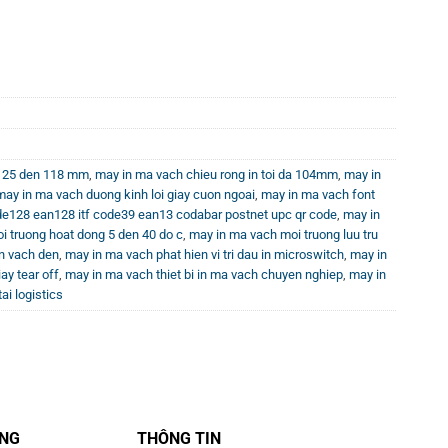
y 25 den 118 mm
,
may in ma vach chieu rong in toi da 104mm
,
may in
may in ma vach duong kinh loi giay cuon ngoai
,
may in ma vach font
de128 ean128 itf code39 ean13 codabar postnet upc qr code
,
may in
i truong hoat dong 5 den 40 do c
,
may in ma vach moi truong luu tru
n vach den
,
may in ma vach phat hien vi tri dau in microswitch
,
may in
ay tear off
,
may in ma vach thiet bi in ma vach chuyen nghiep
,
may in
ai logistics
ÀNG
THÔNG TIN