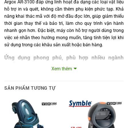
Argox AR-3100 đáp ứng linh hoạt đa dạng các loại vật liệu
hỗ trợ in và quét, không cần thêm phụ kiện phức tạp. Khả
năng khai thác mã với độ mở đầu đọc lớn, giúp giảm thiểu
thời gian thay thế và bảo trì, làm cho quy trình vận hành
nhanh gọn hơn. Đặc biệt, máy còn hỗ trợ người dùng trong
việc xé nhãn theo hướng mong muốn, tăng tính tiện lợi khi
sử dụng trong các khâu sản xuất hoặc bán hàng.
Ứng dụng phong phú, phù hợp nhiều ngành
nghề
Xem thêm
Máy quét mã vạch Argox AR-3100 được ứng dụng rộng rãi
trong nhiều lĩnh vực như quản lý tài sản, chăm sóc sức
SẢN PHẨM TƯƠNG TỰ
khỏe, bán lẻ và thậm chí cả trong các mô hình giặt ủi. Sản
phẩm giúp doanh nghiệp kiểm soát được hàng hóa, theo
dõi tồn kho hiệu quả và nâng cao chất lượng dịch vụ khách
hàng. Sự ổn định lâu dài và tuổi thọ cao của thiết bị tạo
điều kiện cho người dùng vận hành liên tục và an tâm.