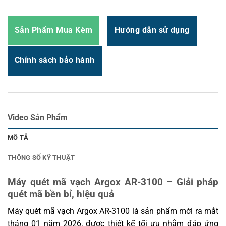
chịu rơi
Phương
Cài đặt bằng mã vạch hướng dẫn sử dụng,
pháp lập
Sản Phẩm Mua Kèm
Hướng dẫn sử dụng
chương trình cấu hình Windows ScanUtility
trình
Chế độ
Chế độ kích hoạt bằng nút bấm (Trigger mode),
Chính sách bảo hành
hoạt động
chế độ cảm biến tự động (Auto sensing mode)
Chống
Không có
thấm
Nâng cấp
chương
Hỗ trợ nâng cấp qua bộ nhớ flash tích hợp
Video Sản Phẩm
trình
MÔ TẢ
Chiều dài
2.0 mét
cáp
THÔNG SỐ KỸ THUẬT
Đế giữ
Tùy chọn
máy quét
Máy quét mã vạch Argox AR-3100 – Giải pháp
quét mã bền bỉ, hiệu quả
Nguồn
cung cấp
Tùy chọn
Máy quét mã vạch Argox AR-3100 là sản phẩm mới ra mắt
điện
tháng 01 năm 2026, được thiết kế tối ưu nhằm đáp ứng