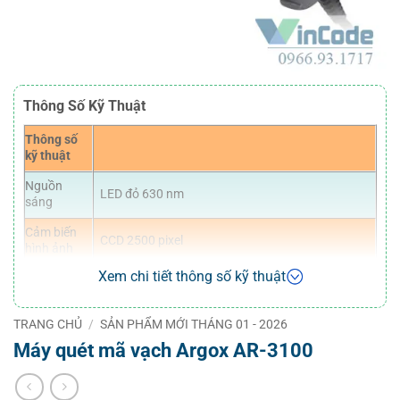
Thông Số Kỹ Thuật
Thông số
kỹ thuật
Nguồn
LED đỏ 630 nm
sáng
Cảm biến
CCD 2500 pixel
hình ảnh
Xem chi tiết thông số kỹ thuật
Độ sâu
Code39 3mil: 0mm ~ 75mm
trường
Code39 4mil: 0mm ~ 108mm
nhìn
Code39 5mil: 0mm ~ 146mm
TRANG CHỦ
/
SẢN PHẨM MỚI THÁNG 01 - 2026
(Depth of
Code39 20mil: 0mm ~ 580mm
Field)
EAN 13mil: 0mm ~ 430mm
Máy quét mã vạch Argox AR-3100
Độ phân
3mil (Code 39)
giải