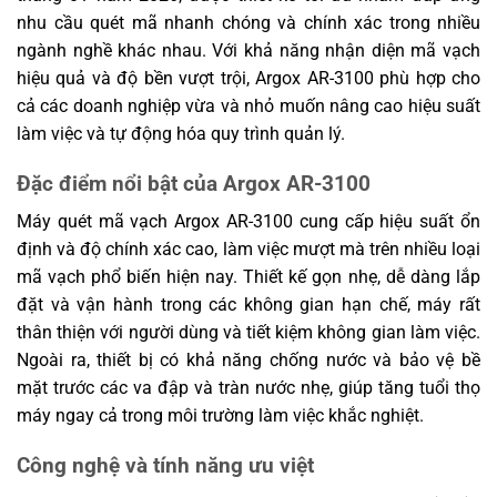
Chứng
CE, FCC, ROHS, BSMI, BIS
nhu cầu quét mã nhanh chóng và chính xác trong nhiều
nhận
ngành nghề khác nhau. Với khả năng nhận diện mã vạch
Sản phẩm có thể được nâng cấp và thay đổi
hiệu quả và độ bền vượt trội, Argox AR-3100 phù hợp cho
Chú ý
thông số mà không báo trước. Vui lòng liên hệ đại
diện bán hàng để biết thông số kỹ thuật mới nhất.
cả các doanh nghiệp vừa và nhỏ muốn nâng cao hiệu suất
làm việc và tự động hóa quy trình quản lý.
Đặc điểm nổi bật của Argox AR-3100
Máy quét mã vạch Argox AR-3100 cung cấp hiệu suất ổn
định và độ chính xác cao, làm việc mượt mà trên nhiều loại
mã vạch phổ biến hiện nay. Thiết kế gọn nhẹ, dễ dàng lắp
đặt và vận hành trong các không gian hạn chế, máy rất
thân thiện với người dùng và tiết kiệm không gian làm việc.
Ngoài ra, thiết bị có khả năng chống nước và bảo vệ bề
mặt trước các va đập và tràn nước nhẹ, giúp tăng tuổi thọ
máy ngay cả trong môi trường làm việc khắc nghiệt.
Công nghệ và tính năng ưu việt