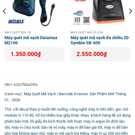
Tối ưu đầu tư cùng Argox AR-3100
Là lựa chọn hàng đầu trong phân khúc máy quét mã vạch
tầm trung, Argox AR-3100 đem lại hiệu quả kinh tế cao nhờ
thiết kế hướng đến sự bền bỉ và dễ sử dụng. Người dùng
MÁY QUÉT MÃ 1D
MÁY QUÉT MÃ 2D/QR
mới cũng có thể nhanh chóng làm quen với thao tác vận
Máy quét mã vạch Datamax
Máy quét mã vạch đa chiều 2D
hành, nhờ giao diện thân thiện và tính năng mở rộng linh
M2100
Symble SB-600
hoạt.
1.350.000
₫
2.550.000
₫
Để xem thêm các loại
Máy quét mã vạch
và tìm hiểu cách
sử dụng hiệu quả, bạn có thể tham khảo tại trang web
chuyên ngành. Ngoài ra, hãy theo dõi
Kênh Youtube
SKU:
e22cfbba23fe
Vincode
để cập nhật các video hướng dẫn chi tiết và đánh
giá mới nhất về các thiết bị mã vạch hiện đại.
Danh mục:
Máy Quét Mã Vạch | Barcode Scanner
,
Sản Phẩm Mới Tháng
01 - 2026
Thẻ:
cắt decal theo ý muốn lên xuống
,
công nghệ máy in tiên tiến
,
góc mở
module in 110 độ
,
hỗ trợ nhiều loại giấy khác nhau
,
khách hàng dễ sử dụng
phiên bản mới
,
lõi giấy đa kích thước linh hoạt
,
máy in argox ổn định lâu
dài
,
máy in chịu nước bảo vệ vỏ máy
,
máy in để bàn giá tốt
,
máy in để bàn
phù hợp không gian nhỏ
,
máy in mã vạch Đà Nẵng
,
máy in os 200 pro bền