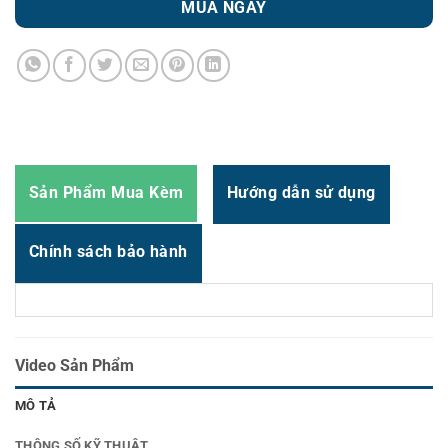
MUA NGAY
Zalo
0987.919.040
Thời gian:
Từ 8h-17h30 Thứ 2 đến Thứ 7
Email : support@vincode.com.vn
Sản Phẩm Mua Kèm
Hướng dẫn sử dụng
Chính sách bảo hành
Video Sản Phẩm
MÔ TẢ
THÔNG SỐ KỸ THUẬT