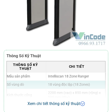
Thông Số Kỹ Thuật
THÔNG SỐ KỸ
CHI TIẾT
THUẬT
Mẫu sản phẩm
Intelliscan 18 Zone Ranger
Số vùng dò
18 vùng độc lập (18 Zones)
2200 mm (cao) x 850 mm (rộng) x
Kích thước cổng
500 mm (dày)
Xem chi tiết thông số kỹ thuật
Trọng lượng
Khoảng 60 kg