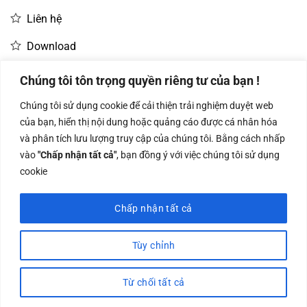
Liên hệ
Download
Chúng tôi tôn trọng quyền riêng tư của bạn !
LIÊN HỆ MUA HÀNG
Chúng tôi sử dụng cookie để cải thiện trải nghiệm duyệt web
Kinh doanh:
KD Dự Án: 0987
Kế Toán:
của bạn, hiển thị nội dung hoặc quảng cáo được cá nhân hóa
0966.93.1717
835 345
0987.919.040
và phân tích lưu lượng truy cập của chúng tôi. Bằng cách nhấp
vào
"Chấp nhận tất cả"
, bạn đồng ý với việc chúng tôi sử dụng
cookie
Chấp nhận tất cả
Công ty TNHH Nam Bình Xương - Số ĐKKD: 0108783483 cấp ngày
14/06/2019 bởi Sở Kế Hoạch và Đầu Tư Tp. Hà Nội
Tùy chỉnh
Visa
PayPal
Stripe
MasterCard
Cash
On
Từ chối tất cả
Copyright 2026 ©
Nam Binh Xuong
Delivery