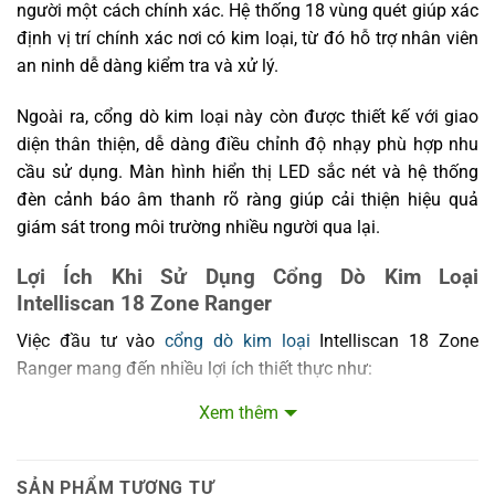
người một cách chính xác. Hệ thống 18 vùng quét giúp xác
định vị trí chính xác nơi có kim loại, từ đó hỗ trợ nhân viên
an ninh dễ dàng kiểm tra và xử lý.
Ngoài ra, cổng dò kim loại này còn được thiết kế với giao
diện thân thiện, dễ dàng điều chỉnh độ nhạy phù hợp nhu
cầu sử dụng. Màn hình hiển thị LED sắc nét và hệ thống
đèn cảnh báo âm thanh rõ ràng giúp cải thiện hiệu quả
giám sát trong môi trường nhiều người qua lại.
Lợi Ích Khi Sử Dụng Cổng Dò Kim Loại
Intelliscan 18 Zone Ranger
Việc đầu tư vào
cổng dò kim loại
Intelliscan 18 Zone
Ranger mang đến nhiều lợi ích thiết thực như:
Xem thêm
An toàn cao:
Phát hiện hiệu quả các vật dụng kim loại
gây nguy hiểm như dao, súng hoặc thiết bị nổ.
Phát hiện chính xác:
Tổng hợp thông tin qua 18 vùng
SẢN PHẨM TƯƠNG TỰ