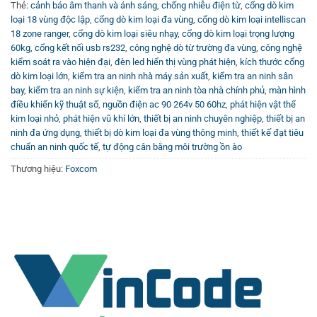
trường học để đảm bảo môi trường học tập an toàn. Thiết
Thẻ:
cảnh báo âm thanh và ánh sáng
,
chống nhiễu điện từ
,
cổng dò kim
bị góp phần nâng cao hiệu quả an ninh đồng thời tạo cảm
loại 18 vùng độc lập
,
cổng dò kim loại đa vùng
,
cổng dò kim loại intelliscan
18 zone ranger
,
cổng dò kim loại siêu nhạy
,
cổng dò kim loại trọng lượng
giác yên tâm cho người tham gia.
60kg
,
cổng kết nối usb rs232
,
công nghệ dò từ trường đa vùng
,
công nghệ
kiểm soát ra vào hiện đại
,
đèn led hiển thị vùng phát hiện
,
kích thước cổng
Nếu bạn đang quan tâm và muốn tìm hiểu thêm về sản
dò kim loại lớn
,
kiểm tra an ninh nhà máy sản xuất
,
kiểm tra an ninh sân
phẩm hoặc các giải pháp an ninh khác, đừng quên ghé
bay
,
kiểm tra an ninh sự kiện
,
kiểm tra an ninh tòa nhà chính phủ
,
màn hình
thăm
Cổng dò kim loại
của Vincode để lựa chọn thiết bị
điều khiển kỹ thuật số
,
nguồn điện ac 90 264v 50 60hz
,
phát hiện vật thể
kim loại nhỏ
,
phát hiện vũ khí lớn
,
thiết bị an ninh chuyên nghiệp
,
thiết bị an
phù hợp nhất. Ngoài ra, bạn cũng có thể xem thêm các
ninh đa ứng dụng
,
thiết bị dò kim loại đa vùng thông minh
,
thiết kế đạt tiêu
video hướng dẫn, review và demo sản phẩm tại
Kênh
chuẩn an ninh quốc tế
,
tự động cân bằng môi trường ồn ào
Youtube Vincode
.
Thương hiệu:
Foxcom