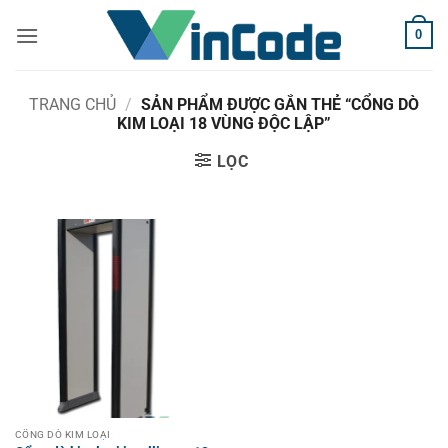
Bỏ
0
qua
nội
dung
TRANG CHỦ
/
SẢN PHẨM ĐƯỢC GẮN THẺ “CỔNG DÒ
KIM LOẠI 18 VÙNG ĐỘC LẬP”
LỌC
CỔNG DÒ KIM LOẠI