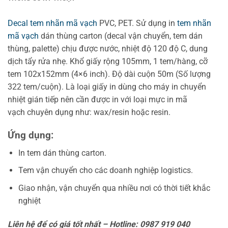
Decal tem nhãn mã vạch
PVC, PET. Sử dụng in
tem nhãn
mã vạch
dán thùng carton (decal vận chuyển, tem dán
thùng, palette) chịu được nước, nhiệt độ 120 độ C, dung
dịch tẩy rửa nhẹ. Khổ giấy rộng 105mm, 1 tem/hàng, cỡ
tem 102x152mm (4×6 inch). Độ dài cuộn 50m (Số lượng
322 tem/cuộn). Là loại giấy in dùng cho máy in chuyển
nhiệt gián tiếp nên cần được in với loại mực in mã
vạch chuyên dụng như: wax/resin hoặc resin.
Ứng dụng:
In tem dán thùng carton.
Tem vận chuyển cho các doanh nghiệp logistics.
Giao nhận, vận chuyển qua nhiều nơi có thời tiết khắc
nghiệt
Liên hệ để có giá tốt nhất – Hotline: 0987 919 040