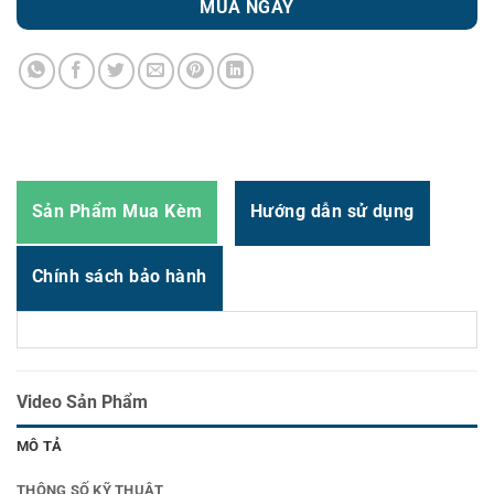
MUA NGAY
Zalo
0987.919.040
Thời gian:
Từ 8h-17h30 Thứ 2 đến Thứ 7
Email : support@vincode.com.vn
Sản Phẩm Mua Kèm
Hướng dẫn sử dụng
Chính sách bảo hành
Video Sản Phẩm
MÔ TẢ
THÔNG SỐ KỸ THUẬT