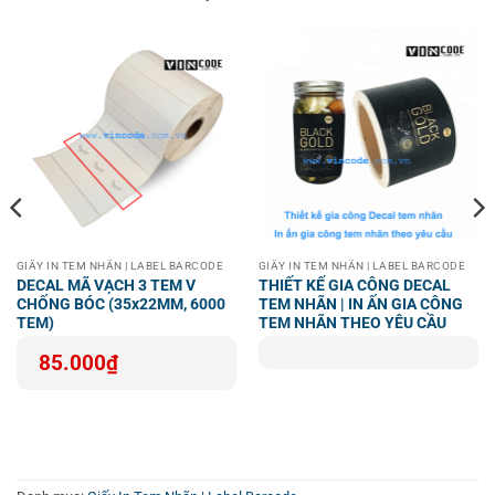
GIẤY IN TEM NHÃN | LABEL BARCODE
GIẤY IN TEM NHÃN | LABEL BARCODE
DECAL MÃ VẠCH 3 TEM V
THIẾT KẾ GIA CÔNG DECAL
CHỐNG BÓC (35x22MM, 6000
TEM NHÃN | IN ẤN GIA CÔNG
TEM)
TEM NHÃN THEO YÊU CẦU
85.000
₫