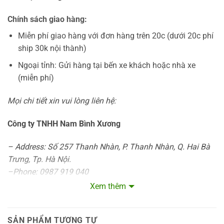
Chính sách giao hàng:
Miễn phí giao hàng với đơn hàng trên 20c (dưới 20c phí
ship 30k nội thành)
Ngoại tỉnh: Gửi hàng tại bến xe khách hoặc nhà xe
(miễn phí)
Mọi chi tiết xin vui lòng liên hệ:
Công ty TNHH Nam Bình Xương
– Address: Số 257 Thanh Nhàn, P. Thanh Nhàn, Q. Hai Bà
Trưng, Tp. Hà Nội.
–Phone: 0987 919 040
– Website:
www.vincode.com.vn
Xem thêm
– Email: hoai.vincode@gmail.com
SẢN PHẨM TƯƠNG TỰ