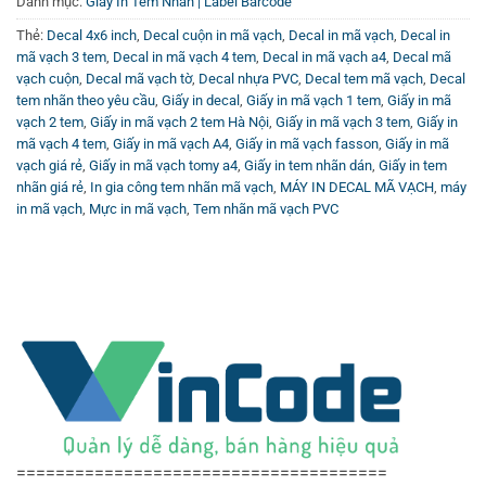
Danh mục:
Giấy In Tem Nhãn | Label Barcode
Thẻ:
Decal 4x6 inch
,
Decal cuộn in mã vạch
,
Decal in mã vạch
,
Decal in
mã vạch 3 tem
,
Decal in mã vạch 4 tem
,
Decal in mã vạch a4
,
Decal mã
vạch cuộn
,
Decal mã vạch tờ
,
Decal nhựa PVC
,
Decal tem mã vạch
,
Decal
tem nhãn theo yêu cầu
,
Giấy in decal
,
Giấy in mã vạch 1 tem
,
Giấy in mã
vạch 2 tem
,
Giấy in mã vạch 2 tem Hà Nội
,
Giấy in mã vạch 3 tem
,
Giấy in
mã vạch 4 tem
,
Giấy in mã vạch A4
,
Giấy in mã vạch fasson
,
Giấy in mã
vạch giá rẻ
,
Giấy in mã vạch tomy a4
,
Giấy in tem nhãn dán
,
Giấy in tem
nhãn giá rẻ
,
In gia công tem nhãn mã vạch
,
MÁY IN DECAL MÃ VẠCH
,
máy
in mã vạch
,
Mực in mã vạch
,
Tem nhãn mã vạch PVC
======================================