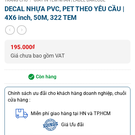
– Nhận giao hàng và lắp đặt từ 8h00 – 21h00 tất cả
DECAL NHỰA PVC, PET THEO YÊU CẦU |
các ngày
4X6 inch, 50M, 322 TEM
195.000
₫
Giá chưa bao gồm VAT
Còn hàng
Chính sách ưu đãi cho khách hàng doanh nghiệp, chuỗi
cửa hàng :
Miễn phí giao hàng tại HN và TP.HCM
Giá Ưu đãi