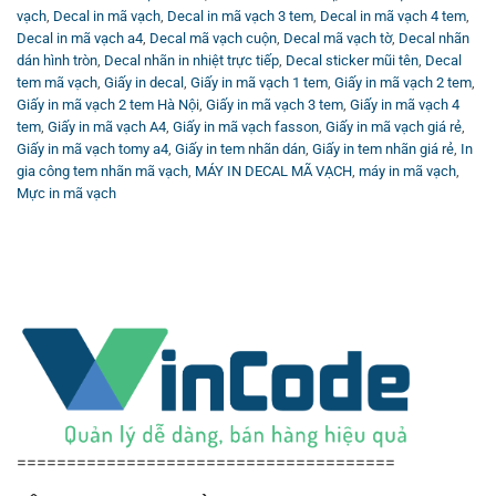
vạch
,
Decal in mã vạch
,
Decal in mã vạch 3 tem
,
Decal in mã vạch 4 tem
,
Decal in mã vạch a4
,
Decal mã vạch cuộn
,
Decal mã vạch tờ
,
Decal nhãn
dán hình tròn
,
Decal nhãn in nhiệt trực tiếp
,
Decal sticker mũi tên
,
Decal
tem mã vạch
,
Giấy in decal
,
Giấy in mã vạch 1 tem
,
Giấy in mã vạch 2 tem
,
Giấy in mã vạch 2 tem Hà Nội
,
Giấy in mã vạch 3 tem
,
Giấy in mã vạch 4
tem
,
Giấy in mã vạch A4
,
Giấy in mã vạch fasson
,
Giấy in mã vạch giá rẻ
,
Giấy in mã vạch tomy a4
,
Giấy in tem nhãn dán
,
Giấy in tem nhãn giá rẻ
,
In
gia công tem nhãn mã vạch
,
MÁY IN DECAL MÃ VẠCH
,
máy in mã vạch
,
Mực in mã vạch
Xưởng sản xuất Decal tem nhãn tự dính
======================================