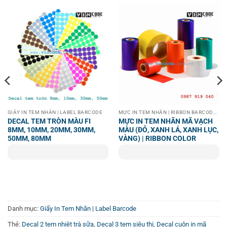
GIẤY IN TEM NHÃN | LABEL BARCODE
MỰC IN TEM NHÃN | RIBBON BARCODE LABEL
DECAL TEM TRÒN MÀU FI
MỰC IN TEM NHÃN MÃ VẠCH
8MM, 10MM, 20MM, 30MM,
MÀU (ĐỎ, XANH LÁ, XANH LỤC,
50MM, 80MM
VÀNG) | RIBBON COLOR
Decal PE/PVC chống nước
Danh mục:
Giấy In Tem Nhãn | Label Barcode
Thẻ:
Decal 2 tem nhiệt trà sữa
,
Decal 3 tem siêu thị
,
Decal cuộn in mã