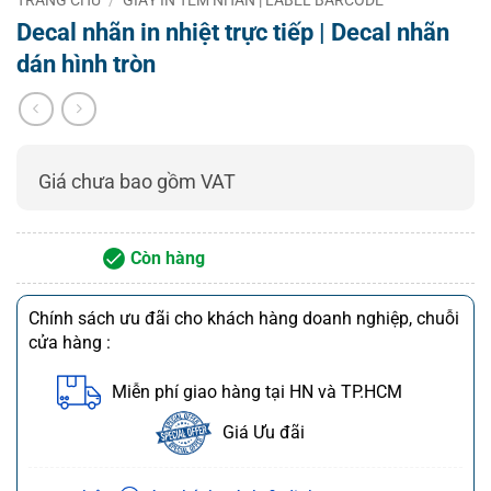
– Nhận giao hàng và lắp đặt từ 8h00 – 21h00 tất cả
Decal nhãn in nhiệt trực tiếp | Decal nhãn
các ngày
dán hình tròn
(Cả ngày lễ, T7 và Chủ Nhật)
Giá chưa bao gồm VAT
Còn hàng
Chính sách ưu đãi cho khách hàng doanh nghiệp, chuỗi
cửa hàng :
Miễn phí giao hàng tại HN và TP.HCM
Giá Ưu đãi
Chính sách bán hàng và dịch vụ