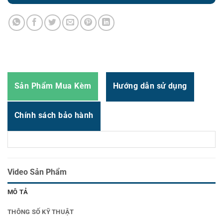
Zalo
0987.919.040
Thời gian:
Từ 8h-17h30 Thứ 2 đến Thứ 7
Email : support@vincode.com.vn
Sản Phẩm Mua Kèm
Hướng dẫn sử dụng
Chính sách bảo hành
Video Sản Phẩm
MÔ TẢ
THÔNG SỐ KỸ THUẬT