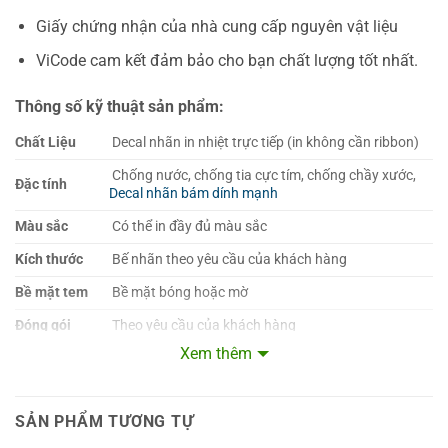
Giấy chứng nhận của nhà cung cấp nguyên vật liệu
ViCode cam kết đảm bảo cho bạn chất lượng tốt nhất.
Thông số kỹ thuật sản phẩm:
Chất Liệu
Decal nhãn in nhiệt trực tiếp (in không cần ribbon)
Chống nước, chống tia cực tím, chống chầy xước,
Đặc tính
Decal nhãn bám dính mạnh
Màu sắc
Có thể in đầy đủ màu sắc
Kích thước
Bế nhãn theo yêu cầu của khách hàng
Bề mặt tem
Bề mặt bóng hoặc mờ
Đóng gói
Theo yêu cầu của khách hàng
Xem thêm
Giao hàng
Giao hàng tận nơi
Đặt hàng từ 4-7 ngày làm việc (tùy độ khó của
Thời gian
nhãn)
SẢN PHẨM TƯƠNG TỰ
Thanh toán
Thanh toán tiền mặt hoặc chuyển khoản