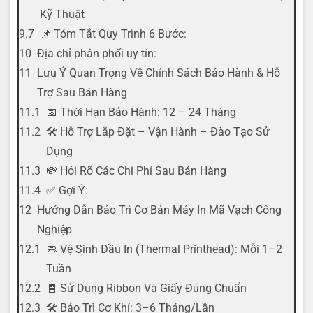
Kỹ Thuật
📌 Tóm Tắt Quy Trình 6 Bước:
Địa chỉ phân phối uy tín:
Lưu Ý Quan Trọng Về Chính Sách Bảo Hành & Hỗ
Trợ Sau Bán Hàng
📅 Thời Hạn Bảo Hành: 12 – 24 Tháng
🛠️ Hỗ Trợ Lắp Đặt – Vận Hành – Đào Tạo Sử
Dụng
💸 Hỏi Rõ Các Chi Phí Sau Bán Hàng
✅ Gợi Ý:
Hướng Dẫn Bảo Trì Cơ Bản Máy In Mã Vạch Công
Nghiệp
🧼 Vệ Sinh Đầu In (Thermal Printhead): Mỗi 1–2
Tuần
🧾 Sử Dụng Ribbon Và Giấy Đúng Chuẩn
🛠️ Bảo Trì Cơ Khí: 3–6 Tháng/Lần