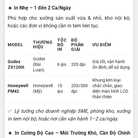
🔹
In Nhẹ – 1 đến 2 Ca/Ngày
Phù hợp cho xưởng sản xuất vừa & nhỏ, kho nội bộ,
hoặc các đơn vị không cần in tem liên tục.
TỐC
ĐỘ
THƯƠNG
MODEL
ĐỘ
PHÂN
ƯU ĐIỂM
HIỆU
IN
GIẢI
Godex
Godex
Giá tốt, vận hành
(Đài
6 ips
203 dpi
ZX1200i
ổn định, dễ sử dụng
Loan)
Khung kim loại
Honeywell
Honeywell
10
203/300
chắc chắn, giao
PM42
(Mỹ)
ips
dpi
diện màn hình LCD
thân thiện
✅
Lý tưởng cho doanh nghiệp SME, phòng kho, xưởng
in tem nội bộ, hoặc nơi cần vận hành 1–2 ca/ngày.
🔹
In Cường Độ Cao – Môi Trường Khó, Cần Độ Chính