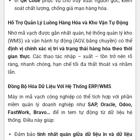
In
QR Code
phục vụ cho truy xuất nguồn gốc, kiểm
soát chất lượng, chống giả mạo hàng hóa.
Hỗ Trợ Quản Lý Luồng Hàng Hóa và Kho Vận Tự Động
Nhờ mã vạch được gắn nhất quán, hệ thống quản lý kho
(WMS) và vận hành tự động (AGV, băng chuyền) có thể
định vị chính xác vị trí và trạng thái hàng hóa theo thời
gian thực
. Các thao tác nhập – xuất – tồn trở nên rõ
ràng, nhanh chóng, hạn chế tối đa thất thoát và nhầm
lẫn.
Đồng Bộ Hóa Dữ Liệu Với Hệ Thống ERP/WMS
Máy in mã vạch công nghiệp có thể tích hợp với phần
mềm quản lý doanh nghiệp như
SAP, Oracle, Odoo,
FastWork, Bravo…
để in tem tự động từ dữ liệu hệ
thống. Điều này giúp:
Đảm bảo
tính nhất quán giữa dữ liệu in và dữ liệu