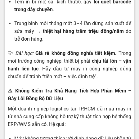
Tem in bị mờ, sai kích thước, gây
lỗi quét barcode
trong dây chuyền
.
Trung bình mỗi tháng mất 3–4 lần dừng sản xuất để
sửa máy →
thiệt hại hàng trăm triệu đồng/năm
do
trễ đơn hàng.
💡
Bài học:
Giá rẻ không đồng nghĩa tiết kiệm.
Trong
môi trường công nghiệp, thiết bị phải
chịu tải lớn – vận
hành liên tục
. Hãy đầu tư máy in công nghiệp đúng
chuẩn để tránh “tiền mất – việc đình trệ”.
⚠️
Không Kiểm Tra Khả Năng Tích Hợp Phần Mềm –
Gây Lỗi Đồng Bộ Dữ Liệu
Một doanh nghiệp logistics tại TP.HCM đã mua máy in
từ nhà cung cấp không hỗ trợ kỹ thuật tích hợp hệ thống
ERP/WMS sẵn có. Hệ quả:
Máy không tương thích với định dạng dữ liệu nhãn từ