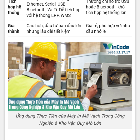
Tích
Thường chỉ hỗ trợ USB
Ethernet, Serial, USB,
hợp hệ
hoặc Bluetooth, khó
Bluetooth, Wi-Fi. Dễ tích hợp
thống
tích hợp hệ thống lớn
với hệ thống ERP, WMS
Giá
Cao hơn, đầu tư ban đầu lớn
Giá rẻ, phù hợp với nhu
thành
nhưng lâu dài tiết kiệm
cầu nhỏ lẻ
Ứng dụng Thực Tiễn của Máy In Mã Vạch Trong Công
Nghiệp & Kho Vận Quy Mô Lớn