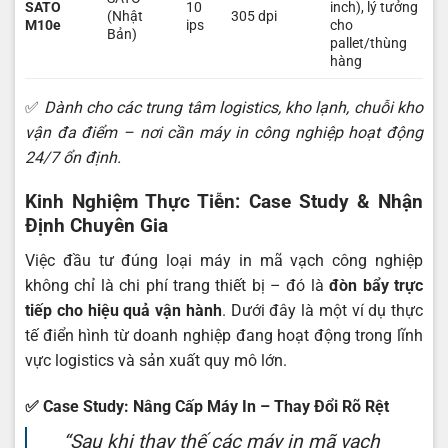
SATO
10
inch), lý tưởng
(Nhật
305 dpi
M10e
ips
cho
Bản)
pallet/thùng
hàng
✅
Dành cho các trung tâm logistics, kho lạnh, chuỗi kho
vận đa điểm – nơi cần máy in công nghiệp hoạt động
24/7 ổn định.
Kinh Nghiệm Thực Tiễn: Case Study & Nhận
Định Chuyên Gia
Việc đầu tư đúng loại máy in mã vạch công nghiệp
không chỉ là chi phí trang thiết bị – đó là
đòn bẩy trực
tiếp cho hiệu quả vận hành
. Dưới đây là một ví dụ thực
tế điển hình từ doanh nghiệp đang hoạt động trong lĩnh
vực logistics và sản xuất quy mô lớn.
✅
Case Study: Nâng Cấp Máy In – Thay Đổi Rõ Rệt
“Sau khi thay thế các máy in mã vạch