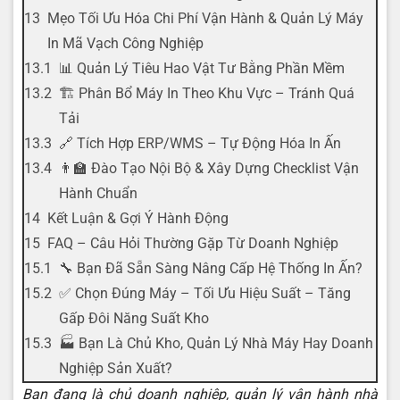
Mẹo Tối Ưu Hóa Chi Phí Vận Hành & Quản Lý Máy
In Mã Vạch Công Nghiệp
📊 Quản Lý Tiêu Hao Vật Tư Bằng Phần Mềm
🏗️ Phân Bổ Máy In Theo Khu Vực – Tránh Quá
Tải
🔗 Tích Hợp ERP/WMS – Tự Động Hóa In Ấn
👨‍🏫 Đào Tạo Nội Bộ & Xây Dựng Checklist Vận
Hành Chuẩn
Kết Luận & Gợi Ý Hành Động
FAQ – Câu Hỏi Thường Gặp Từ Doanh Nghiệp
🔧 Bạn Đã Sẵn Sàng Nâng Cấp Hệ Thống In Ấn?
✅ Chọn Đúng Máy – Tối Ưu Hiệu Suất – Tăng
Gấp Đôi Năng Suất Kho
🏭 Bạn Là Chủ Kho, Quản Lý Nhà Máy Hay Doanh
Nghiệp Sản Xuất?
Bạn đang là chủ doanh nghiệp, quản lý vận hành nhà