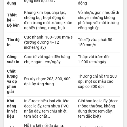
động liên tục 24/7
dụng
động
Khung kim loại, chịu lực,
Vỏ nhựa, gọn nhẹ, dễ di
Thiết
chống bụi, hoạt động ổn
chuyển nhưng không
kế –
định trong môi trường khắc
phù hợp với môi trường
Độ bền
nghiệt (nóng, rung, bụi)
công nghiệp
Cực nhanh: 100–300 mm/s
Tốc độ
Tốc độ vừa phải: 50–
(tương đương 4–12
in
150 mm/s
inches/giây)
Công
Cao: từ vài ngàn đến hàng
Thấp: vài trăm đến
suất in
chục ngàn tem/ngày
1.000 tem/ngày
Chất
lượng
Thường chỉ hỗ trợ 203
Đa tùy chọn: 203, 300, 600
và độ
dpi, một số mẫu cao
dpi tùy ứng dụng
phân
cấp có 300 dpi
giải
Khả
In được nhiều loại vật liệu:
Giới hạn loại giấy (decal
năng
decal giấy, tem nhựa PVC,
thông thường, không
in vật
nhãn dày, tem chịu nhiệt,
dùng được tem dày,
liệu
tem hóa chất…
tem đặc biệt)
Hỗ trợ kết nối đa dạng: