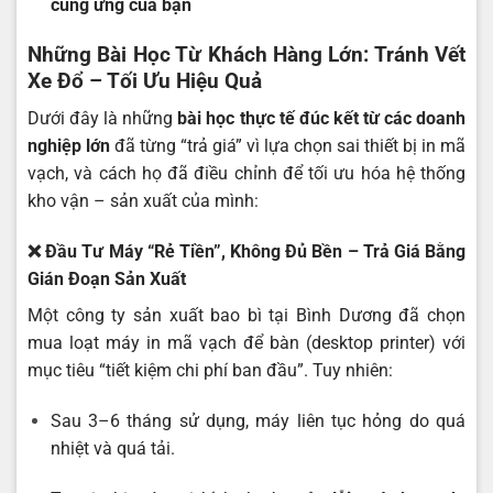
cung ứng của bạn
Những Bài Học Từ Khách Hàng Lớn: Tránh Vết
Xe Đổ – Tối Ưu Hiệu Quả
Dưới đây là những
bài học thực tế đúc kết từ các doanh
nghiệp lớn
đã từng “trả giá” vì lựa chọn sai thiết bị in mã
vạch, và cách họ đã điều chỉnh để tối ưu hóa hệ thống
kho vận – sản xuất của mình:
❌
Đầu Tư Máy “Rẻ Tiền”, Không Đủ Bền – Trả Giá Bằng
Gián Đoạn Sản Xuất
Một công ty sản xuất bao bì tại Bình Dương đã chọn
mua loạt máy in mã vạch để bàn (desktop printer) với
mục tiêu “tiết kiệm chi phí ban đầu”. Tuy nhiên:
Sau 3–6 tháng sử dụng, máy liên tục hỏng do quá
nhiệt và quá tải.