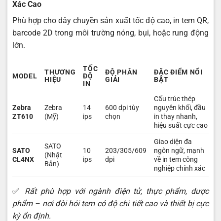
Xác Cao
Phù hợp cho dây chuyền sản xuất tốc độ cao, in tem QR,
barcode 2D trong môi trường nóng, bụi, hoặc rung động
lớn.
TỐC
THƯƠNG
ĐỘ PHÂN
ĐẶC ĐIỂM NỔI
MODEL
ĐỘ
HIỆU
GIẢI
BẬT
IN
Cấu trúc thép
Zebra
Zebra
14
600 dpi tùy
nguyên khối, đầu
ZT610
(Mỹ)
ips
chọn
in thay nhanh,
hiệu suất cực cao
Giao diện đa
SATO
SATO
10
203/305/609
ngôn ngữ, mạnh
(Nhật
CL4NX
ips
dpi
về in tem công
Bản)
nghiệp chính xác
✅
Rất phù hợp với ngành điện tử, thực phẩm, dược
phẩm – nơi đòi hỏi tem có độ chi tiết cao và thiết bị cực
kỳ ổn định.