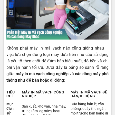
Không phải máy in mã vạch nào cũng giống nhau –
việc lựa chọn đúng loại máy dựa trên nhu cầu sử dụng
là yếu tố then chốt để đảm bảo hiệu suất, độ bền và chi
phí vận hành tối ưu. Dưới đây là bảng so sánh rõ ràng
giữa
máy in mã vạch công nghiệp
và
các dòng máy phổ
thông như để bàn hoặc di động
:
TIÊU
MÁY IN MÃ VẠCH CÔNG
MÁY IN MÃ VẠCH ĐỂ
CHÍ
NGHIỆP
BÀN/DI ĐỘNG
Mục
Cửa hàng bán lẻ, văn
Sản xuất, kho vận, nhà máy,
đích
phòng, quầy thu ngân,
trung tâm logistics, hoạt
sử
môi trường bán hàng di