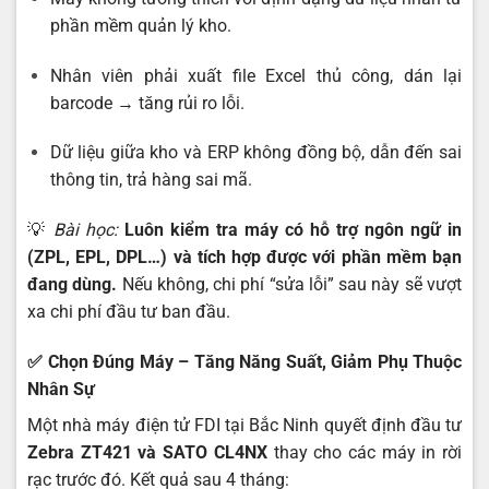
phần mềm quản lý kho.
Nhân viên phải xuất file Excel thủ công, dán lại
barcode → tăng rủi ro lỗi.
Dữ liệu giữa kho và ERP không đồng bộ, dẫn đến sai
thông tin, trả hàng sai mã.
💡
Bài học:
Luôn kiểm tra máy có hỗ trợ ngôn ngữ in
(ZPL, EPL, DPL…) và tích hợp được với phần mềm bạn
đang dùng.
Nếu không, chi phí “sửa lỗi” sau này sẽ vượt
xa chi phí đầu tư ban đầu.
✅
Chọn Đúng Máy – Tăng Năng Suất, Giảm Phụ Thuộc
Nhân Sự
Một nhà máy điện tử FDI tại Bắc Ninh quyết định đầu tư
Zebra ZT421 và SATO CL4NX
thay cho các máy in rời
rạc trước đó. Kết quả sau 4 tháng: