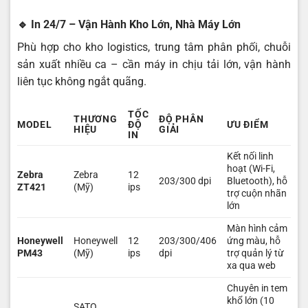
🔹
In 24/7 – Vận Hành Kho Lớn, Nhà Máy Lớn
Phù hợp cho kho logistics, trung tâm phân phối, chuỗi
sản xuất nhiều ca – cần máy in chịu tải lớn, vận hành
liên tục không ngắt quãng.
TỐC
THƯƠNG
ĐỘ PHÂN
MODEL
ĐỘ
ƯU ĐIỂM
HIỆU
GIẢI
IN
Kết nối linh
hoạt (Wi-Fi,
Zebra
Zebra
12
203/300 dpi
Bluetooth), hỗ
ZT421
(Mỹ)
ips
trợ cuộn nhãn
lớn
Màn hình cảm
Honeywell
Honeywell
12
203/300/406
ứng màu, hỗ
PM43
(Mỹ)
ips
dpi
trợ quản lý từ
xa qua web
Chuyên in tem
khổ lớn (10
SATO