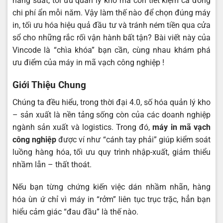
năng suất, tối ưu quản lý kho mà còn tiết kiệm cả đống
chi phí ẩn mỗi năm. Vậy làm thế nào để chọn đúng máy
in, tối ưu hóa hiệu quả đầu tư và tránh ném tiền qua cửa
sổ cho những rắc rối vận hành bất tận? Bài viết này của
Vincode
là “chìa khóa” bạn cần, cùng nhau khám phá
ưu điểm của máy in mã vạch công nghiệp
!
Giới Thiệu Chung
Chúng ta đều hiểu, trong thời đại 4.0, số hóa quản lý kho
– sản xuất là nền tảng sống còn của các doanh nghiệp
ngành sản xuất và logistics. Trong đó,
máy in mã vạch
công nghiệp
được ví như “cánh tay phải” giúp kiểm soát
luồng hàng hóa, tối ưu quy trình nhập-xuất, giảm thiểu
nhầm lẫn – thất thoát.
Nếu bạn từng chứng kiến việc dán nhầm nhãn, hàng
hóa ùn ứ chỉ vì máy in “rởm” liên tục trục trặc, hẳn bạn
hiểu cảm giác “đau đầu” là thế nào.