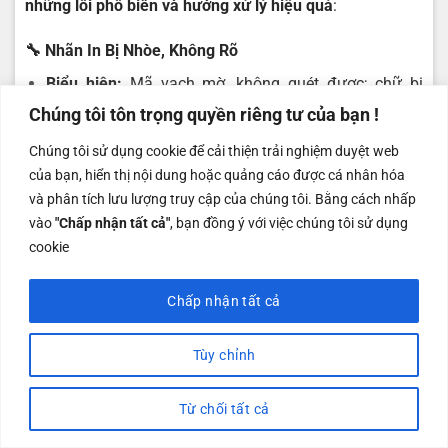
những lỗi phổ biến và hướng xử lý hiệu quả
:
🔧 N
hãn In Bị Nhòe, Không Rõ
Biểu hiện:
Mã vạch mờ, không quét được; chữ bị
loang hoặc lem mực.
Chúng tôi tôn trọng quyền riêng tư của bạn !
Chúng tôi sử dụng cookie để cải thiện trải nghiệm duyệt web
Nguyên nhân phổ biến:
của bạn, hiển thị nội dung hoặc quảng cáo được cá nhân hóa
và phân tích lưu lượng truy cập của chúng tôi. Bằng cách nhấp
Dùng
ribbon (mực in) không phù hợp
với
vào
"Chấp nhận tất cả"
, bạn đồng ý với việc chúng tôi sử dụng
chất liệu giấy tem.
cookie
Nhiệt độ đầu in quá thấp
, không đủ để
truyền mực rõ nét.
Chấp nhận tất cả
Đầu in bám bụi, dẫn đến mực không ép
Tùy chỉnh
đều lên bề mặt tem.
Từ chối tất cả
✅
Cách khắc phục: