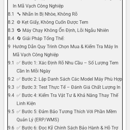
In Mã Vạch Công Nghiệp
🔧 Nhãn In Bị Nhòe, Không Rõ
⚙️ Kẹt Giấy, Không Cuốn Được Tem
🔁 Máy Chạy Không Ổn Định, Lỗi Ngẫu Nhiên
🔄 Giải Pháp Tổng Thể:
Hướng Dẫn Quy Trình Chọn Mua & Kiểm Tra Máy In
Mã Vạch Công Nghiệp
✅ Bước 1: Xác Định Rõ Nhu Cầu – Số Lượng Tem
Cần In Mỗi Ngày
✅ Bước 2: Lập Danh Sách Các Model Máy Phù Hợp
✅ Bước 3: Test Thực Tế – Đánh Giá Chất Lượng In
✅ Bước 4: Kiểm Tra Vật Tư & Khả Năng Thay Thế
Linh Kiện
✅ Bước 5: Đảm Bảo Tương Thích Với Phần Mềm
Quản Lý (ERP/WMS)
✅ Bước 6: Đọc Kỹ Chính Sách Bảo Hành & Hỗ Trợ