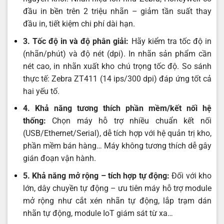
đầu in bền trên 2 triệu nhãn – giảm tần suất thay
đầu in, tiết kiệm chi phí dài hạn.
3. Tốc độ in và độ phân giải:
Hãy kiểm tra tốc độ in
(nhãn/phút) và độ nét (dpi). In nhãn sản phẩm cần
nét cao, in nhãn xuất kho chú trọng tốc độ. So sánh
thực tế: Zebra ZT411 (14 ips/300 dpi) đáp ứng tốt cả
hai yếu tố.
4. Khả năng tương thích phần mềm/kết nối hệ
thống:
Chọn máy hỗ trợ nhiều chuẩn kết nối
(USB/Ethernet/Serial), dễ tích hợp với hệ quản trị kho,
phần mềm bán hàng… Máy không tương thích dễ gây
gián đoạn vận hành.
5. Khả năng mở rộng – tích hợp tự động:
Đối với kho
lớn, dây chuyền tự động – ưu tiên máy hỗ trợ module
mở rộng như cắt xén nhãn tự động, lắp trạm dán
nhãn tự động, module IoT giám sát từ xa…