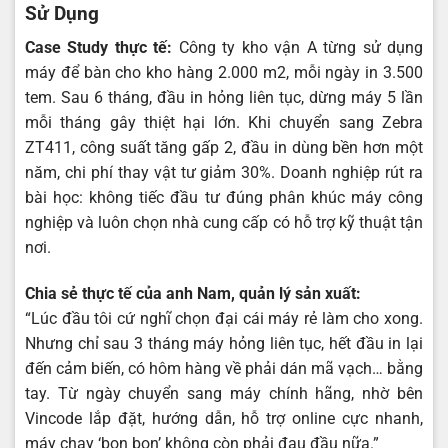
Sử Dụng
Case Study thực tế:
Công ty kho vận A từng sử dụng
máy để bàn cho kho hàng 2.000 m2, mỗi ngày in 3.500
tem. Sau 6 tháng, đầu in hỏng liên tục, dừng máy 5 lần
mỗi tháng gây thiệt hại lớn. Khi chuyển sang Zebra
ZT411, công suất tăng gấp 2, đầu in dùng bền hơn một
năm, chi phí thay vật tư giảm 30%. Doanh nghiệp rút ra
bài học: không tiếc đầu tư đúng phân khúc máy công
nghiệp và luôn chọn nhà cung cấp có hỗ trợ kỹ thuật tận
nơi.
Chia sẻ thực tế của anh Nam, quản lý sản xuất:
“Lúc đầu tôi cứ nghĩ chọn đại cái máy rẻ làm cho xong.
Nhưng chỉ sau 3 tháng máy hỏng liên tục, hết đầu in lại
đến cảm biến, có hôm hàng về phải dán mã vạch… bằng
tay. Từ ngày chuyển sang máy chính hãng, nhờ bên
Vincode lắp đặt, hướng dẫn, hỗ trợ online cực nhanh,
máy chạy ‘bon bon’ không còn phải đau đầu nữa.”