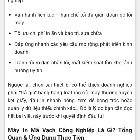
nghiệp:
Vận hành liên tục – hạn chế tối đa gián đoạn do lỗi
máy
Tối ưu chi phí in ấn và bảo trì, sửa chữa
Đáp ứng nhanh các yêu cầu mở rộng, phát triển kinh
doanh
Tránh rủi ro dán nhãn lỗi, mất kiểm soát tồn kho, ảnh
hưởng uy tín
Ngược lại, chọn sai thiết bị có thể khiến doanh nghiệp
phải “trả giá” bằng hàng loạt rắc rối: máy thường xuyên
kẹt giấy, đầu in nhanh hỏng, tem dễ bong tróc hoặc
quản lý dữ liệu thiếu chính xác… Đó là lý do bạn cần đọc
hết bài viết này trước khi quyết định đầu tư!
Máy In Mã Vạch Công Nghiệp Là Gì? Tổng
Quan & Ứng Dụng Thực Tiễn