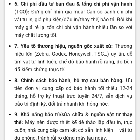
6. Chi phí đầu tư ban đầu & tổng chi phí vận hành
(TCO):
Đừng chỉ nhìn giá mua! Cần so sánh chi phí
vật tư in, giá phụ kiện/đầu in/thay thế, bảo trì. Đôi khi
máy giá rẻ lại tốn chi phí vận hành nhiều lần so với
máy chất lượng tốt.
7. Yếu tố thương hiệu, nguồn gốc xuất xứ:
Thương
hiệu lớn (Zebra, Godex, Honeywell, TSC…) uy tín, dễ
tìm vật tư linh kiện, chế độ bảo hành rõ ràng, độ bền
đã kiểm chứng thực tế.
8. Chính sách bảo hành, hỗ trợ sau bán hàng:
Ưu
tiên đơn vị cung cấp có bảo hành tối thiểu 12-24
tháng, hỗ trợ kỹ thuật trực tuyến 24/7, sẵn dịch vụ
bảo trì định kỳ, đổi trả nhanh khi hỏng hóc.
9. Khả năng bảo trì/sửa chữa & nguồn vật tư thay
thế:
Máy nên được thiết kế dễ tháo lắp đầu in, trục
cuốn; nhà cung cấp cam kết có sẵn linh kiện – vật tư
dự phòng, tránh rủi ro dừng máy lâu ngày.