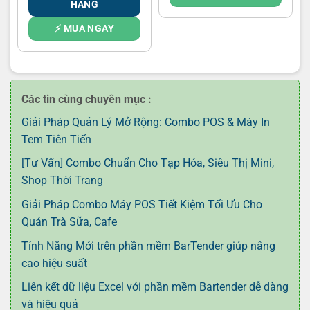
HÀNG
35.000.000₫.
⚡ MUA NGAY
Các tin cùng chuyên mục :
Giải Pháp Quản Lý Mở Rộng: Combo POS & Máy In
Tem Tiên Tiến
[Tư Vấn] Combo Chuẩn Cho Tạp Hóa, Siêu Thị Mini,
Shop Thời Trang
Giải Pháp Combo Máy POS Tiết Kiệm Tối Ưu Cho
Quán Trà Sữa, Cafe
Tính Năng Mới trên phần mềm BarTender giúp nâng
cao hiệu suất
Liên kết dữ liệu Excel với phần mềm Bartender dễ dàng
và hiệu quả