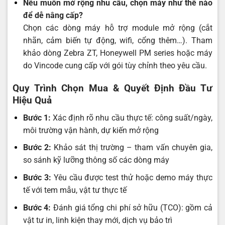
Nếu muốn mở rộng nhu cầu, chọn máy như thế nào
để dễ nâng cấp?
Chọn các dòng máy hỗ trợ module mở rộng (cắt
nhãn, cảm biến tự động, wifi, cổng thêm…). Tham
khảo dòng Zebra ZT, Honeywell PM series hoặc máy
do Vincode cung cấp với gói tùy chỉnh theo yêu cầu.
Quy Trình Chọn Mua & Quyết Định Đầu Tư
Hiệu Quả
Bước 1:
Xác định rõ nhu cầu thực tế: công suất/ngày,
môi trường vận hành, dự kiến mở rộng
Bước 2:
Khảo sát thị trường – tham vấn chuyên gia,
so sánh kỹ lưỡng thông số các dòng máy
Bước 3:
Yêu cầu được test thử hoặc demo máy thực
tế với tem mẫu, vật tư thực tế
Bước 4:
Đánh giá tổng chi phí sở hữu (TCO): gồm cả
vật tư in, linh kiện thay mới, dịch vụ bảo trì