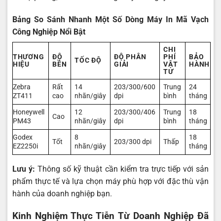
Bảng So Sánh Nhanh Một Số Dòng Máy In Mã Vạch
Công Nghiệp Nổi Bật
CHI
THƯƠNG
ĐỘ
ĐỘ PHÂN
PHÍ
BẢO
TỐC ĐỘ
HIỆU
BỀN
GIẢI
VẬT
HÀNH
TƯ
Zebra
Rất
14
203/300/600
Trung
24
ZT411
cao
nhãn/giây
dpi
bình
tháng
Honeywell
12
203/300/406
Trung
18
Cao
PM43
nhãn/giây
dpi
bình
tháng
Godex
8
18
Tốt
203/300 dpi
Thấp
EZ2250i
nhãn/giây
tháng
Lưu ý:
Thông số kỹ thuật cần kiểm tra trực tiếp với sản
phẩm thực tế và lựa chọn máy phù hợp với đặc thù vận
hành của doanh nghiệp bạn.
Kinh Nghiệm Thực Tiễn Từ Doanh Nghiệp Đã