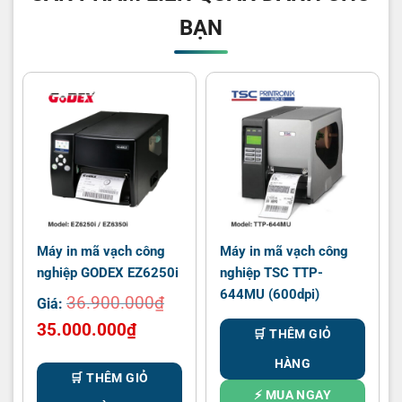
BẠN
Máy in mã vạch công
Máy in mã vạch công
nghiệp GODEX EZ6250i
nghiệp TSC TTP-
644MU (600dpi)
36.900.000
₫
Giá:
Giá
Giá
35.000.000
₫
🛒 THÊM GIỎ
gốc
hiện
HÀNG
là:
tại
🛒 THÊM GIỎ
36.900.000₫.
là:
⚡ MUA NGAY