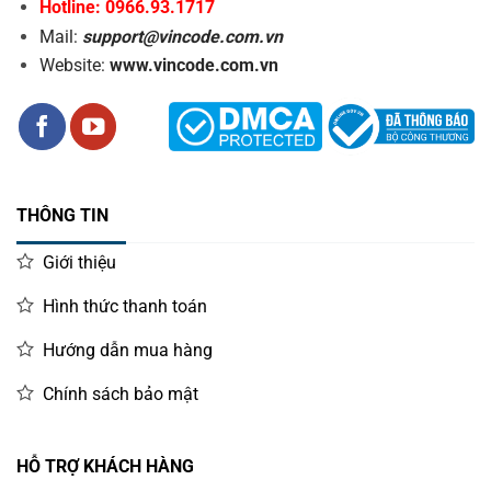
Hotline: 0966.93.1717
Mail:
support@vincode.com.vn
Website:
www.vincode.com.vn
THÔNG TIN
Giới thiệu
Hình thức thanh toán
Phụ kiện đi kèm của Xprinter XP-365B
Hướng dẫn mua hàng
Ưu điểm của máy in mã vạch Xprinter XP-365B
Chính sách bảo mật
(USB+LAN)
1. Thiết kế thời trang và công năng tuyệt vời
HỖ TRỢ KHÁCH HÀNG
Máy in Xprinter XP-365B có thiết kế hiện đại, nhỏ gọn với