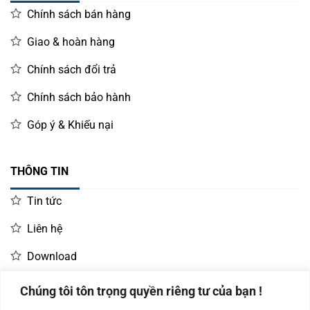
vỏ ngoài chắc chắn, màu sắc trang nhã, phù hợp với nhiều
Chính sách bán hàng
không gian làm việc khác nhau. Thiết kế này không chỉ
giúp tiết kiệm không gian mà còn mang lại vẻ đẹp chuyên
Giao & hoàn hàng
nghiệp cho nơi làm việc.
Chính sách đổi trả
Chính sách bảo hành
Góp ý & Khiếu nại
THÔNG TIN
Tin tức
Liên hệ
Download
Chúng tôi tôn trọng quyền riêng tư của bạn !
LIÊN HỆ MUA HÀNG