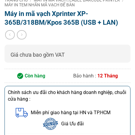
MÁY IN TEM NHÃN MÃ VẠCH ĐỂ BÀN
Max.print
76 mm
Máy in mã vạch Xprinter XP-
width
365B/318BM/Kpos 365B (USB + LAN)
Media
Media type
Thermal roll paper, thermal adhesive paper
Media width
20~82 mm
Media
Giá chưa bao gồm VAT
0.06 ~ 0.19 mm
thickness
Media roll
Max.82 mm
diameter
Còn hàng
Bảo hành :
12 Tháng
Supply method
Easy Paper Loading
Chính sách ưu đãi cho khách hàng doanh nghiệp, chuỗi
Performance Features
cửa hàng :
Ram
4 M
Miễn phí giao hàng tại HN và TP.HCM
Flash
4 M
Interfaces
USB + LAN
USB + LAN
Giá Ưu đãi
Print head