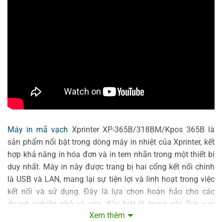
Máy in mã vạch
Xprinter XP-365B/318BM/Kpos 365B là
sản phẩm nổi bật trong dòng máy in nhiệt của Xprinter, kết
hợp khả năng in hóa đơn và in tem nhãn trong một thiết bị
duy nhất. Máy in này được trang bị hai cổng kết nối chính
là USB và LAN, mang lại sự tiện lợi và linh hoạt trong việc
kết nối và sử dụng. Đây là lựa chọn hoàn hảo cho các
doanh nghiệp nhỏ và vừa, đặc biệt là trong các lĩnh vực
Xem thêm
bán lẻ, logistics và dịch vụ.