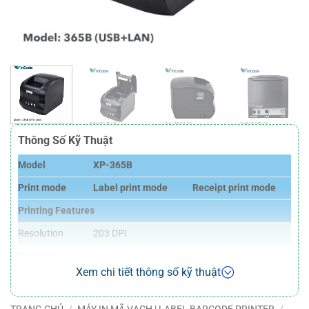
Thông Số Kỹ Thuật
Model
XP-365B
Print mode
Label print mode
Receipt print mode
Printing Features
Resolution
203 DPI
Printing
Direct Thermal
method
Xem chi tiết thông số kỹ thuật
Max.print
127 mm/s
220 mm/s
speed
TRANG CHỦ
/
MÁY IN MÃ VẠCH | LABEL BARCODE PRINTER
/