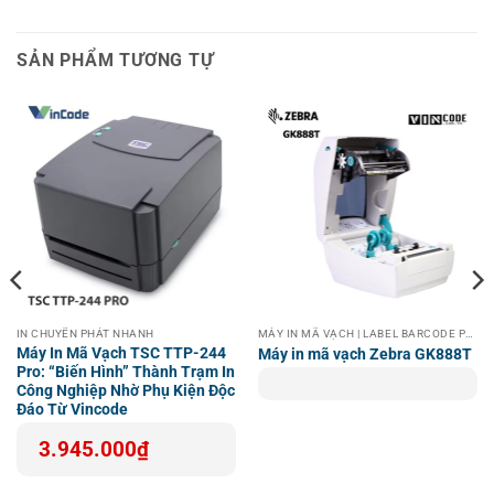
Máy in nhiệt 2 trong 1 là gì?
SẢN PHẨM TƯƠNG TỰ
Máy in nhiệt 2 trong 1 là thiết bị có khả năng in cả hóa đơn
và tem nhãn, sử dụng công nghệ in nhiệt trực tiếp. Thiết bị
này được thiết kế để chuyển đổi dễ dàng giữa hai chế độ
in, giúp người dùng tiết kiệm chi phí và không gian khi chỉ
cần sử dụng một máy in cho cả hai mục đích.
IN CHUYỂN PHÁT NHANH
MÁY IN MÃ VẠCH | LABEL BARCODE PRINTER
Máy In Mã Vạch TSC TTP-244
Máy in mã vạch Zebra GK888T
Pro: “Biến Hình” Thành Trạm In
Công Nghiệp Nhờ Phụ Kiện Độc
Đáo Từ Vincode
3.945.000
₫