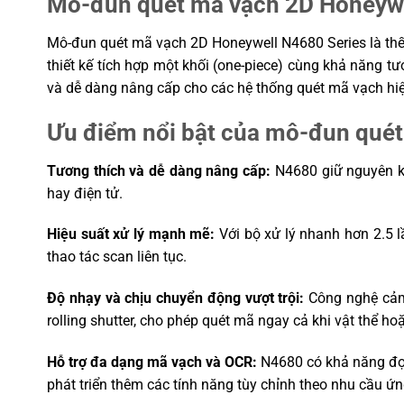
Mô-đun quét mã vạch 2D Honeywel
động
Độ ẩm: 5% đến 95% (không ngưng tụ)
Mô-đun quét mã vạch 2D Honeywell N4680 Series là thế h
Tiêu chuẩn chịu va
Chống va đập từ độ cao 1.5 mét xuốn
đập
thiết kế tích hợp một khối (one-piece) cùng khả năng tư
và dễ dàng nâng cấp cho các hệ thống quét mã vạch hiệ
Đọc được mã vạch trên màn hình thiết b
Chức năng nổi bật
ảnh nhanh, hỗ trợ đọc mã lỗi và mã m
Ưu điểm nổi bật của mô-đun qué
Thiết bị đầu cuối di động, máy POS, h
Ứng dụng tiêu biểu
động hóa, kiểm soát kho, máy bán hà
Tương thích và dễ dàng nâng cấp:
N4680 giữ nguyên kí
hay điện tử.
Hiệu suất xử lý mạnh mẽ:
Với bộ xử lý nhanh hơn 2.5 l
thao tác scan liên tục.
Độ nhạy và chịu chuyển động vượt trội:
Công nghệ cảm 
rolling shutter, cho phép quét mã ngay cả khi vật thể hoặ
Hỗ trợ đa dạng mã vạch và OCR:
N4680 có khả năng đọc
phát triển thêm các tính năng tùy chỉnh theo nhu cầu ứ