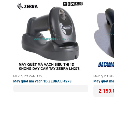
Để lựa chọn và tìm hiểu thêm về các thiết bị
Máy Quét M
thiết bị của Vincode. Đồng thời, kênh
Kênh Youtube Vin
vạch hiện đại, bao gồm cả mô-đun Honeywell N4680 Ser
Kết hợp ưu điểm vượt trội về hiệu suất, độ bền và tiện
xu hướng công nghệ quét mã không tiếp xúc, nâng cao n
MÁY QUÉT CẦM TAY
MÁY QUÉT K
Máy quét mã vạch 1D ZEBRA LI4278
Máy quét m
2.150.