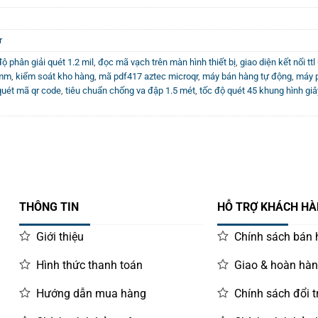
r
độ phân giải quét 1.2 mil
,
đọc mã vạch trên màn hình thiết bị
,
giao diện kết nối tt
 mm
,
kiểm soát kho hàng
,
mã pdf417 aztec microqr
,
máy bán hàng tự động
,
máy p
quét mã qr code
,
tiêu chuẩn chống va đập 1.5 mét
,
tốc độ quét 45 khung hình giâ
THÔNG TIN
HỖ TRỢ KHÁCH H
Giới thiệu
Chính sách bán
Hình thức thanh toán
Giao & hoàn hà
Hướng dẫn mua hàng
Chính sách đổi t