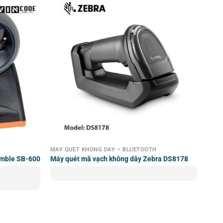
D
cao cấp, bạn có thể ghé thăm website chuyên cung cấp
ướng dẫn và giới thiệu thực tế về các dòng máy quét mã
 lựa chọn tối ưu giúp doanh nghiệp nhanh chóng tiếp cận
MÁY QUÉT KHÔNG DÂY – BLUETOOTH
ymble SB-600
Máy quét mã vạch không dây Zebra DS8178