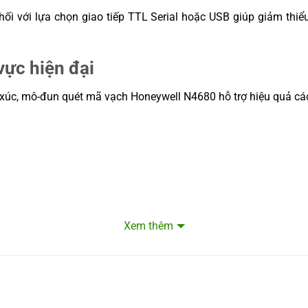
khối với lựa chọn giao tiếp TTL Serial hoặc USB giúp giảm thiể
.
vực hiện đại
 xúc, mô-đun quét mã vạch Honeywell N4680 hỗ trợ hiệu quả cá
Xem thêm
n động mạnh và tính năng nhận diện OCR, N4680 thích hợp sử 
un quét mã vạch Honeywell phù hợp