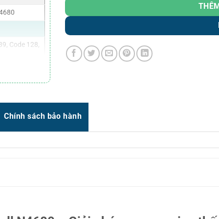
Zalo
0966.93.1717
THÊM
N4680
Zalo
0987.835.345
Zalo
0987.919.040
39, Code 128,
Thời gian:
Từ 8h-17h30 Thứ 2 đến Thứ 7
F417, Aztec,
Email : support@vincode.com.vn
Chính sách bảo hành
nh: 0 – 30 cm
mm