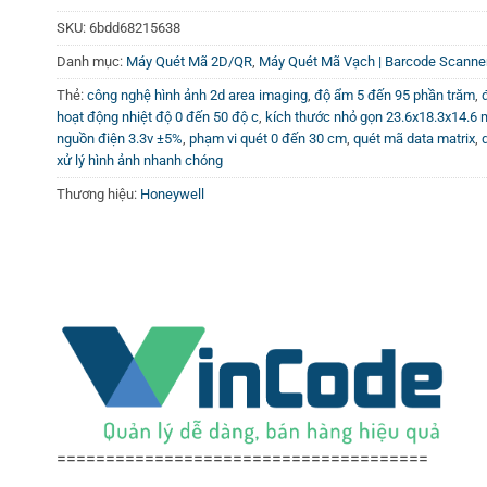
SKU:
6bdd68215638
Danh mục:
Máy Quét Mã 2D/QR
,
Máy Quét Mã Vạch | Barcode Scanne
Thẻ:
công nghệ hình ảnh 2d area imaging
,
độ ẩm 5 đến 95 phần trăm
,
hoạt động nhiệt độ 0 đến 50 độ c
,
kích thước nhỏ gọn 23.6x18.3x14.6
nguồn điện 3.3v ±5%
,
phạm vi quét 0 đến 30 cm
,
quét mã data matrix
,
xử lý hình ảnh nhanh chóng
Thương hiệu:
Honeywell
======================================