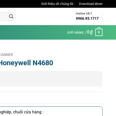
Giới thiệu về chúng tôi
Download driver
Hotline 24/7
0966.93.1717
0
₫
0
GIỎ HÀNG /
 SCANNER
Honeywell N4680
ghiệp, chuỗi cửa hàng :