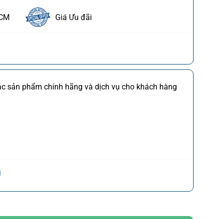
HCM
Giá Ưu đãi
ết
FDI
Chi tiết
các sản phẩm chính hãng và dịch vụ cho khách hàng
M
Chi tiết
*)
Chi tiết
(*)
Chi tiết
,CQ
)
Chi tiết
Trần Hưng Đạo, P. Cửa Nam, Q. Hoàn Kiếm, Tp. Hà
i
ng