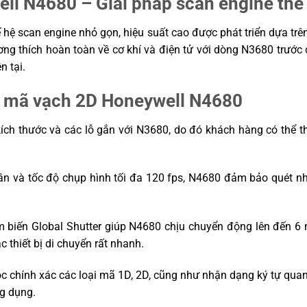
l N4680 – Giải pháp scan engine thế
ệ scan engine nhỏ gọn, hiệu suất cao được phát triển dựa trên 
g bề mặt cứng
ơng thích hoàn toàn về cơ khí và điện tử với dòng N3680 trước 
n tại.
ị, xử lý hình
ờ
t mã vạch 2D Honeywell N4680
ệ thống tự
ng tự động
ch thước và các lỗ gắn với N3680, do đó khách hàng có thể tha
ần và tốc độ chụp hình tối đa 120 fps, N4680 đảm bảo quét nh
biến Global Shutter giúp N4680 chịu chuyển động lên đến 6 m
c thiết bị di chuyển rất nhanh.
 chính xác các loại mã 1D, 2D, cũng như nhận dạng ký tự qua
ng dụng.