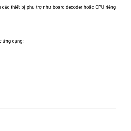
u các thiết bị phụ trợ như board decoder hoặc CPU riêng
c ứng dụng:
dụng trong nhiều thiết bị cầm tay hoặc các hệ thống cố