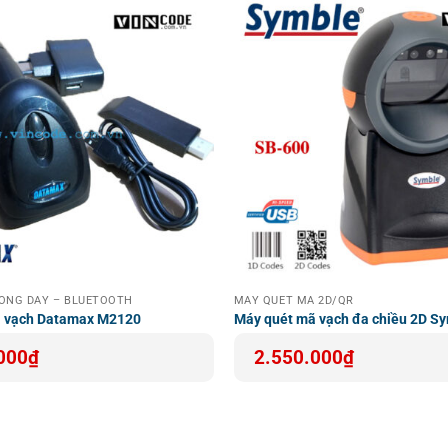
ã Vạch | Barcode Scanner
hoặc các mẫu
Máy quét mã vạch 2
code
là nguồn thông tin bổ ích giúp bạn tham khảo các video h
ies.
 lợi trong tích hợp, mô-đun quét mã vạch 2D Honeywell N4680 là
ăng suất và tính chính xác trong vận hành.
HÔNG DÂY – BLUETOOTH
MÁY QUÉT MÃ 2D/QR
ã vạch Datamax M2120
Máy quét mã vạch đa chiều 2D S
000
₫
2.550.000
₫