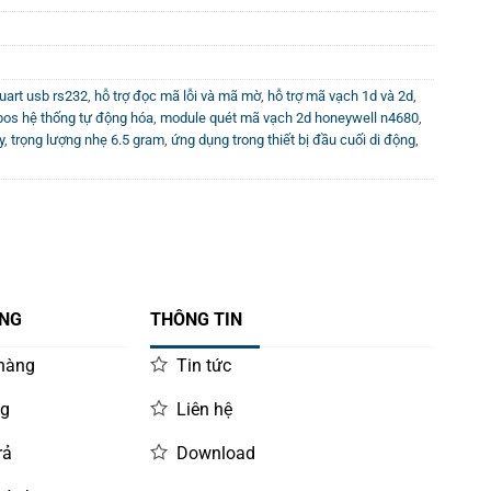
l uart usb rs232
,
hỗ trợ đọc mã lỗi và mã mờ
,
hỗ trợ mã vạch 1d và 2d
,
os hệ thống tự động hóa
,
module quét mã vạch 2d honeywell n4680
,
y
,
trọng lượng nhẹ 6.5 gram
,
ứng dụng trong thiết bị đầu cuối di động
,
ÀNG
THÔNG TIN
 hàng
Tin tức
ng
Liên hệ
rả
Download