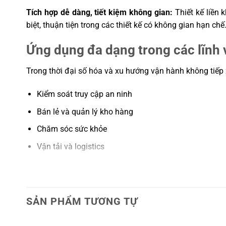
Tích hợp dễ dàng, tiết kiệm không gian:
Thiết kế liền 
biệt, thuận tiện trong các thiết kế có không gian hạn chế
Ứng dụng đa dạng trong các lĩnh 
Trong thời đại số hóa và xu hướng vận hành không tiếp
Kiểm soát truy cập an ninh
Bán lẻ và quản lý kho hàng
Chăm sóc sức khỏe
Vận tải và logistics
Nhà hàng – khách sạn
Nhờ khả năng đọc mã nhanh, chính xác, chịu được chuyể
định đòi hỏi xử lý dữ liệu mã vạch chuyên nghiệp.
SẢN PHẨM TƯƠNG TỰ
Tìm hiểu thêm và lựa chọn mô-đ