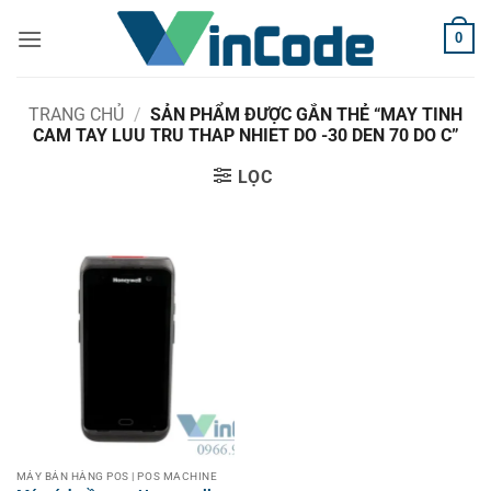
Bỏ
0
qua
nội
dung
TRANG CHỦ
/
SẢN PHẨM ĐƯỢC GẮN THẺ “MAY TINH
CAM TAY LUU TRU THAP NHIET DO -30 DEN 70 DO C”
LỌC
MÁY BÁN HÀNG POS | POS MACHINE