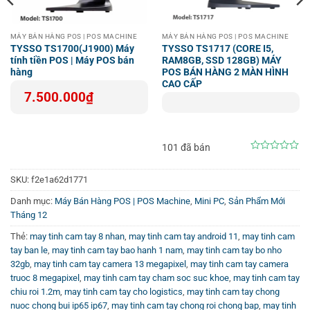
đã hết pin, giảm thiểu nguy cơ gián đoạn công việc và tổn
thất tài sản.
MÁY BÁN HÀNG POS | POS MACHINE
MÁY BÁN HÀNG POS | POS MACHINE
TYSSO TS1700(J1900) Máy
TYSSO TS1717 (CORE I5,
tính tiền POS | Máy POS bán
RAM8GB, SSD 128GB) MÁY
Tích hợp dễ dàng và tối ưu hóa vận hành doanh
hàng
POS BÁN HÀNG 2 MÀN HÌNH
nghiệp
CAO CẤP
7.500.000
₫
Honeywell CT40 XP dễ dàng tích hợp cùng các ứng dụng
của Honeywell cũng như các phần mềm quản lý thiết bị
(MDM), Push to Talk và VoIP bên thứ ba. Điều này giúp
101 đã bán
nâng cao năng suất làm việc, bảo vệ đầu tư và tạo sự
0
out
đồng bộ trong quy trình vận hành.
of
SKU:
f2e1a62d1771
5
Danh mục:
Máy Bán Hàng POS | POS Machine
,
Mini PC
,
Sản Phẩm Mới
Trong bối cảnh thương mại điện tử ngày càng phát triển
Tháng 12
mạnh mẽ, việc sử dụng máy tính cầm tay như CT40 XP sẽ
Thẻ:
may tinh cam tay 8 nhan
,
may tinh cam tay android 11
,
may tinh cam
giúp cho nhân viên di động và cửa hàng vận hành nhanh
tay ban le
,
may tinh cam tay bao hanh 1 nam
,
may tinh cam tay bo nho
chóng, chính xác hơn, đảm bảo trải nghiệm khách hàng
32gb
,
may tinh cam tay camera 13 megapixel
,
may tinh cam tay camera
liền mạch giữa kênh trực tuyến và ngoại tuyến.
truoc 8 megapixel
,
may tinh cam tay cham soc suc khoe
,
may tinh cam tay
chiu roi 1.2m
,
may tinh cam tay cho logistics
,
may tinh cam tay chong
Kết luận và liên kết tham khảo
nuoc chong bui ip65 ip67
,
may tinh cam tay chong roi chong bap
,
may tinh