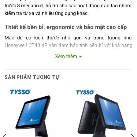
trước 8 megapixel, hỗ trợ cho các hoạt động đào tạo nhóm,
kiểm tra từ xa và nhiều ứng dụng khác.
Thiết kế bền bỉ, ergonomic và bảo mật cao cấp
Mặc dù có kích thước nhỏ gọn và trọng lượng nhẹ,
Honeywell CT40 XP vẫn đảm bảo tính bền bỉ với khả năng
chống rơi từ độ cao 1,8 mét cùng bộ ốp bảo vệ chống mài
Xem thêm
mòn. Thiết kế ergonomic giúp giảm thiểu mệt mỏi cho
người dùng khi sử dụng trong thời gian dài. Chức năng
warm swap
cho phép thay pin mà không cần tắt thiết bị,
SẢN PHẨM TƯƠNG TỰ
giúp duy trì hoạt động liên tục.
Về bảo mật, CT40 XP được vinh danh với chứng nhận STIG
(Security Technical Implementation Guide) từ Cơ quan Hệ
thống Thông tin Quốc phòng Hoa Kỳ (DISA), khẳng định
khả năng bảo vệ dữ liệu ưu việt suốt vòng đời thiết bị. Thiết
bị còn tích hợp beacon Bluetooth Low Energy (BLE) thứ hai
giúp phát hiện và định vị nhanh thiết bị bị mất ngay cả khi