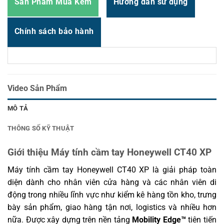
Môi trường hoạt
Phù hợp cho các ứng dụng chăm sóc sức
Sản Phẩm Mua Kèm
Hướng dẫn sử dụng
động tiêu chuẩn
khỏe và môi trường công nghiệp – logistics
Chính sách bảo hành
Video Sản Phẩm
MÔ TẢ
THÔNG SỐ KỸ THUẬT
Giới thiệu Máy tính cầm tay Honeywell CT40 XP
Máy tính cầm tay Honeywell CT40 XP là giải pháp toàn
diện dành cho nhân viên cửa hàng và các nhân viên di
động trong nhiều lĩnh vực như kiểm kê hàng tồn kho, trưng
bày sản phẩm, giao hàng tận nơi, logistics và nhiều hơn
nữa. Được xây dựng trên nền tảng
Mobility Edge™
tiên tiến