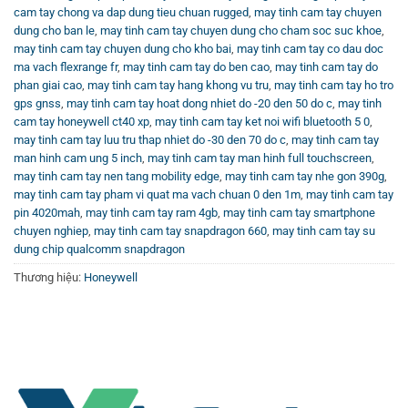
cam tay chong va dap dung tieu chuan rugged
,
may tinh cam tay chuyen
Máy tính cầm tay Honeywell CT40 XP là lựa chọn tối ưu
dung cho ban le
,
may tinh cam tay chuyen dung cho cham soc suc khoe
,
cho các doanh nghiệp muốn gia tăng hiệu quả quản lý
may tinh cam tay chuyen dung cho kho bai
,
may tinh cam tay co dau doc
ma vach flexrange fr
,
may tinh cam tay do ben cao
,
may tinh cam tay do
hàng hóa, bảo mật dữ liệu và tăng tính linh hoạt hoạt động
phan giai cao
,
may tinh cam tay hang khong vu tru
,
may tinh cam tay ho tro
trong môi trường kinh doanh hiện đại. Với công nghệ tiên
gps gnss
,
may tinh cam tay hoat dong nhiet do -20 den 50 do c
,
may tinh
tiến, thiết kế bền bỉ và khả năng nâng cấp phần mềm dài
cam tay honeywell ct40 xp
,
may tinh cam tay ket noi wifi bluetooth 5 0
,
hạn, CT40 XP chính là thiết bị công nghệ không thể thiếu
may tinh cam tay luu tru thap nhiet do -30 den 70 do c
,
may tinh cam tay
man hinh cam ung 5 inch
,
may tinh cam tay man hinh full touchscreen
,
cho doanh nghiệp bạn.
may tinh cam tay nen tang mobility edge
,
may tinh cam tay nhe gon 390g
,
may tinh cam tay pham vi quat ma vach chuan 0 den 1m
,
may tinh cam tay
Bạn có thể tìm hiểu thêm các giải pháp
Máy Bán Hàng
pin 4020mah
,
may tinh cam tay ram 4gb
,
may tinh cam tay smartphone
POS
để hoàn thiện hệ thống quản lý bán hàng của mình.
chuyen nghiep
,
may tinh cam tay snapdragon 660
,
may tinh cam tay su
Đừng quên theo dõi các video hướng dẫn chi tiết và cập
dung chip qualcomm snapdragon
nhật công nghệ mới trên
Kênh Youtube Vincode
nhé.
Thương hiệu:
Honeywell