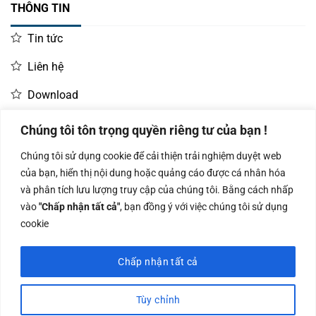
THÔNG TIN
Tin tức
Liên hệ
Download
Chúng tôi tôn trọng quyền riêng tư của bạn !
LIÊN HỆ MUA HÀNG
Chúng tôi sử dụng cookie để cải thiện trải nghiệm duyệt web
Kinh doanh:
KD Dự Án: 0987
Kế Toán:
của bạn, hiển thị nội dung hoặc quảng cáo được cá nhân hóa
0966.93.1717
835 345
0987.919.040
và phân tích lưu lượng truy cập của chúng tôi. Bằng cách nhấp
vào
"Chấp nhận tất cả"
, bạn đồng ý với việc chúng tôi sử dụng
cookie
Chấp nhận tất cả
Công ty TNHH Nam Bình Xương - Số ĐKKD: 0108783483 cấp ngày
14/06/2019 bởi Sở Kế Hoạch và Đầu Tư Tp. Hà Nội
Tùy chỉnh