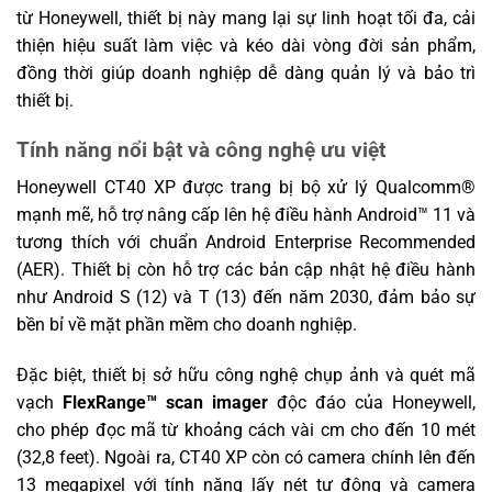
từ Honeywell, thiết bị này mang lại sự linh hoạt tối đa, cải
thiện hiệu suất làm việc và kéo dài vòng đời sản phẩm,
đồng thời giúp doanh nghiệp dễ dàng quản lý và bảo trì
thiết bị.
Tính năng nổi bật và công nghệ ưu việt
Honeywell CT40 XP được trang bị bộ xử lý Qualcomm®
mạnh mẽ, hỗ trợ nâng cấp lên hệ điều hành Android™ 11 và
tương thích với chuẩn Android Enterprise Recommended
(AER). Thiết bị còn hỗ trợ các bản cập nhật hệ điều hành
như Android S (12) và T (13) đến năm 2030, đảm bảo sự
bền bỉ về mặt phần mềm cho doanh nghiệp.
Đặc biệt, thiết bị sở hữu công nghệ chụp ảnh và quét mã
vạch
FlexRange™ scan imager
độc đáo của Honeywell,
cho phép đọc mã từ khoảng cách vài cm cho đến 10 mét
(32,8 feet). Ngoài ra, CT40 XP còn có camera chính lên đến
13 megapixel với tính năng lấy nét tự động và camera