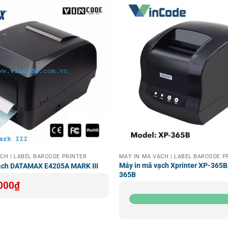
ẠCH | LABEL BARCODE PRINTER
MÁY IN MÃ VẠCH | LABEL BARCODE 
Máy in mã vạch Xprinter XP-36
ạch DATAMAX E4205A MARK III
365B
000
₫