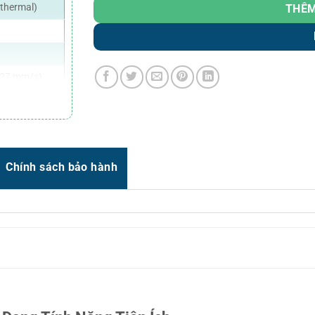
Zalo
0966.93.1717
t thermal)
THÊM
Zalo
0987.835.345
Zalo
0987.919.040
 127 mm/s)
Thời gian:
Từ 8h-17h30 Thứ 2 đến Thứ 7
Email : support@vincode.com.vn
l sensitive
witch)
Chính sách bảo hành
ectric sensor)
 4MB
M)
c; có thể tải
AM
E39, CODE93,
EAN8, EAN8+2,