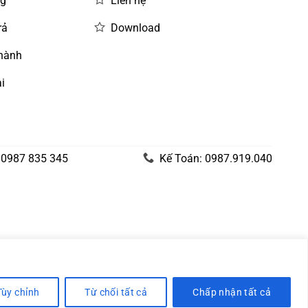
ng
Liên hệ
rả
Download
 hành
i
 0987 835 345
Kế Toán: 0987.919.040
Tùy chỉnh
Từ chối tất cả
Chấp nhận tất cả
Visa
PayPal
Stripe
MasterCard
Cash