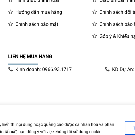
Hình thức thanh toán
Giao & hoàn hà
Hướng dẫn mua hàng
Chính sách đổi t
Chính sách bảo mật
Chính sách bảo
Góp ý & Khiếu nạ
LIÊN HỆ MUA HÀNG
Kinh doanh: 0966.93.1717
KD Dự Án:
y 14/06/2019 bởi Sở Kế Hoạch và Đầu Tư Tp. Hà Nội
n, hiển thị nội dung hoặc quảng cáo được cá nhân hóa và phân
n tất cả"
, bạn đồng ý với việc chúng tôi sử dụng cookie