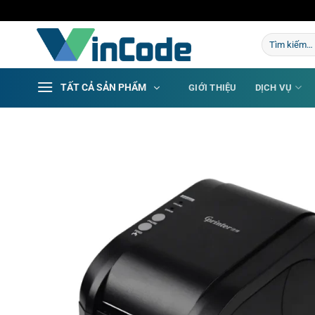
Bỏ
qua
Tìm
nội
kiếm:
dung
TẤT CẢ SẢN PHẨM
GIỚI THIỆU
DỊCH VỤ