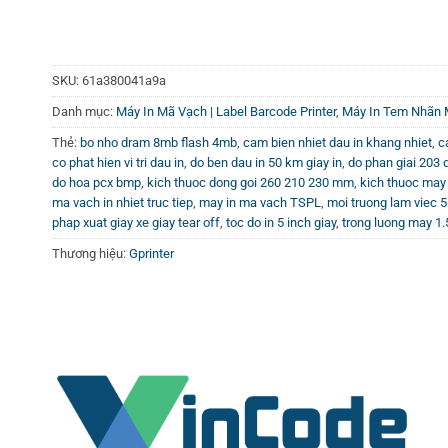
SKU:
61a380041a9a
Danh mục:
Máy In Mã Vạch | Label Barcode Printer
,
Máy In Tem Nhãn M
Thẻ:
bo nho dram 8mb flash 4mb
,
cam bien nhiet dau in khang nhiet
,
c
co phat hien vi tri dau in
,
do ben dau in 50 km giay in
,
do phan giai 203 
do hoa pcx bmp
,
kich thuoc dong goi 260 210 230 mm
,
kich thuoc may
ma vach in nhiet truc tiep
,
may in ma vach TSPL
,
moi truong lam viec 
phap xuat giay xe giay tear off
,
toc do in 5 inch giay
,
trong luong may 1.
Thương hiệu:
Gprinter