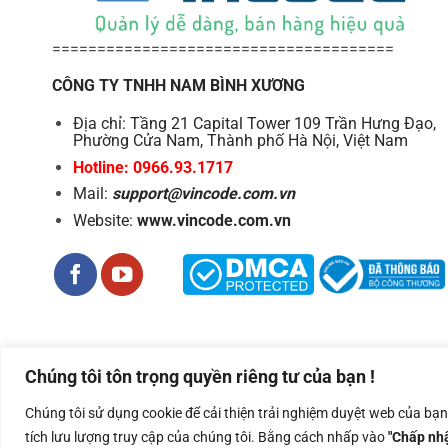
======================================
CÔNG TY TNHH NAM BÌNH XƯƠNG
Địa chỉ: Tầng 21 Capital Tower 109 Trần Hưng Đạo,
Phường Cửa Nam, Thành phố Hà Nội, Việt Nam
Hotline: 0966.93.1717
Mail:
support@vincode.com.vn
Website:
www.vincode.com.vn
Chúng tôi tôn trọng quyền riêng tư của bạn !
Công ty TNHH Nam Bình Xương - Số ĐKKD: 0108783483 cấp ngà
Chúng tôi sử dụng cookie để cải thiện trải nghiệm duyệt web của bạ
Copyright 2026 ©
Nam Binh Xuong
tích lưu lượng truy cập của chúng tôi. Bằng cách nhấp vào
"Chấp nhậ