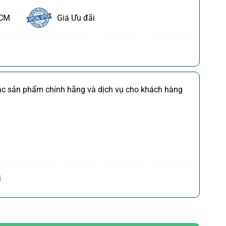
HCM
Giá Ưu đãi
ết
FDI
Chi tiết
các sản phẩm chính hãng và dịch vụ cho khách hàng
M
Chi tiết
*)
Chi tiết
(*)
Chi tiết
,CQ
)
Chi tiết
Trần Hưng Đạo, P. Cửa Nam, Q. Hoàn Kiếm, Tp. Hà
i