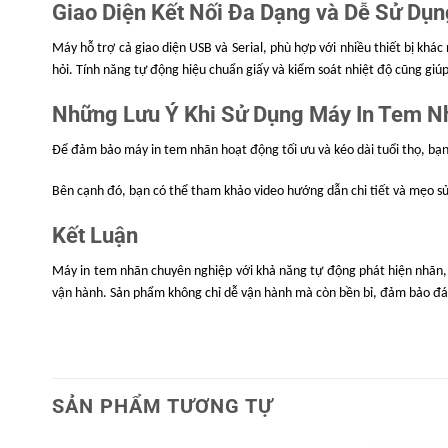
93%
Giao Diện Kết Nối Đa Dạng và Dễ Sử Dụn
Trọng lượng máy
1.55 kg
Máy hỗ trợ cả giao diện USB và Serial, phù hợp với nhiều thiết bị khá
hỏi. Tính năng tự động hiệu chuẩn giấy và kiểm soát nhiệt độ cũng giúp 
Kích thước máy
220 × 147.2 × 139 mm (Dài 
Kích thước đóng gói
260 × 210 × 230
Những Lưu Ý Khi Sử Dụng Máy In Tem N
Độ bền đầu in
Tương đương 50 km g
Để đảm bảo máy in tem nhãn hoạt động tối ưu và kéo dài tuổi thọ, bạ
Chứng nhận
CE, FCC, CCC, RoHS
Bên cạnh đó, bạn có thể tham khảo video hướng dẫn chi tiết và mẹo 
Kết Luận
Máy in tem nhãn chuyên nghiệp với khả năng tự động phát hiện nhãn, 
vận hành. Sản phẩm không chỉ dễ vận hành mà còn bền bỉ, đảm bảo đá
SẢN PHẨM TƯƠNG TỰ