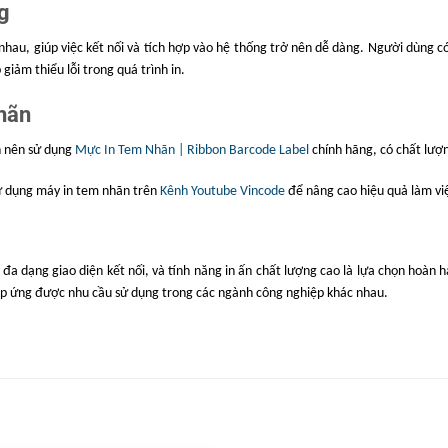
g
c nhau, giúp việc kết nối và tích hợp vào hệ thống trở nên dễ dàng. Người dùng
giảm thiểu lỗi trong quá trình in.
× Rộng × Cao)
 mm
hãn
iấy in
n nên sử dụng
Mực In Tem Nhãn | Ribbon Barcode Label
chính hãng, có chất lượn
, SRRC
sử dụng máy in tem nhãn trên
Kênh Youtube Vincode
để nâng cao hiệu quả làm việ
đa dạng giao diện kết nối, và tính năng in ấn chất lượng cao là lựa chọn hoàn
p ứng được nhu cầu sử dụng trong các ngành công nghiệp khác nhau.