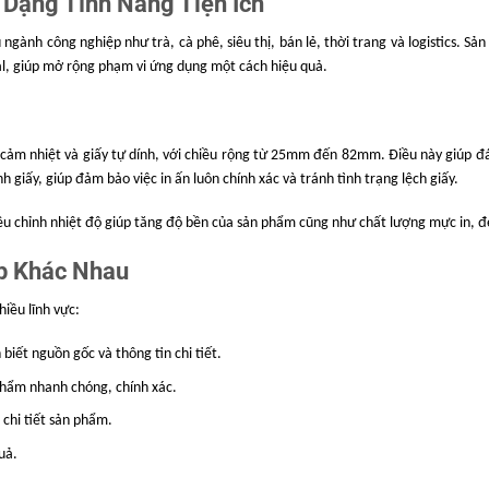
Dạng Tính Năng Tiện Ích
+2, UPCA+5,
 MSI, MSIC,
 ngành công nghiệp như trà, cà phê, siêu thị, bán lẻ, thời trang và logistics. S
, QRCODE
al, giúp mở rộng phạm vi ứng dụng một cách hiệu quả.
NT 0 đến FONT
°, 90°, 180°,
y cảm nhiệt và giấy tự dính, với chiều rộng từ 25mm đến 82mm. Điều này giúp đ
giấy, giúp đảm bảo việc in ấn luôn chính xác và tránh tình trạng lệch giấy.
cal tự dính
ều chỉnh nhiệt độ giúp tăng độ bền của sản phẩm cũng như chất lượng mực in, đem
p Khác Nhau
iều lĩnh vực:
f)
iết nguồn gốc và thông tin chi tiết.
phẩm nhanh chóng, chính xác.
ương đối 20 ~
 chi tiết sản phẩm.
uả.
tương đối 20 ~