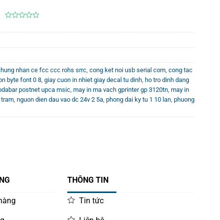
0
out
of
5
hung nhan ce fcc ccc rohs srrc
,
cong ket noi usb serial com
,
cong tac
on byte font 0 8
,
giay cuon in nhiet giay decal tu dinh
,
ho tro dinh dang
odabar postnet upca msic
,
may in ma vach gprinter gp 3120tn
,
may in
 tram
,
nguon dien dau vao dc 24v 2 5a
,
phong dai ky tu 1 10 lan
,
phuong
ÀNG
THÔNG TIN
 hàng
Tin tức