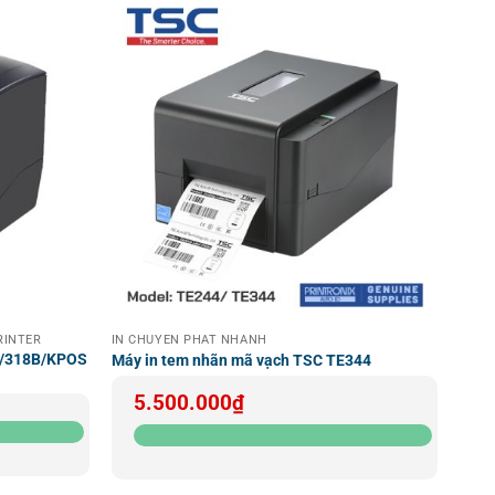
PRINTER
IN CHUYỂN PHÁT NHANH
5B/318B/KPOS
Máy in tem nhãn mã vạch TSC TE344
5.500.000
₫