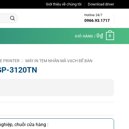
Giới thiệu về chúng tôi
Download driver
Hotline 24/7
0966.93.1717
0
₫
0
GIỎ HÀNG /
DE PRINTER
/
MÁY IN TEM NHÃN MÃ VẠCH ĐỂ BÀN
 GP-3120TN
ghiệp, chuỗi cửa hàng :