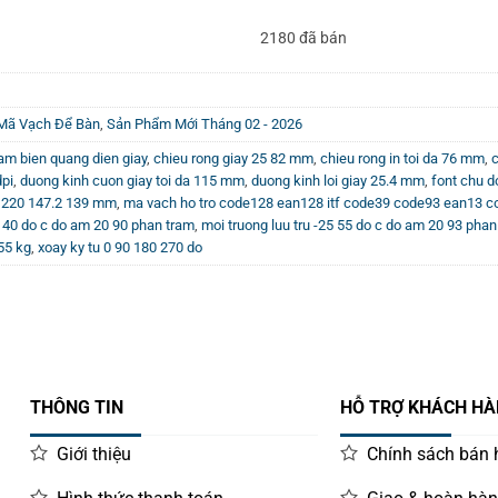
2180 đã bán
ã Vạch Để Bàn
,
Sản Phẩm Mới Tháng 02 - 2026
am bien quang dien giay
,
chieu rong giay 25 82 mm
,
chieu rong in toi da 76 mm
,
c
dpi
,
duong kinh cuon giay toi da 115 mm
,
duong kinh loi giay 25.4 mm
,
font chu d
 220 147.2 139 mm
,
ma vach ho tro code128 ean128 itf code39 code93 ean13 c
5 40 do c do am 20 90 phan tram
,
moi truong luu tru -25 55 do c do am 20 93 phan
55 kg
,
xoay ky tu 0 90 180 270 do
THÔNG TIN
HỖ TRỢ KHÁCH H
Giới thiệu
Chính sách bán