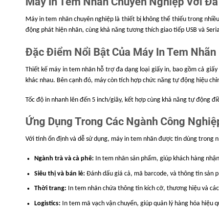
Máy In Tem Nhãn Chuyên Nghiệp Với Đa 
Mã vạch hỗ trợ
CODABAR, POSTNET, UPCA
UPCE+2, UPC-E+5, CPOST,
Máy in tem nhãn chuyên nghiệp là thiết bị không thể thiếu trong nhiều
PLESSEY, ITF14, EAN14
động phát hiện nhãn, cùng khả năng tương thích giao tiếp USB và Seri
Fonts đơn byte phổ biến: FO
Bộ ký tự
Đặc Điểm Nổi Bật Của Máy In Tem Nhãn
8
Phóng đại 1 ~ 10 lần, xoay 0
Thiết kế máy in tem nhãn hỗ trợ đa dạng loại giấy in, bao gồm cả giấ
Phóng đại kí tự & xoay
270°
khác nhau. Bên cạnh đó, máy còn tích hợp chức năng tự động hiệu chỉnh 
Loại giấy sử dụng
Giấy cuộn in nhiệt, giấy de
Tốc độ in nhanh lên đến 5 inch/giây, kết hợp cùng khả năng tự động đi
Chiều rộng giấy (có lớp đế)
25 – 82 mm
Ứng Dụng Trong Các Ngành Công Nghiệ
Đường kính lõi giấy
25.4 mm
Đường kính cuộn giấy tối đa
115 mm
Với tính ổn định và dễ sử dụng, máy in tem nhãn được tin dùng trong nh
Phương pháp xuất giấy
Xé giấy (Tear-of
Ngành trà và cà phê:
In tem nhãn sản phẩm, giúp khách hàng nhận b
Nguồn điện đầu vào
DC 24V 2.5A
Siêu thị và bán lẻ:
Đánh dấu giá cả, mã barcode, và thông tin sản 
Nhiệt độ 5 ~ 40°C, Độ ẩm t
Thời trang:
In tem nhãn chứa thông tin kích cỡ, thương hiệu và các
Môi trường làm việc
90%
Logistics:
In tem mã vạch vận chuyển, giúp quản lý hàng hóa hiệu q
Nhiệt độ -25 ~ 55°C, Độ ẩm 
Môi trường lưu trữ