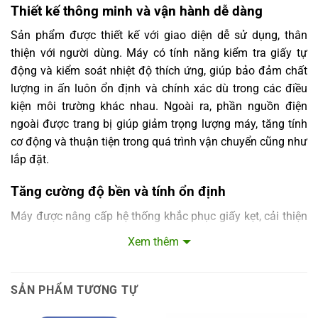
Thiết kế thông minh và vận hành dễ dàng
Sản phẩm được thiết kế với giao diện dễ sử dụng, thân
thiện với người dùng. Máy có tính năng kiểm tra giấy tự
động và kiểm soát nhiệt độ thích ứng, giúp bảo đảm chất
lượng in ấn luôn ổn định và chính xác dù trong các điều
kiện môi trường khác nhau. Ngoài ra, phần nguồn điện
ngoài được trang bị giúp giảm trọng lượng máy, tăng tính
cơ động và thuận tiện trong quá trình vận chuyển cũng như
lắp đặt.
Tăng cường độ bền và tính ổn định
Máy được nâng cấp hệ thống khắc phục giấy kẹt, cải thiện
đáng kể độ ổn định trong quá trình in, giảm thiểu thời gian
Xem thêm
gián đoạn và tăng hiệu suất công việc. Vị trí lỗ chèn giấy
được tối ưu hóa giúp người dùng thao tác thay giấy nhanh
chóng và chính xác hơn, hạn chế sai sót và tiết kiệm thời
SẢN PHẨM TƯƠNG TỰ
gian vận hành.