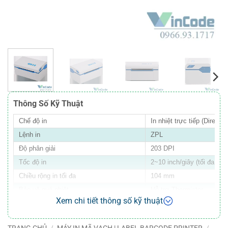
Thông Số Kỹ Thuật
Chế độ in
In nhiệt trực tiếp (Direct t
Lệnh in
ZPL
Độ phân giải
203 DPI
Tốc độ in
2~10 inch/giây (tối đa 25
Chiều rộng in tối đa
104 mm
Bảo vệ quá nhiệt
Hỗ trợ Thermistor
Xem chi tiết thông số kỹ thuật
Phát hiện loại phương tiện (Media
Cảm biến phản xạ (Reflec
detection)
(Thru Beam sensors)
Phát hiện vạch đen (Black mark
TRANG CHỦ
/
MÁY IN MÃ VẠCH | LABEL BARCODE PRINTER
/