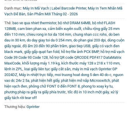
Danh mục:
Máy In Mã Vạch | Label Barcode Printer
,
Máy In Tem Nhãn Mã
Vạch Để Bàn
,
Sản Phẩm Mới Tháng 02 - 2026
Thẻ:
bao ve qua nhiet thermistor
,
bộ nhớ DRAM 64MB
,
bộ nhớ FLASH
128MB
,
cam bien phan xa
,
cảm biến xuyên suốt
,
chiều rộng giấy 25 mm
đến 110 mm
,
chieu rong in toi da 104 mm
,
chung nhan ccc rohs
,
do ben
dau in 30 km
,
do day giay toi da 0 254 mm
,
do phan giai 203 dpi
,
dùng cuộn
giấy ngoài
,
độ ẩm 20 đến 90 phần trăm
,
giao tiep USB
,
giấy có vạch đen
black mark
,
giấy gấp quạt fan fold
,
hỗ trợ file ảnh PCX BMP
,
hỗ trợ mã vạch
Code 39 Code 93 Code 128
,
hỗ trợ QR code QRCODE PDF417 DataMatrix
MaxiCode
,
khối lượng máy 1.19 kg
,
kích thước máy 128 x 218 x 110 mm
,
lệnh in ZPL
,
loại giấy liên tục giấy cắt sẵn
,
máy in mã vạch Gprinter GP
2024DZ
,
Máy in nhiệt trực tiếp
,
moi truong hoat dong 5 den 40 do c
,
nguon
vao dc 24v 2 5a
,
phát hiện hết giấy
,
phát hiện mở nắp Microswitch
,
phát
hiện vạch đen
,
phông chữ FONT 0 đến FONT 8
,
phong to xoay ky tu
,
phương pháp ra giấy ra giấy phía trước
,
tốc độ in 10 inch một giây
,
xử lý
giấy tách rời tear off
Thương hiệu:
Gprinter