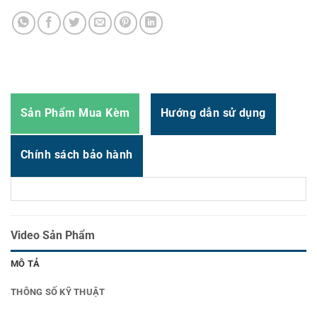
Thời gian:
Từ 8h-17h30 Thứ 2 đến Thứ 7
Email : support@vincode.com.vn
Sản Phẩm Mua Kèm
Hướng dẫn sử dụng
Chính sách bảo hành
Video Sản Phẩm
MÔ TẢ
THÔNG SỐ KỸ THUẬT