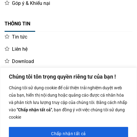
Góp ý & Khiếu nại
THÔNG TIN
Tin tức
Liên hệ
Download
Chúng tôi tôn trọng quyền riêng tư của bạn !
LIÊN HỆ MUA HÀNG
Chúng tôi sử dụng cookie để cải thiện trải nghiệm duyệt web
Kinh doanh:
KD Dự Án: 0987
Kế Toán:
của bạn, hiển thị nội dung hoặc quảng cáo được cá nhân hóa
0966.93.1717
835 345
0987.919.040
và phân tích lưu lượng truy cập của chúng tôi. Bằng cách nhấp
vào
"Chấp nhận tất cả"
, bạn đồng ý với việc chúng tôi sử dụng
cookie
Chấp nhận tất cả