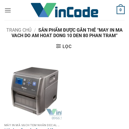
Bỏ
0
qua
nội
dung
TRANG CHỦ
/
SẢN PHẨM ĐƯỢC GẮN THẺ “MAY IN MA
VACH DO AM HOAT DONG 10 DEN 80 PHAN TRAM”
LỌC
MÁY IN MÃ VẠCH TEM NHÃN DECAL CÔNG NGHIỆP