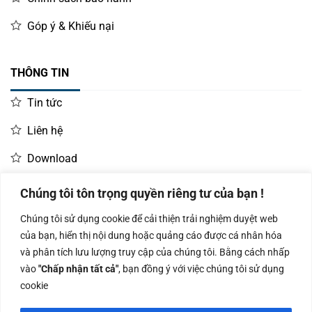
Góp ý & Khiếu nại
THÔNG TIN
Tin tức
Liên hệ
Download
Chúng tôi tôn trọng quyền riêng tư của bạn !
LIÊN HỆ MUA HÀNG
Chúng tôi sử dụng cookie để cải thiện trải nghiệm duyệt web
Kinh doanh:
KD Dự Án: 0987
Kế Toán:
của bạn, hiển thị nội dung hoặc quảng cáo được cá nhân hóa
0966.93.1717
835 345
0987.919.040
và phân tích lưu lượng truy cập của chúng tôi. Bằng cách nhấp
vào
"Chấp nhận tất cả"
, bạn đồng ý với việc chúng tôi sử dụng
cookie