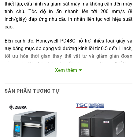
thiết lập, cấu hình và giám sát máy mà không cần đến máy
tính chủ. Tốc độ in ấn nhanh lên tới 200 mm/s (8
inch/giây) đáp ứng nhu cầu in nhãn liên tục với hiệu suất
cao.
Bên cạnh đó, Honeywell PD43C hỗ trợ nhiều loại giấy và
ruy băng mực đa dạng với đường kính lõi từ 0.5 đến 1 inch,
tối ưu hóa thời gian thay thế vật tư và giảm gián đoạn
công việc. Các bộ phận như đầu in và con lăn có thể thay
Xem thêm
thế nhanh chóng mà không cần dụng cụ, tiết kiệm thời gian
bảo trì và nâng cao độ sẵn sàng của máy.
SẢN PHẨM TƯƠNG TỰ
Tính năng thông minh và tiện ích vượt trội
Honeywell PD43C được trang bị công nghệ Smart Printing
tiên tiến cho phép chạy trực tiếp các ứng dụng và công cụ
trên máy mà không cần kết nối với máy tính. Điều này giúp
các doanh nghiệp linh hoạt hơn trong quản lý quy trình in
ấn và giảm thiểu chi phí vận hành. Ngoài ra, máy tương