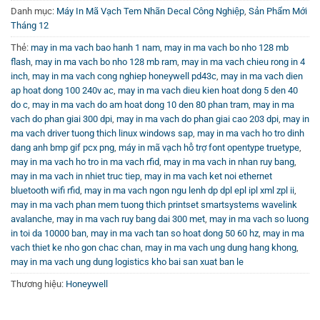
–
Smart Printing:
Hỗ trợ chạy ứng dụng trực tiếp trên máy,
Danh mục:
Máy In Mã Vạch Tem Nhãn Decal Công Nghiệp
,
Sản Phẩm Mới
Tháng 12
giới hạn sự phụ thuộc vào PC.
–
Tính linh hoạt trong sử dụng:
Tương thích với nhiều loại
Thẻ:
may in ma vach bao hanh 1 nam
,
may in ma vach bo nho 128 mb
flash
,
may in ma vach bo nho 128 mb ram
,
may in ma vach chieu rong in 4
vật tư in, dễ dàng thay thế bộ phận mà không cần dụng cụ.
inch
,
may in ma vach cong nghiep honeywell pd43c
,
may in ma vach dien
–
Tốc độ in nhanh:
Đáp ứng nhu cầu in liên tục trong môi
ap hoat dong 100 240v ac
,
may in ma vach dieu kien hoat dong 5 den 40
trường làm việc năng động.
do c
,
may in ma vach do am hoat dong 10 den 80 phan tram
,
may in ma
vach do phan giai 300 dpi
,
may in ma vach do phan giai cao 203 dpi
,
may in
Với tất cả những ưu điểm trên, Honeywell PD43C xứng
ma vach driver tuong thich linux windows sap
,
may in ma vach ho tro dinh
dang anh bmp gif pcx png
,
máy in mã vạch hỗ trợ font opentype truetype
,
đáng là lựa chọn hàng đầu cho những doanh nghiệp đang
may in ma vach ho tro in ma vach rfid
,
may in ma vach in nhan ruy bang
,
tìm kiếm giải pháp in mã vạch công nghiệp tối ưu, bền bỉ
may in ma vach in nhiet truc tiep
,
may in ma vach ket noi ethernet
và hiệu quả.
bluetooth wifi rfid
,
may in ma vach ngon ngu lenh dp dpl epl ipl xml zpl ii
,
may in ma vach phan mem tuong thich printset smartsystems wavelink
Để biết thêm chi tiết về các dòng
Máy In Mã Vạch Công
avalanche
,
may in ma vach ruy bang dai 300 met
,
may in ma vach so luong
in toi da 10000 ban
,
may in ma vach tan so hoat dong 50 60 hz
,
may in ma
Nghiệp
và xem những video hướng dẫn sử dụng, đừng
vach thiet ke nho gon chac chan
,
may in ma vach ung dung hang khong
,
quên theo dõi
Kênh Youtube Vincode
để cập nhật thông tin
may in ma vach ung dung logistics kho bai san xuat ban le
mới nhất.
Thương hiệu:
Honeywell