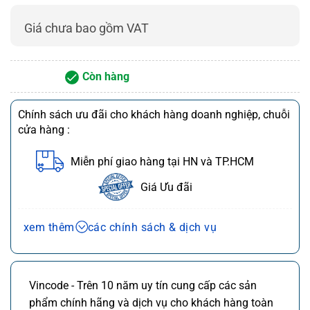
Độ phân
203 dpi / 300 dpi / 600 dpi
giải in
Giá chưa bao gồm VAT
Tốc độ
50 – 350 mm/s (2 – 14 ips)
in
Chiều
Còn hàng
rộng in
4 inch
tối đa
Chính sách ưu đãi cho khách hàng doanh nghiệp, chuỗi
Loại mã
Tất cả mã vạch 1D và 2D phổ biến (Code 128, Code
cửa hàng :
vạch hỗ
39, EAN-13, QR code, Data Matrix, GS1-128,…)
trợ
Miễn phí giao hàng tại HN và TP.HCM
Công
nghệ
Giá Ưu đãi
nhận
Công nghệ xác minh mã vạch tích hợp, tiêu chuẩn
dạng và
kiểm tra ISO 15415/15416
kiểm tra
Chính sách bán hàng và dịch vụ
xem thêm
các chính sách & dịch vụ
nhãn
Ưu đãi chuỗi cửa hàng, siêu thị
Chi tiết
Chiều
Ưu đãi khách hàng doanh nghiệp cả FDI
Chi tiết
rộng
108 mm (4.25 inch)
quét
Vincode - Trên 10 năm uy tín cung cấp các sản
Miễn phí giao hàng 10km tại HN,HCM
Chi tiết
Verifier
phẩm chính hãng và dịch vụ cho khách hàng toàn