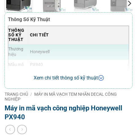
Thông Số Kỹ Thuật
THÔNG
SỐ KỸ
CHI TIẾT
THUẬT
Thương
Honeywell
hiệu
Mẫu mã
PX940
Kích
Xem chi tiết thông số kỹ thuật
thước
tổng thể
50.6 x 39.87 x 26.1 cm (19.92 x 15.70 x 10.28 inch)
(D x R x
TRANG CHỦ
/
MÁY IN MÃ VẠCH TEM NHÃN DECAL CÔNG
C)
NGHIỆP
Máy in mã vạch công nghiệp Honeywell
Trọng
PX940: 23 kg (50.71 lbs) | PX940 kèm Verifier: 23.5
lượng
kg (51.81 lbs)
PX940
Công
In nhiệt trực tiếp (Direct Thermal), In chuyển nhiệt
nghệ in
(Thermal Transfer)