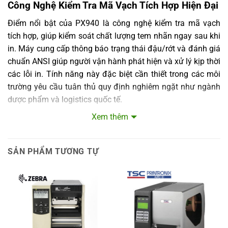
Công Nghệ Kiểm Tra Mã Vạch Tích Hợp Hiện Đại
động
Điểm nổi bật của PX940 là công nghệ kiểm tra mã vạch
Nhiệt độ
bảo
-20°C đến +70°C (-4°F đến +152°F)
tích hợp, giúp kiểm soát chất lượng tem nhãn ngay sau khi
quản
in. Máy cung cấp thông báo trạng thái đậu/rớt và đánh giá
Độ ẩm
chuẩn ANSI giúp người vận hành phát hiện và xử lý kịp thời
bảo
20% – 85% (không ngưng tụ)
các lỗi in. Tính năng này đặc biệt cần thiết trong các môi
quản
trường yêu cầu tuân thủ quy định nghiêm ngặt như ngành
Công nghệ Edge Intelligence cho phân tích dự đoán;
dược phẩm và logistics quốc tế.
Tự động kiểm tra và xác minh nhãn lỗi bằng công
Đặc tính
nghệ tích hợp; Độ chính xác in đăng ký +/- 0.2 mm;
Xem thêm
nổi bật
Thiết Kế Thân Thiện, Dễ Dàng Vận Hành và Bảo
Hỗ trợ in ấn trên mạng (Honeywell Printer Edge
Network)
Trì
Ứng
SẢN PHẨM TƯƠNG TỰ
Honeywell PX940 được trang bị màn hình cảm ứng màu
Công nghiệp ô tô, kho vận, y tế, sản xuất và quản lý
dụng
chuỗi cung ứng
trực quan và cơ chế nạp giấy bên hông nhanh chóng, giúp
tiêu biểu
người dùng dễ dàng thao tác và thay vật liệu in. Tích hợp
Đường
công nghệ in thông minh cho phép cấu hình và in ấn trực
kính
cuộn vật
213 mm (8.38 inch)
tiếp mà không cần kết nối máy chủ, tiết kiệm thời gian và
liệu tối
tăng hiệu quả công việc. Bên cạnh đó, chi tiết cơ khí bằng
đa