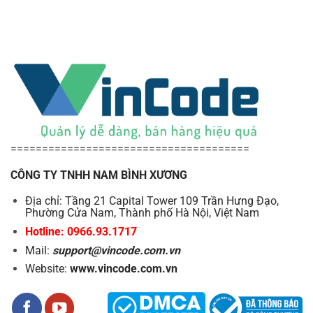
về dòng máy này, mời bạn tham khảo
Kênh Youtube
Vincode
với hàng loạt video chuyên sâu và cập nhật
thường xuyên.
======================================
CÔNG TY TNHH NAM BÌNH XƯƠNG
Địa chỉ: Tầng 21 Capital Tower 109 Trần Hưng Đạo,
Phường Cửa Nam, Thành phố Hà Nội, Việt Nam
Hotline: 0966.93.1717
Mail:
support@vincode.com.vn
Website:
www.vincode.com.vn