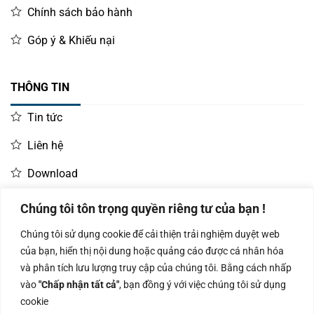
Chính sách bảo hành
Góp ý & Khiếu nại
THÔNG TIN
Tin tức
Liên hệ
Download
Chúng tôi tôn trọng quyền riêng tư của bạn !
LIÊN HỆ MUA HÀNG
Chúng tôi sử dụng cookie để cải thiện trải nghiệm duyệt web
Kinh doanh:
KD Dự Án: 0987
Kế Toán:
của bạn, hiển thị nội dung hoặc quảng cáo được cá nhân hóa
0966.93.1717
835 345
0987.919.040
và phân tích lưu lượng truy cập của chúng tôi. Bằng cách nhấp
vào
"Chấp nhận tất cả"
, bạn đồng ý với việc chúng tôi sử dụng
cookie