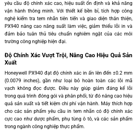
yêu cầu độ chính xác cao, hiệu suất ổn định và khả năng
Phần
vận hành thông minh. Với thiết kế bền bỉ, tích hợp công
mềm
BarTender, Nicelabel, Operational Intelligence, SOTI
nghệ kiểm tra tem nhãn tiên tiến và giao diện thân thiện,
tương
Connect, Teklynx Labelview
thích
PX940 nâng cao năng suất làm việc, giảm thiểu lỗi in và
đảm bảo tuân thủ tiêu chuẩn nghiêm ngặt của các môi
Trình
điều
trường công nghiệp hiện đại.
CUPS Driver for Linux, Certified Device Types for
khiển
SAP, InterDriver Windows
tương
Độ Chính Xác Vượt Trội, Nâng Cao Hiệu Quả Sản
thích
Xuất
Điện áp
hoạt
100 – 240 V AC
Honeywell PX940 đạt độ chính xác in ấn lên đến ±0.2 mm
động
(0.0079 inches), gần như loại bỏ hoàn toàn các lỗi mã
vạch không đọc được. Điều này giúp giảm đáng kể lỗi
Tần số
hoạt
50 – 60 Hz
trong quá trình đóng gói và phân phối, từ đó nâng cao hiệu
động
quả sản xuất và tiết kiệm chi phí vận hành. Máy thích hợp
Nhiệt độ
cho các sản phẩm yêu cầu in tem nhãn có độ chính xác
hoạt
+5°C đến +40°C (+41°F đến +104°F)
cực cao như dược phẩm, phụ tùng ô tô, và các sản phẩm
động
trong ngành công nghiệp thực phẩm.
Độ ẩm
hoạt
20% – 85% (không ngưng tụ)