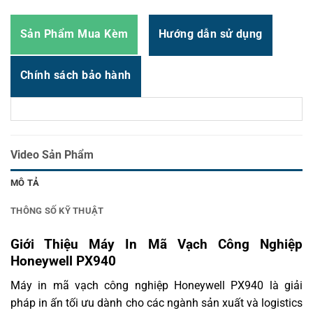
không
dây
Sản Phẩm Mua Kèm
Hướng dẫn sử dụng
Loại
phông
Bitmap, OpenType (TrueType-based), TrueType
chữ hỗ
Chính sách bảo hành
trợ
Định
dạng
BMP, GIF, PCX, PNG
ảnh hỗ
trợ
Video Sản Phẩm
Loại vật
liệu in
Tem nhãn, RFID, Ruy băng (Ribbon), Tag
MÔ TẢ
được
Chiều
THÔNG SỐ KỸ THUẬT
dài ruy
450 m (1476 ft)
băng tối
Giới Thiệu Máy In Mã Vạch Công Nghiệp
đa
Honeywell PX940
Ngôn
C#, DPL, Fingerprint (FP), IPL (Intermec Printer
ngữ điều
Máy in mã vạch công nghiệp Honeywell PX940 là giải
Language), PDF, WMSDirect Protocol (DP), XML
khiển
pháp in ấn tối ưu dành cho các ngành sản xuất và logistics
(SAP AII, Oracle WMS), ZSim2 (ZPL-II)
máy in