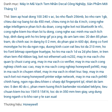
hỗ trợ kết nối Bluetooth® thuận tiện cho việc tùy biến và
Danh mục:
Máy In Mã Vạch Tem Nhãn Decal Công Nghiệp
,
Sản Phẩm Mới
vận hành linh hoạt.
Tháng 12
Thẻ:
bien ap hoat dong 100 240 v ac
,
bo nho flash 256mb
,
bo nho ram 1gb
,
Hiệu Suất Bền Bỉ, Tốc Độ In Nhanh
chieu dai ruy bang toi da 450 met
,
chieu rong in toi da 4 inch
,
cong nghe
edge intelligence phan tich du doan
,
cong nghe ket noi bluetooth le nfc
,
Được xây dựng trên cơ chế in bằng kim loại chắc chắn,
cong nghe kiem tra nhan loi tu dong
,
cong nghe xac minh ma vach tich
Honeywell PX940 hỗ trợ nhiều loại vật liệu in đa dạng, đạt
hop
,
dinh dang anh ho tro bmp gif pcx png
,
do am lam viec 20 den 85 phan
tốc độ lên đến 350 mm/s (14 ips). Khả năng thay thế đầu
tram
,
do chinh xac in dang ky 0 2 mm
,
do phan giai in 600 dpi
,
dong co font
monotype ho tro da ngon ngu
,
duong kinh cuon vat lieu toi da 213 mm
,
ho
in và con lăn không cần dụng cụ tăng tính linh hoạt và
tro font bitmap opentype truetype
,
ho tro ma vach 1d va 2d pho bien
,
in tren
giảm thời gian bảo trì, giúp máy vận hành ổn định trong
nhan tem rfid ribbon tag
,
ket noi ethernet usb rs232
,
may in ma vach cho
môi trường sản xuất liên tục.
quan ly chuoi cung ung
,
may in ma vach co verifier
,
may in ma vach cong
nghiep chinh xac cao
,
may in ma vach cong nghiep honeywell px940
,
may
Nếu bạn đang tìm kiếm một
Máy In Mã Vạch Công Nghiệp
in ma vach in chuyen nhiet
,
may in ma vach in nhiet truc tiep
,
may in ma
vach ket noi mang honeywell printer edge network
,
may in ma vach px940
chất lượng cao, bền bỉ và tích hợp công nghệ kiểm tra tiên
chinh hang
,
ngon ngu dieu khien c sharp dpl fingerprint ipl
,
nhiet do lam
tiến, Honeywell PX940 chắc chắn là lựa chọn hoàn hảo để
viec 5 den 40 do c
,
phan mem tuong thich bartender nicelabel teklynx
,
tieu
nâng cao hiệu quả quy trình sản xuất và kiểm soát chất
chuan kiem tra iso 15415 15416
,
toc do in 350 mm tren giay
,
ung dung
lượng trong doanh nghiệp của bạn.
trong nganh o to kho van y te san xuat
Thương hiệu:
Honeywell
Để xem thêm hướng dẫn sử dụng và các đánh giá chi tiết