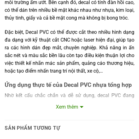
môi trường ẩm ướt. Bên cạnh đó, decal có tính đàn hồi cao,
có thể dán trên nhiều bề mặt khác nhau như nhựa, kim loại,
thủy tinh, giấy và cả bề mặt cong mà không bị bong tróc.
Đặc biệt, Decal PVC có thể được cắt theo nhiều hình dạng
đa dạng với kỹ thuật cắt CNC hoặc laser hiện đại, giúp tạo
ra các hình dán đẹp mắt, chuyên nghiệp. Khả năng in ấn
sắc nét và màu sắc bền lâu còn tạo điều kiện thuận lợi cho
việc thiết kế nhãn mác sản phẩm, quảng cáo thương hiệu,
hoặc tạo điểm nhấn trang trí nội thất, xe cộ,…
Ứng dụng thực tế của Decal PVC nhựa tổng hợp
Nhờ kết cấu chắc chắn và dễ sử dụng, decal PVC đang
được ứng dụng rộng rãi trong nhiều lĩnh vực:
Xem thêm
Quảng cáo và Marketing:
Decal PVC thường được dùng
để dán trên bảng hiệu, poster quảng cáo, hoặc các vật
SẢN PHẨM TƯƠNG TỰ
dụng khuyến mãi tạo hiệu ứng bắt mắt, thu hút khách