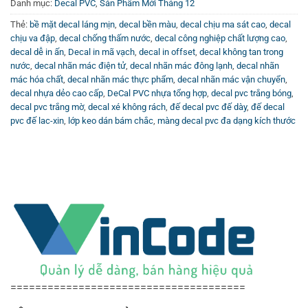
Danh mục:
Decal PVC
,
Sản Phẩm Mới Tháng 12
giá cả và dịch vụ chuyên nghiệp,
Decal PVC
tại Vincode
Thẻ:
bề mặt decal láng mịn
,
decal bền màu
,
decal chịu ma sát cao
,
decal
chính là lựa chọn lý tưởng. Vincode cam kết cung cấp sản
chịu va đập
,
decal chống thấm nước
,
decal công nghiệp chất lượng cao
,
phẩm với đa dạng kích thước, màu sắc và hình dạng đáp
decal dễ in ấn
,
Decal in mã vạch
,
decal in offset
,
decal không tan trong
ứng nhu cầu đa dạng của khách hàng. Ngoài ra, công ty
nước
,
decal nhãn mác điện tử
,
decal nhãn mác đông lạnh
,
decal nhãn
cũng hỗ trợ tư vấn thiết kế và giải pháp in ấn hiện đại giúp
mác hóa chất
,
decal nhãn mác thực phẩm
,
decal nhãn mác vận chuyển
,
decal nhựa dẻo cao cấp
,
DeCal PVC nhựa tổng hợp
,
decal pvc trắng bóng
,
quý khách có được sản phẩm decal hoàn hảo nhất.
decal pvc trắng mờ
,
decal xé không rách
,
đế decal pvc đế dày
,
đế decal
pvc đế lac-xin
,
lớp keo dán bám chắc
,
màng decal pvc đa dạng kích thước
Để biết thêm thông tin chi tiết về decal PVC cũng như các
sản phẩm công nghệ in ấn khác, mời bạn theo dõi kênh
đặc biệt hữu ích
Kênh Youtube Vincode
. Các video hướng
dẫn, review sản phẩm, tư vấn kỹ thuật sẽ giúp bạn dễ dàng
lựa chọn và sử dụng decal hiệu quả hơn.
======================================