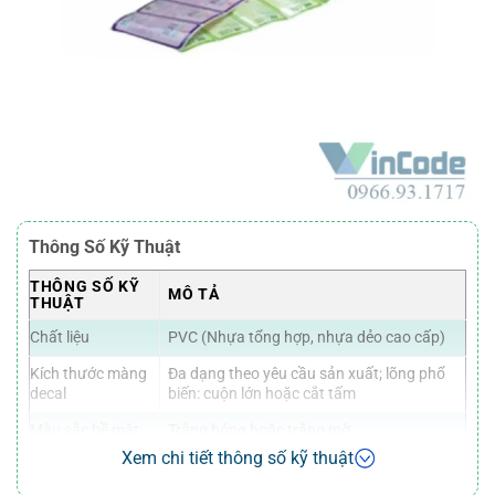
Thông Số Kỹ Thuật
THÔNG SỐ KỸ
MÔ TẢ
THUẬT
Chất liệu
PVC (Nhựa tổng hợp, nhựa dẻo cao cấp)
Kích thước màng
Đa dạng theo yêu cầu sản xuất; lõng phổ
decal
biến: cuộn lớn hoặc cắt tấm
Màu sắc bề mặt
Trắng bóng hoặc trắng mờ
Xem chi tiết thông số kỹ thuật
Đế trắng mỏng (đế Lac-xin, bán trong suốt)
Mặt đế
hoặc đế dày (dùng cho in offset)