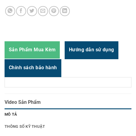
Zalo
0987.919.040
Thời gian:
Từ 8h-17h30 Thứ 2 đến Thứ 7
Email : support@vincode.com.vn
Sản Phẩm Mua Kèm
Hướng dẫn sử dụng
Chính sách bảo hành
Video Sản Phẩm
MÔ TẢ
THÔNG SỐ KỸ THUẬT