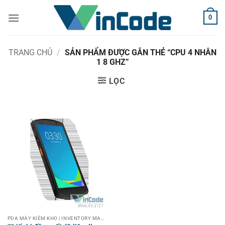
Bỏ
0
qua
nội
dung
TRANG CHỦ
/
SẢN PHẨM ĐƯỢC GẮN THẺ “CPU 4 NHÂN
1 8 GHZ”
LỌC
PDA MÁY KIỂM KHO | INVENTORY MACHINE