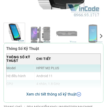
Thông Số Kỹ Thuật
THÔNG SỐ KỸ
CHI TIẾT
THUẬT
Model
HPRT M2 PLUS
Hệ điều hành
Android 11
CPU
4 nhân, 1.8 GHz
4.0 inch, cảm ứng điện dung, độ phân giải
Màn hình
Xem chi tiết thông số kỹ thuật
480 x 800 pixels
Bộ nhớ RAM
2 GB
TRANG CHỦ
/
PDA MÁY KIỂM KHO | INVENTORY MACHINE