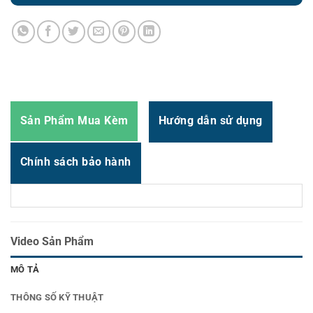
Zalo
0987.919.040
Thời gian:
Từ 8h-17h30 Thứ 2 đến Thứ 7
Email : support@vincode.com.vn
Sản Phẩm Mua Kèm
Hướng dẫn sử dụng
Chính sách bảo hành
Video Sản Phẩm
MÔ TẢ
THÔNG SỐ KỸ THUẬT