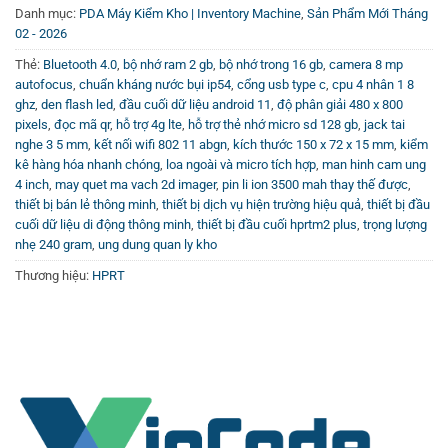
Danh mục:
PDA Máy Kiểm Kho | Inventory Machine
,
Sản Phẩm Mới Tháng
02 - 2026
Thẻ:
Bluetooth 4.0
,
bộ nhớ ram 2 gb
,
bộ nhớ trong 16 gb
,
camera 8 mp
autofocus
,
chuẩn kháng nước bụi ip54
,
cổng usb type c
,
cpu 4 nhân 1 8
ghz
,
den flash led
,
đầu cuối dữ liệu android 11
,
độ phân giải 480 x 800
pixels
,
đọc mã qr
,
hỗ trợ 4g lte
,
hỗ trợ thẻ nhớ micro sd 128 gb
,
jack tai
nghe 3 5 mm
,
kết nối wifi 802 11 abgn
,
kích thước 150 x 72 x 15 mm
,
kiểm
kê hàng hóa nhanh chóng
,
loa ngoài và micro tích hợp
,
man hinh cam ung
4 inch
,
may quet ma vach 2d imager
,
pin li ion 3500 mah thay thế được
,
thiết bị bán lẻ thông minh
,
thiết bị dịch vụ hiện trường hiệu quả
,
thiết bị đầu
cuối dữ liệu di động thông minh
,
thiết bị đầu cuối hprtm2 plus
,
trọng lượng
nhẹ 240 gram
,
ung dung quan ly kho
Thương hiệu:
HPRT
Tích Hợp Công Nghệ Nhận Diện Vân Tay An
Toàn
Thiết bị được trang bị module nhận diện vân tay tiêu
chuẩn, giúp tăng cường tính bảo mật khi truy cập hệ thống.
Tính năng này đặc biệt hữu ích trong việc quản lý truy cập