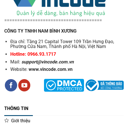
nhân viên, đảm bảo dữ liệu không bị truy cập trái phép và
bảo vệ thông tin doanh nghiệp.
======================================
CÔNG TY TNHH NAM BÌNH XƯƠNG
Địa chỉ: Tầng 21 Capital Tower 109 Trần Hưng Đạo,
Ứng Dụng Đa Dạng – Giải Pháp Quản Lý Kho
Phường Cửa Nam, Thành phố Hà Nội, Việt Nam
Hiệu Quả
Hotline: 0966.93.1717
Mail:
support@vincode.com.vn
Máy thu thập dữ liệu M2 Plus là công cụ lý tưởng hỗ trợ
Website:
www.vincode.com.vn
quản lý kho, kiểm kê hàng hóa, vận chuyển và giao nhận
trong các lĩnh vực như bán lẻ, sản xuất, logistics, và nhiều
ngành công nghiệp khác. Thiết kế gọn nhẹ, tiện dụng cùng
các tính năng hiện đại giúp tối ưu hóa quy trình làm việc,
giảm thiểu sai sót và tăng tốc độ xử lý thông tin.
THÔNG TIN
Giới thiệu