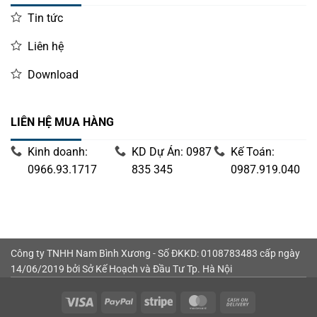
Tin tức
Tóm lại, máy thu thập dữ liệu di động thông minh M2 Plus
Liên hệ
là sản phẩm hội tụ đầy đủ các yếu tố công nghệ tiên tiến,
Download
độ bền cao và thân thiện với người dùng. Đây chắc chắn là
lựa chọn hàng đầu giúp quý doanh nghiệp hoàn thiện hệ
thống quản lý kho, nâng cao hiệu suất làm việc và đảm
LIÊN HỆ MUA HÀNG
bảo vận hành suôn sẻ trong mọi tình huống.
Kinh doanh:
KD Dự Án: 0987
Kế Toán:
0966.93.1717
835 345
0987.919.040
Công ty TNHH Nam Bình Xương - Số ĐKKD: 0108783483 cấp ngày
14/06/2019 bởi Sở Kế Hoạch và Đầu Tư Tp. Hà Nội
Visa
PayPal
Stripe
MasterCard
Cash