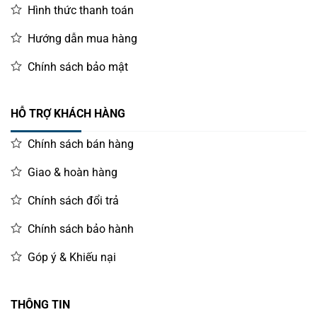
Hình thức thanh toán
Đặt Mua Máy Thu Thập Dữ Liệu M2 Plus Ở Đâu?
Hướng dẫn mua hàng
Để sở hữu ngay thiết bị thông minh này, quý khách hàng có
thể tham khảo thêm thông tin chi tiết và đặt hàng tại
Máy
Chính sách bảo mật
kiểm kho PDA
. Ngoài ra, đừng quên theo dõi
Kênh Youtube
Vincode
để cập nhật những video hướng dẫn sử dụng,
đánh giá sản phẩm và các giải pháp công nghệ quản lý
HỖ TRỢ KHÁCH HÀNG
kho mới nhất.
Chính sách bán hàng
Giao & hoàn hàng
Chính sách đổi trả
Chính sách bảo hành
Góp ý & Khiếu nại
THÔNG TIN