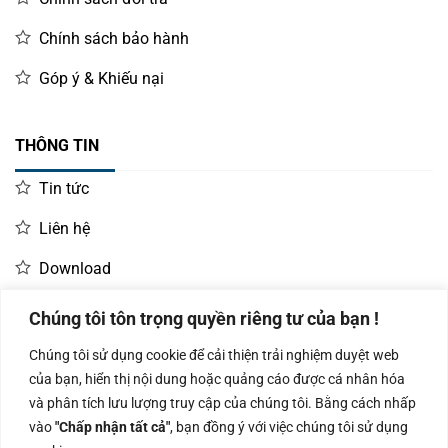
Chính sách bảo hành
Góp ý & Khiếu nại
THÔNG TIN
Tin tức
Liên hệ
Download
Chúng tôi tôn trọng quyền riêng tư của bạn !
LIÊN HỆ MUA HÀNG
Chúng tôi sử dụng cookie để cải thiện trải nghiệm duyệt web
Kinh doanh:
KD Dự Án: 0987
Kế Toán:
của bạn, hiển thị nội dung hoặc quảng cáo được cá nhân hóa
0966.93.1717
835 345
0987.919.040
và phân tích lưu lượng truy cập của chúng tôi. Bằng cách nhấp
vào
"Chấp nhận tất cả"
, bạn đồng ý với việc chúng tôi sử dụng