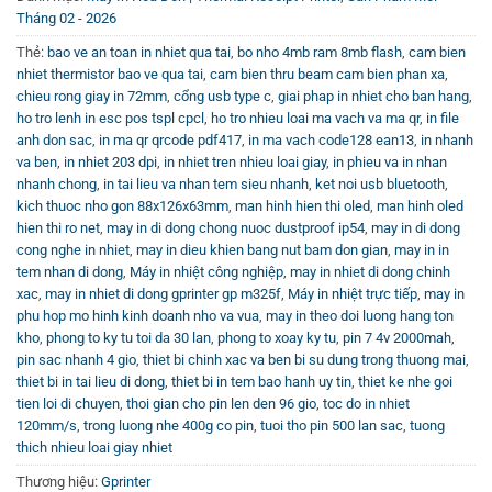
và không phụ thuộc vào dây cáp,
máy in hóa đơn nhiệt
là
Tháng 02 - 2026
lựa chọn hoàn hảo. Đặc biệt với tính năng kết nối không
Thẻ:
bao ve an toan in nhiet qua tai
,
bo nho 4mb ram 8mb flash
,
cam bien
dây Bluetooth, bạn không cần lo ngại về dây nối cồng kềnh,
nhiet thermistor bao ve qua tai
,
cam bien thru beam cam bien phan xa
,
máy có thể dễ dàng di chuyển và sử dụng linh hoạt trong
chieu rong giay in 72mm
,
cổng usb type c
,
giai phap in nhiet cho ban hang
,
ho tro lenh in esc pos tspl cpcl
,
ho tro nhieu loai ma vach va ma qr
,
in file
mọi hoàn cảnh.
anh don sac
,
in ma qr qrcode pdf417
,
in ma vach code128 ean13
,
in nhanh
va ben
,
in nhiet 203 dpi
,
in nhiet tren nhieu loai giay
,
in phieu va in nhan
Chất lượng in sắc nét, tốc độ in nhanh, pin bền lâu và khả
nhanh chong
,
in tai lieu va nhan tem sieu nhanh
,
ket noi usb bluetooth
,
năng chịu va đập tốt là những ưu điểm nổi bật giúp sản
kich thuoc nho gon 88x126x63mm
,
man hinh hien thi oled
,
man hinh oled
phẩm này ngày càng được ưa chuộng và tin dùng tại các
hien thi ro net
,
may in di dong chong nuoc dustproof ip54
,
may in di dong
cong nghe in nhiet
,
may in dieu khien bang nut bam don gian
,
may in in
doanh nghiệp lớn nhỏ trên cả nước.
tem nhan di dong
,
Máy in nhiệt công nghiệp
,
may in nhiet di dong chinh
xac
,
may in nhiet di dong gprinter gp m325f
,
Máy in nhiệt trực tiếp
,
may in
Tìm Hiểu Thêm và Hướng Dẫn Sử Dụng
phu hop mo hinh kinh doanh nho va vua
,
may in theo doi luong hang ton
kho
,
phong to ky tu toi da 30 lan
,
phong to xoay ky tu
,
pin 7 4v 2000mah
,
Để có cái nhìn chi tiết hơn về cách sử dụng và thông số kỹ
pin sac nhanh 4 gio
,
thiet bi chinh xac va ben bi su dung trong thuong mai
,
thuật của máy in hóa đơn nhiệt cầm tay, bạn có thể tham
thiet bi in tai lieu di dong
,
thiet bi in tem bao hanh uy tin
,
thiet ke nhe goi
khảo các video hướng dẫn từ
Kênh Youtube Vincode
. Nội
tien loi di chuyen
,
thoi gian cho pin len den 96 gio
,
toc do in nhiet
dung thực tế, dễ hiểu sẽ giúp bạn sớm làm quen và ứng
120mm/s
,
trong luong nhe 400g co pin
,
tuoi tho pin 500 lan sac
,
tuong
thich nhieu loai giay nhiet
dụng hiệu quả thiết bị trong công việc.
Thương hiệu:
Gprinter