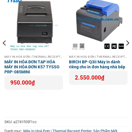
Ngành chuyển phát nhanh, bưu điện, giúp in phiếu gửi
hàng nhanh gọn.
Các kho vận, giúp quản lý hàng hóa bằng nhãn tem rõ
ràng, chính xác.
Logistics, tối ưu quy trình vận chuyển và giao nhận
bằng thông tin chính xác in ngay trên các đơn hàng.
Các ứng dụng trong chuỗi bán lẻ, siêu thị khi cần in
MÁY IN HOÁ ĐƠN | THERMAL RECEIPT PRINTER
MÁY IN HOÁ ĐƠN | THERMAL RECEIPT PRINTER
nhanh hóa đơn cho khách hàng.
MÁY IN HÓA ĐƠN TẠP HÓA
BIRCH BP-Q3ii Máy in dành
MÁY IN HÓA ĐƠN K57 TYSSO
riêng cho in đơn hàng nhà bếp
PRP-085MINI
Sự linh hoạt và khả năng tương thích với nhiều ứng dụng
2.550.000
₫
950.000
₫
và phần mềm vận chuyển phổ biến hiện nay giúp thiết bị
dễ dàng tích hợp vào hệ thống quản lý hiện có của doanh
nghiệp, từ đó nâng cao năng suất và giảm thiểu sai sót
trong khâu xử lý đơn hàng.
Tại Sao Nên Chọn Máy In Hóa Đơn Nhiệt?
SKU:
a2741f05f1cc
Nếu bạn đang tìm kiếm một giải pháp in ấn nhanh, tiện lợi
Danh mục:
Máy In Hoá Đơn | Thermal Receipt Printer
,
Sản Phẩm Mới