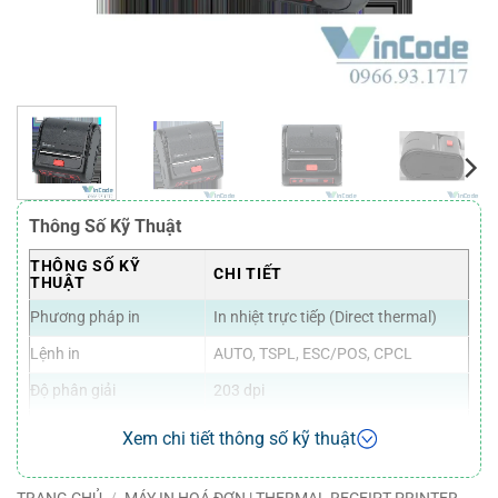
Thông Số Kỹ Thuật
THÔNG SỐ KỸ
CHI TIẾT
THUẬT
Phương pháp in
In nhiệt trực tiếp (Direct thermal)
Lệnh in
AUTO, TSPL, ESC/POS, CPCL
Độ phân giải
203 dpi
Tài liệu: tối đa 120mm/s
Tốc độ in
Xem chi tiết thông số kỹ thuật
Nhãn: tối đa 70mm/s
Chiều rộng in
72mm
TRANG CHỦ
/
MÁY IN HOÁ ĐƠN | THERMAL RECEIPT PRINTER