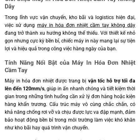
-10°C đến 50°C, 20~90% không
Dây
Môi trường làm việc
ngưng tụ
Trong lĩnh vực vận chuyển, kho bãi và logistics hiện đại,
-20°C đến 60°C, 20~93% không
Môi trường lưu trữ
việc sử dụng
máy in hóa đơn nhiệt cầm tay không dây
ngưng tụ
đang trở thành xu hướng không thể thiếu. Với thiết kế nhỏ
Áp suất làm việc
86~106 kPa
gọn nhưng cực kỳ bền bỉ, chiếc máy in này mang lại sự tiện
Trọng lượng máy
lợi và hiệu quả trong công việc hàng ngày của bạn.
300g
(không pin)
Tính Năng Nổi Bật của Máy In Hóa Đơn Nhiệt
Trọng lượng máy (có
400g
Cầm Tay
pin)
Trọng lượng đóng gói
Máy in hóa đơn nhiệt được trang bị
vận tốc hỗ trợ tối đa
550g
(có pin)
lên đến 120mm/s
, giúp in ấn nhanh chóng và tiết kiệm thời
Kích thước máy
88mm x 126mm x 63mm
gian trong những tình huống cần xử lý đơn hàng hoặc kiện
hàng khẩn trương. Cấu trúc máy vô cùng chắc chắn, có
Kích thước đóng gói
156mm × 120mm × 68mm
khả năng chống rơi vỡ và chịu được lực va đập mạnh, đảm
Kích thước hộp carton
330mm × 255mm × 296mm
bảo hoạt động bền bỉ trong môi trường làm việc khó khăn
Số lượng trong 1 hộp
như kho bãi hay quá trình vận chuyển.
16 chiếc
carton