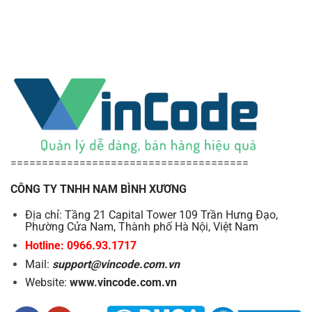
Với những tính năng ưu việt và độ bền vững, máy in hóa
đơn nhiệt cầm tay không dây chắc chắn sẽ là trợ thủ đắc
lực đồng hành cùng bạn trong công việc. Hãy nhanh chóng
lựa chọn và trải nghiệm để nâng cao hiệu suất công việc
ngay hôm nay!
======================================
CÔNG TY TNHH NAM BÌNH XƯƠNG
Địa chỉ: Tầng 21 Capital Tower 109 Trần Hưng Đạo,
Phường Cửa Nam, Thành phố Hà Nội, Việt Nam
Hotline: 0966.93.1717
Mail:
support@vincode.com.vn
Website:
www.vincode.com.vn