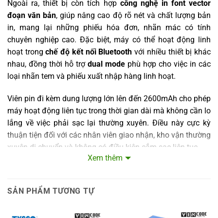
Ngoài ra, thiết bị còn tích hợp
công nghệ in font vector
Trọng lượng hộp carton
9.112 kg
đoạn văn bản
, giúp nâng cao độ rõ nét và chất lượng bản
Phiếu: ≥150 km (mật độ in ≤25%) /
in, mang lại những phiếu hóa đơn, nhãn mác có tính
100 triệu xung (25°C)
Nhãn: ≥50 km (mật độ in ≤25%) / 100
chuyên nghiệp cao. Đặc biệt, máy có thể hoạt động linh
Độ bền đầu in
triệu xung (25°C)
hoạt trong
chế độ kết nối Bluetooth
với nhiều thiết bị khác
Nhãn: ≥30 km (mật độ in ≤60%) / 100
triệu xung (25°C)
nhau, đồng thời hỗ trợ
dual mode
phù hợp cho việc in các
loại nhãn tem và phiếu xuất nhập hàng linh hoạt.
Chứng nhận
CCC, SRRC, CE, FCC, UN38.3, IP54
Viên pin đi kèm dung lượng lớn lên đến 2600mAh cho phép
máy hoạt động liên tục trong thời gian dài mà không cần lo
lắng về việc phải sạc lại thường xuyên. Điều này cực kỳ
thuận tiện đối với các nhân viên giao nhận, kho vận thường
xuyên di chuyển và không có điều kiện cắm sạc liên tục.
Xem thêm
Ứng Dụng Đa Dạng trong Nhiều Ngành Nghề
Thiết bị máy in hóa đơn nhiệt cầm tay không dây phù hợp
SẢN PHẨM TƯƠNG TỰ
với nhiều lĩnh vực như: