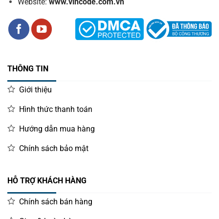
Website:
www.vincode.com.vn
Parallel
Multi I/O Interface
(Serial + Ethernet + USB or Parallel + USB)
USB
Ethernet
Cash Drawer
DC 24V/1A, 6-Wire RJ-11 Socket
THÔNG TIN
Others
Giới thiệu
+24VDC/2.5A (with External Adapter 100 ~
Power Input
240VAC 50/60Hz), hidden in the body
Hình thức thanh toán
Color
Black
Hướng dẫn mua hàng
Compliance
FCC / CE / WEEE / RoHS
Chính sách bảo mật
Weight
1600 g (without cable)
Dimension (L x
202 x 140 x 149
W x H: mm)
HỖ TRỢ KHÁCH HÀNG
Operating
0°C ~ 45°C
Temperature
Chính sách bán hàng
Operating
10% ~ 80% RH non-condensing