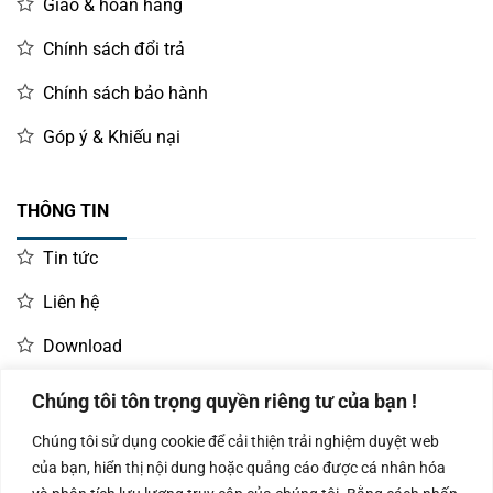
Giao & hoàn hàng
Humidity
Storage
Chính sách đổi trả
-10°C ~ 60°C
Temperature
Chính sách bảo hành
Storage
10% ~ 90% RH non-condensing
Humidity
Góp ý & Khiếu nại
Sản phẩm được đóng gói cẩn thận, đầy đủ phụ kiện, chính
sách bảo hành dài theo tiêu chuẩn nhà sản xuất.
THÔNG TIN
Máy in hoá đơn tốc độ cao Tysso PRP-188 được phân phối
Tin tức
chính hãng tại Việt Nam qua
Liên hệ
website:
www.vincode.com.vn
Download
Hotline tư vấn viễn phí: 0987919040
Chúng tôi tôn trọng quyền riêng tư của bạn !
LIÊN HỆ MUA HÀNG
Chúng tôi sử dụng cookie để cải thiện trải nghiệm duyệt web
Kinh doanh:
KD Dự Án: 0987
Kế Toán:
của bạn, hiển thị nội dung hoặc quảng cáo được cá nhân hóa