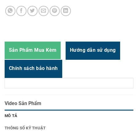
Zalo
0987.919.040
Thời gian:
Từ 8h-17h30 Thứ 2 đến Thứ 7
Email : support@vincode.com.vn
Sản Phẩm Mua Kèm
Hướng dẫn sử dụng
Chính sách bảo hành
Video Sản Phẩm
MÔ TẢ
THÔNG SỐ KỸ THUẬT