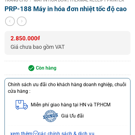
– Nhận giao hàng và lắp đặt từ 8h00 – 21h00 tất cả
PRP-188 Máy in hóa đơn nhiệt tốc độ cao
các ngày
(Cả ngày lễ, T7 và Chủ Nhật)
2.850.000
₫
Giá chưa bao gồm VAT
Còn hàng
Chính sách ưu đãi cho khách hàng doanh nghiệp, chuỗi
cửa hàng :
Miễn phí giao hàng tại HN và TP.HCM
Giá Ưu đãi
Chính sách bán hàng và dịch vụ
xem thêm
các chính sách & dịch vụ