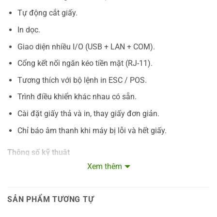
Tự động cắt giấy.
In dọc.
Giao diện nhiều I/O (USB + LAN + COM).
Cổng kết nối ngăn kéo tiền mặt (RJ-11).
Tương thích với bộ lệnh in ESC / POS.
Trình điều khiển khác nhau có sẵn.
Cài đặt giấy thả và in, thay giấy đơn giản.
Chỉ báo âm thanh khi máy bị lỗi và hết giấy.
Thông số kỹ thuật
Xem thêm
Model
PRP-188
Print Method
Thermal line printing
SẢN PHẨM TƯƠNG TỰ
Print Speed
250 mm/sec