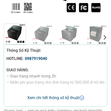
Thông Số Kỹ Thuật
HOTLINE:
0987919040
GIAO HÀNG:
– Giao hàng nhanh trong 2h.
– Miễn phí giao hàng cho đơn hàng từ 500.000 đ trở lên
(Trong bán kính 10 km).
Xem chi tiết thông số kỹ thuật
– Miễn phí giao hàng 100 km cho đơn hàng từ
50.000.000 đ trở lên
TRANG CHỦ
/
MÁY IN HOÁ ĐƠN | THERMAL RECEIPT PRINTER