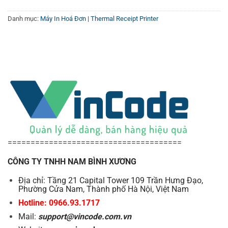
of
Paper Roll
5
≦ 83mm
Diameter
Danh mục:
Máy In Hoá Đơn | Thermal Receipt Printer
Paper
0.06 ~ 0.08mm
Thickness
Win 9X / Win ME / Win 2000 / Win 2003 / Win NT
Driver
/ Win XP / Win Vista / Win 7 / Win 8, compatible
with EPSON and SAMSUNG
Print
ESC / POS print command sets
Command
Print direction
–
Auto Cutter
Full or Partial
======================================
Paper End
Yes
CÔNG TY TNHH NAM BÌNH XƯƠNG
Detection
Over-Heat Halt-
Địa chỉ: Tầng 21 Capital Tower 109 Trần Hưng Đạo,
Yes
on Protection
Phường Cửa Nam, Thành phố Hà Nội, Việt Nam
Hotline: 0966.93.1717
Interface
Mail:
support@vincode.com.vn
Serial