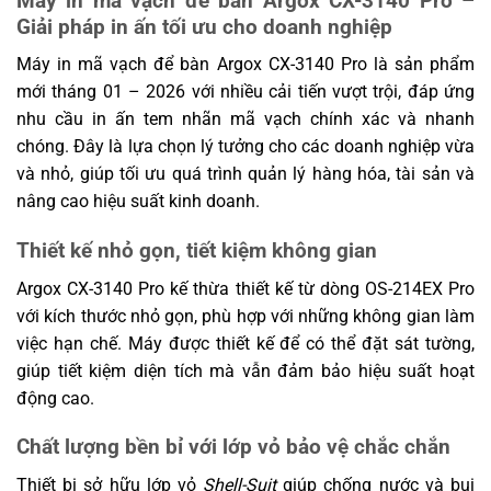
Máy in mã vạch để bàn Argox CX-3140 Pro –
~ 110 mm), chiều dài tối đa: 300 m
Lõi trong (ID): 1” (25.4 mm), tùy chọn lõi
Giải pháp in ấn tối ưu cho doanh nghiệp
0.5” (12.7 mm), chiều rộng lõi: 2.6” (67
Ruy băng mực
mm)
Máy in mã vạch để bàn Argox CX-3140 Pro là sản phẩm
Loại mực: Wax, Wax/Resin, Resin (ribbon
mới tháng 01 – 2026 với nhiều cải tiến vượt trội, đáp ứng
quấn mặt mực ra ngoài hoặc vào trong:
nhu cầu in ấn tem nhãn mã vạch chính xác và nhanh
tự động phát hiện)
chóng. Đây là lựa chọn lý tưởng cho các doanh nghiệp vừa
Khả năng
Không có
và nhỏ, giúp tối ưu quá trình quản lý hàng hóa, tài sản và
chống rơi
nâng cao hiệu suất kinh doanh.
Kích thước máy
Rộng 226 mm x Cao 188 mm x Sâu 276
in
mm
Thiết kế nhỏ gọn, tiết kiệm không gian
Trọng lượng
2.1 kg
máy in
Argox CX-3140 Pro kế thừa thiết kế từ dòng OS-214EX Pro
với kích thước nhỏ gọn, phù hợp với những không gian làm
Nguồn điện chuyển đổi đa năng
việc hạn chế. Máy được thiết kế để có thể đặt sát tường,
(Universal Switching Power Supply). Điện
Nguồn điện
áp vào AC: 100~240V, 50~60Hz. Điện áp
giúp tiết kiệm diện tích mà vẫn đảm bảo hiệu suất hoạt
ra DC: 24V, 2.4A
động cao.
Pin
Không có
Chất lượng bền bỉ với lớp vỏ bảo vệ chắc chắn
Nhiệt độ hoạt động: 4°C ~ 38°C (40°F ~
Môi trường
100°F), độ ẩm 0% ~ 90% không ngưng tụ
Thiết bị sở hữu lớp vỏ
Shell-Suit
giúp chống nước và bụi