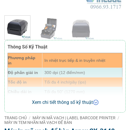
Thông Số Kỹ Thuật
Phương pháp
In nhiệt trực tiếp & in truyền nhiệt
in
Độ phân giải in
300 dpi (12 điểm/mm)
Tốc độ in
Tối đa 4 inch/giây (ips)
Chiều dài in
Tối đa 50” (1270 mm)
Chiều rộng in
Tối đa 4.16” (105.7 mm)
Xem chi tiết thông số kỹ thuật
Bộ nhớ
128MB DRAM, 128MB Flash ROM
TRANG CHỦ
/
MÁY IN MÃ VẠCH | LABEL BARCODE PRINTER
/
Loại CPU
Vi xử lý RISC 32 bit
MÁY IN TEM NHÃN MÃ VẠCH ĐỂ BÀN