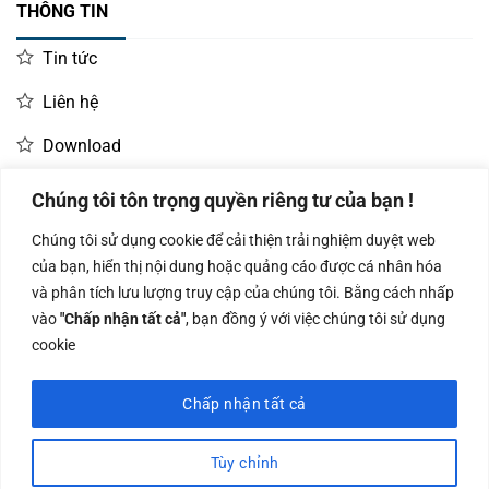
THÔNG TIN
Tin tức
Liên hệ
Download
Chúng tôi tôn trọng quyền riêng tư của bạn !
LIÊN HỆ MUA HÀNG
Chúng tôi sử dụng cookie để cải thiện trải nghiệm duyệt web
Kinh doanh:
KD Dự Án: 0987
Kế Toán:
của bạn, hiển thị nội dung hoặc quảng cáo được cá nhân hóa
0966.93.1717
835 345
0987.919.040
và phân tích lưu lượng truy cập của chúng tôi. Bằng cách nhấp
vào
"Chấp nhận tất cả"
, bạn đồng ý với việc chúng tôi sử dụng
cookie
Chấp nhận tất cả
Công ty TNHH Nam Bình Xương - Số ĐKKD: 0108783483 cấp ngày
14/06/2019 bởi Sở Kế Hoạch và Đầu Tư Tp. Hà Nội
Tùy chỉnh