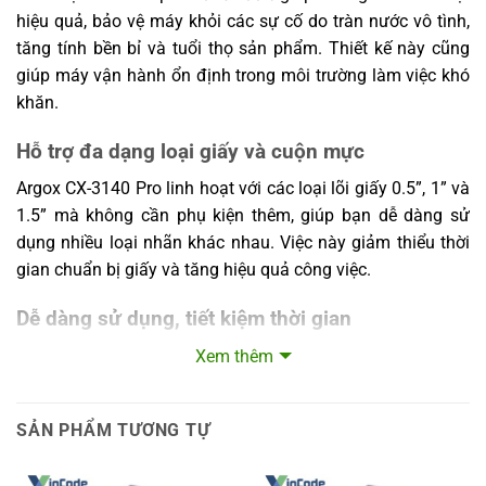
hoạt động
Nhiệt độ lưu trữ: -20°C ~ 50°C (-4°F ~
hiệu quả, bảo vệ máy khỏi các sự cố do tràn nước vô tình,
122°F)
tăng tính bền bỉ và tuổi thọ sản phẩm. Thiết kế này cũng
Đồng hồ thời
Không có
giúp máy vận hành ổn định trong môi trường làm việc khó
gian thực
khăn.
Trang bị tiêu
Không có
chuẩn
Hỗ trợ đa dạng loại giấy và cuộn mực
Dao cắt Guillotine, dao cắt quay Rotary
Phụ kiện tùy
Argox CX-3140 Pro linh hoạt với các loại lõi giấy 0.5”, 1” và
Cutter, máy bóc nhãn Peeler, giá đỡ
chọn
phương tiện ngoài
1.5” mà không cần phụ kiện thêm, giúp bạn dễ dàng sử
dụng nhiều loại nhãn khác nhau. Việc này giảm thiểu thời
Chứng nhận
CE, FCC, cULus, RoHS, BIS, BSMI, KC
gian chuẩn bị giấy và tăng hiệu quả công việc.
*Argox bảo lưu quyền nâng cấp và thay
đổi thông số kỹ thuật mà không cần thông
Dễ dàng sử dụng, tiết kiệm thời gian
Lưu ý
báo trước. Vui lòng liên hệ đại diện bán
hàng để có thông tin kỹ thuật cập nhật
Xem thêm
Giao diện thân thiện với người dùng, cùng góc mở module
nhất.
in lên đến 110 độ giúp việc thay ruy băng và giấy trở nên
nhanh chóng, đơn giản. Máy còn cho phép bạn xé nhãn
SẢN PHẨM TƯƠNG TỰ
theo hướng thuận tiện nhất, tăng tính linh hoạt trong quá
trình sử dụng.