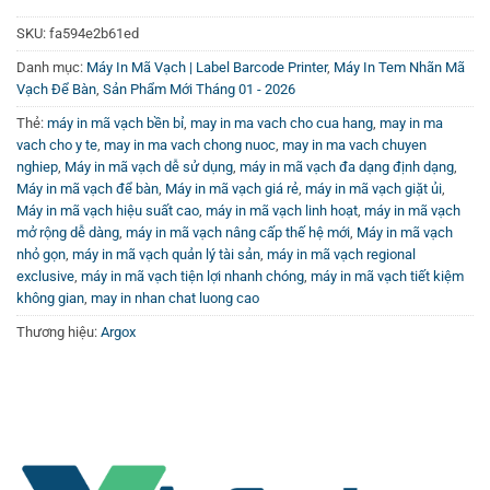
quên theo dõi
Kênh Youtube Vincode
để cập nhật những
video hướng dẫn và đánh giá chi tiết sản phẩm mới nhất.
SKU:
fa594e2b61ed
Danh mục:
Máy In Mã Vạch | Label Barcode Printer
,
Máy In Tem Nhãn Mã
Vạch Để Bàn
,
Sản Phẩm Mới Tháng 01 - 2026
Thẻ:
máy in mã vạch bền bỉ
,
may in ma vach cho cua hang
,
may in ma
vach cho y te
,
may in ma vach chong nuoc
,
may in ma vach chuyen
nghiep
,
Máy in mã vạch dễ sử dụng
,
máy in mã vạch đa dạng định dạng
,
Máy in mã vạch để bàn
,
Máy in mã vạch giá rẻ
,
máy in mã vạch giặt ủi
,
Máy in mã vạch hiệu suất cao
,
máy in mã vạch linh hoạt
,
máy in mã vạch
mở rộng dễ dàng
,
máy in mã vạch nâng cấp thế hệ mới
,
Máy in mã vạch
nhỏ gọn
,
máy in mã vạch quản lý tài sản
,
máy in mã vạch regional
exclusive
,
máy in mã vạch tiện lợi nhanh chóng
,
máy in mã vạch tiết kiệm
không gian
,
may in nhan chat luong cao
Thương hiệu:
Argox