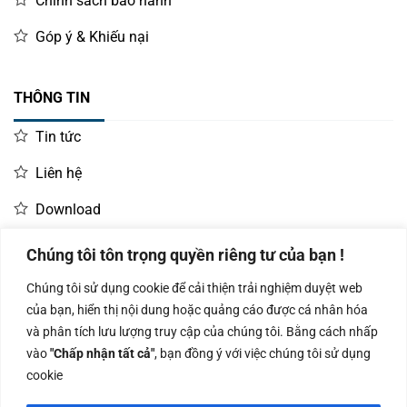
Chính sách bảo hành
Góp ý & Khiếu nại
THÔNG TIN
Tin tức
Liên hệ
Download
Chúng tôi tôn trọng quyền riêng tư của bạn !
LIÊN HỆ MUA HÀNG
Chúng tôi sử dụng cookie để cải thiện trải nghiệm duyệt web
Kinh doanh:
KD Dự Án: 0987
Kế Toán:
của bạn, hiển thị nội dung hoặc quảng cáo được cá nhân hóa
0966.93.1717
835 345
0987.919.040
và phân tích lưu lượng truy cập của chúng tôi. Bằng cách nhấp
vào
"Chấp nhận tất cả"
, bạn đồng ý với việc chúng tôi sử dụng
cookie