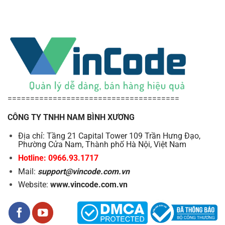
đánh giá sản phẩm trên
Kênh Youtube Vincode
để có cái
nhìn trực quan và sinh động hơn.
======================================
CÔNG TY TNHH NAM BÌNH XƯƠNG
Địa chỉ: Tầng 21 Capital Tower 109 Trần Hưng Đạo,
Phường Cửa Nam, Thành phố Hà Nội, Việt Nam
Hotline: 0966.93.1717
Mail:
support@vincode.com.vn
Website:
www.vincode.com.vn