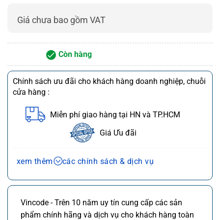
Bluetooth, WiFi
không dây
Giá chưa bao gồm VAT
Hệ điều hành
Linux (CUPS Driver), Windows
tương thích
(InterDriver)
Ngôn ngữ lệnh in
C#, DP, DPL, IPL, XML, ZPL-II
Còn hàng
Loại cửa mở
Cửa Dome, Cửa ngắn (Short Door)
Chính sách ưu đãi cho khách hàng doanh nghiệp, chuỗi
Loại phương tiện
Nhãn (Label), RFID, Ribbon, Tag
in
cửa hàng :
Phần mềm tương
PrintSet, SmartSystems, Wavelink
Miễn phí giao hàng tại HN và TP.HCM
thích
Avalanche
Thiết bị được
Giá Ưu đãi
chứng nhận cho
Có
SAP
Chính sách bán hàng và dịch vụ
xem thêm
các chính sách & dịch vụ
Điện áp hoạt động
100 – 240 V AC
Ưu đãi chuỗi cửa hàng, siêu thị
Chi tiết
Tần số hoạt động
45 – 65 Hz
Ưu đãi khách hàng doanh nghiệp cả FDI
Chi tiết
Nhiệt độ hoạt
Vincode - Trên 10 năm uy tín cung cấp các sản
5 – 40 °C (41 – 104 °F)
Miễn phí giao hàng 10km tại HN,HCM
Chi tiết
động
phẩm chính hãng và dịch vụ cho khách hàng toàn