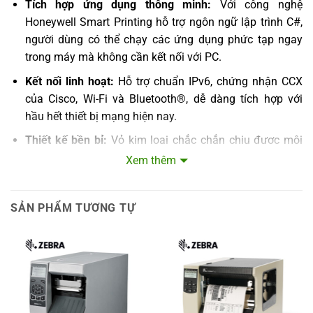
Tích hợp ứng dụng thông minh:
Với công nghệ
Honeywell Smart Printing hỗ trợ ngôn ngữ lập trình C#,
người dùng có thể chạy các ứng dụng phức tạp ngay
trong máy mà không cần kết nối với PC.
Kết nối linh hoạt:
Hỗ trợ chuẩn IPv6, chứng nhận CCX
của Cisco, Wi-Fi và Bluetooth®, dễ dàng tích hợp với
hầu hết thiết bị mạng hiện nay.
Thiết kế bền bỉ:
Vỏ kim loại chắc chắn chịu được môi
trường công nghiệp khắc nghiệt, đảm bảo hoạt động ổn
Xem thêm
định và lâu dài.
Lợi ích khi sử dụng máy in mã vạch Honeywell
SẢN PHẨM TƯƠNG TỰ
PM43C
Với khả năng vận hành ổn định và linh hoạt, PM43C giúp
doanh nghiệp:
Tăng năng suất:
Tốc độ in nhanh giúp giải quyết khối