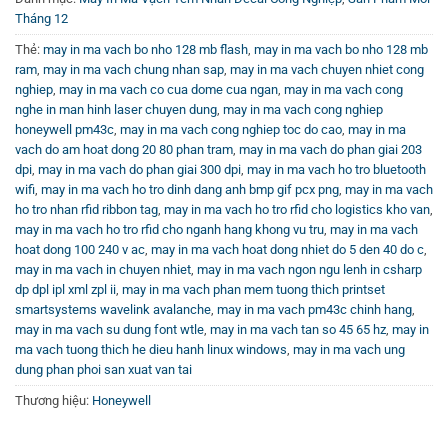
In tem nhãn sản phẩm, bao bì trong dây chuyền sản
Tháng 12
xuất
Thẻ:
may in ma vach bo nho 128 mb flash
,
may in ma vach bo nho 128 mb
ram
,
may in ma vach chung nhan sap
,
may in ma vach chuyen nhiet cong
In nhãn vận chuyển trong các kho hàng, trung tâm phân
nghiep
,
may in ma vach co cua dome cua ngan
,
may in ma vach cong
phối
nghe in man hinh laser chuyen dung
,
may in ma vach cong nghiep
honeywell pm43c
,
may in ma vach cong nghiep toc do cao
,
may in ma
Quản lý tài sản và kiểm soát hàng tồn kho
vach do am hoat dong 20 80 phan tram
,
may in ma vach do phan giai 203
dpi
,
may in ma vach do phan giai 300 dpi
,
may in ma vach ho tro bluetooth
Dán nhãn bưu kiện, kiện hàng tại các trung tâm logistics
wifi
,
may in ma vach ho tro dinh dang anh bmp gif pcx png
,
may in ma vach
ho tro nhan rfid ribbon tag
,
may in ma vach ho tro rfid cho logistics kho van
,
Với tính năng ứng dụng chạy trực tiếp trên máy, PM43C
may in ma vach ho tro rfid cho nganh hang khong vu tru
,
may in ma vach
còn có thể điều khiển các thiết bị ngoại vi như máy quét,
hoat dong 100 240 v ac
,
may in ma vach hoat dong nhiet do 5 den 40 do c
,
cân, bàn phím mà không cần máy tính trung gian.
may in ma vach in chuyen nhiet
,
may in ma vach ngon ngu lenh in csharp
dp dpl ipl xml zpl ii
,
may in ma vach phan mem tuong thich printset
Liên hệ và tham khảo thêm
smartsystems wavelink avalanche
,
may in ma vach pm43c chinh hang
,
may in ma vach su dung font wtle
,
may in ma vach tan so 45 65 hz
,
may in
Để biết thêm thông tin chi tiết và được tư vấn lựa chọn
ma vach tuong thich he dieu hanh linux windows
,
may in ma vach ung
dung phan phoi san xuat van tai
Máy In Mã Vạch Công Nghiệp
phù hợp với nhu cầu doanh
nghiệp, quý khách vui lòng truy cập website của Vincode.
Thương hiệu:
Honeywell
Quý khách cũng có thể theo dõi các hướng dẫn sử dụng và