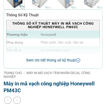
Thông Số Kỹ Thuật
THÔNG SỐ KỸ THUẬT MÁY IN MÃ VẠCH CÔNG
NGHIỆP HONEYWELL PM43C
Thương hiệu
Honeywell
Ứng dụng
Phân phối, Sản xuất, Vận tải
Tốc độ in
12 inches/giây (ips)
Độ phân giải
203 dpi và 300 dpi
Xem chi tiết thông số kỹ thuật
Phương pháp in
In chuyển nhiệt (Thermal Transfer)
TRANG CHỦ
/
MÁY IN MÃ VẠCH TEM NHÃN DECAL CÔNG
Bộ nhớ
128 MB Flash / 128 MB RAM
NGHIỆP
Loại font có thể
Máy in mã vạch công nghiệp Honeywell
WTLE
tải xuống
PM43C
Định dạng tệp ảnh
BMP, GIF, PCX, PNG
hỗ trợ
Cổng giao tiếp