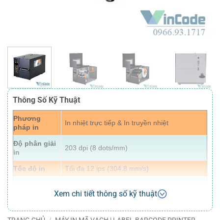
Thông Số Kỹ Thuật
Phương
In nhiệt trực tiếp & In truyền nhiệt
pháp in
Độ phân giải
203 dpi (8 dots/mm)
in
Tốc độ in
Tối đa 12 ips (304.8 mm/s)
Chiều dài in
Tối đa 100” (2540 mm)
Xem chi tiết thông số kỹ thuật
Chiều rộng
Tối đa 4.09” (104 mm)
in
TRANG CHỦ
/
MÁY IN MÃ VẠCH | LABEL BARCODE PRINTER