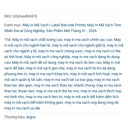
5
video hướng dẫn chi tiết và trải nghiệm sản phẩm thực tế
tại
Kênh Youtube Vincode
.
SKU:
b2a2ea3b9d7d
Danh mục:
Máy In Mã Vạch | Label Barcode Printer
,
Máy In Mã Vạch Tem
Nhãn Decal Công Nghiệp
,
Sản Phẩm Mới Tháng 01 - 2026
Thẻ:
Máy in mã vạch chất lượng cao
,
may in ma vach chinh xac cao
,
Máy
in mã vạch cho ngành bán lẻ
,
máy in mã vạch cho ngành giặt là
,
máy in mã
vạch cho ngành y tế
,
may in ma vach chong nuoc
,
may in ma vach co the
xé linh hoat
,
Máy in mã vạch công nghiệp
,
may in ma vach dang tin dung
cao
,
Máy in mã vạch dễ sử dụng
,
may in ma vach do ben cao
,
Máy in mã
vạch để bàn
,
máy in mã vạch gọn nhẹ
,
may in ma vach ho tro da dang
phuong tien in
,
may in ma vach khep kin
,
máy in mã vạch linh hoạt
,
máy in
mã vạch quản lý tài sản
,
may in ma vach tat ca loai giay
,
may in ma vach
thao tac don gian
,
may in ma vach thao tac nhanh chong
,
may in ma vach
thao tac thuan tien
,
may in ma vach the he moi
,
may in ma vach thich hop
mo hinh nho
,
may in ma vach tien loi
,
máy in mã vạch tiết kiệm diện tích
,
máy in mã vạch tiết kiệm không gian
,
may in ma vach ung dung rong rãi
,
may in ma vach uu dai
Thương hiệu:
Argox