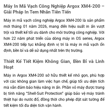
khiển
Driver macOS, Driver Raspberry Pi
Máy In Mã Vạch Công Nghiệp Argox XM4-200 –
Giải Pháp In Tem Nhãn Tiên Tiến
Cuộn giấy, giấy cắt theo khuôn, giấy liên tục,
Loại
giấy gấp quạt, dấu đen, thẻ, vé trên giấy
phương tiện
Máy in mã vạch công nghiệp Argox XM4-200 là sản phẩm
nhiệt hoặc giấy thường
mới tháng 01 năm 2026, mang đến hiệu suất in ấn vượt
Chiều rộng tối đa: 4.48” (114 mm). Chiều
trội và thiết kế tối ưu dành cho môi trường công nghiệp. Với
rộng tối thiểu: 1” (25.4 mm). Độ dày:
Phương tiện
0.0025”~ 0.01” (0.0635mm ~ 0.254mm)
hơn 22 năm phát triển của dòng máy in OS series, Argox
(kích thước
Đường kính ngoài 8”(203 mm) trên lõi trong
giấy)
XM4-200 tiếp tục khẳng định vị trí là máy in mã vạch ổn
3”(76 mm). Tùy chọn đại lý: đường kính
ngoài 6″(152.4 mm) trên lõi 1.5″(38 mm).
định, bền bỉ và dễ sử dụng nhất trên thị trường.
Chiều rộng tối đa: 4.4” (112 mm). Chiều rộng
Thiết Kế Tiết Kiệm Không Gian, Bền Bỉ và Linh
tối thiểu: 1” (25.4 mm). Chiều dài tối đa
Hoạt
Ruy băng
450m. Sáp, Wax/Resin, Resin (Ruy băng
mực
cuộn mặt mực ra ngoài hoặc mặt mực vào
Máy in Argox XM4-200 sở hữu thiết kế nhỏ gọn, phù hợp
trong: tự động phát hiện)
Lõi 1”(25.4 mm)
với các không gian làm việc hạn chế, giúp tối ưu diện tích
mà vẫn đảm bảo hiệu năng in ấn. Phần vỏ máy được trang
Khả năng
Không áp dụng
chống rơi
bị tính năng “Shell-Suit Protection” giúp bảo vệ máy tránh
thiệt hại do nước đổ, đồng thời cho phép đặt sát tường để
Kích thước
Dài 250 mm x Cao 260 mm x Sâu 390 mm
máy in
tiết kiệm tối đa diện tích vận hành.