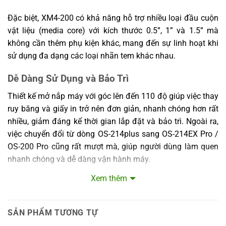
Trọng lượng
29 lbs (13 kg)
Đặc biệt, XM4-200 có khả năng hỗ trợ nhiều loại đầu cuộn
máy in
vật liệu (media core) với kích thước 0.5”, 1” và 1.5” mà
Bộ nguồn chuyển mạch universal tích hợp.
Nguồn điện
không cần thêm phụ kiện khác, mang đến sự linh hoạt khi
Điện áp đầu vào: 100~240V, 50~60Hz
sử dụng đa dạng các loại nhãn tem khác nhau.
Pin
Không có
Nhiệt độ vận hành: 4°C ~ 40°C
Dễ Dàng Sử Dụng và Bảo Trì
(40°F~104°F), độ ẩm 5% ~ 90% không
Môi trường
ngưng tụ
Thiết kế mở nắp máy với góc lên đến 110 độ giúp việc thay
hoạt động
Nhiệt độ bảo quản: -20°C ~ 50°C
ruy băng và giấy in trở nên đơn giản, nhanh chóng hơn rất
(-4°F~122°F)
nhiều, giảm đáng kể thời gian lắp đặt và bảo trì. Ngoài ra,
Đồng hồ
việc chuyển đổi từ dòng OS-214plus sang OS-214EX Pro /
thời gian
Tiêu chuẩn
OS-200 Pro cũng rất mượt mà, giúp người dùng làm quen
thực
nhanh chóng và dễ dàng vận hành máy.
Phụ kiện
Không có
tiêu chuẩn
Xem thêm
Bạn có thể tùy chỉnh cách xé nhãn theo nhu cầu, dù là xé
Cutter, Peeler, module GPIO, bộ quấn lại bên
lên hay xé xuống, góp phần giúp quy trình sử dụng thuận
Phụ kiện tùy
trong, bộ quấn lại bên ngoài, giá đỡ giấy bên
chọn
tiện và linh hoạt hơn.
ngoài
SẢN PHẨM TƯƠNG TỰ
Chứng nhận
CE, CB, FCC, cULus, RoHS, BSMI