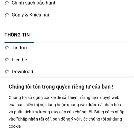
Chính sách bảo hành
Góp ý & Khiếu nại
THÔNG TIN
Tin tức
Liên hệ
Download
Chúng tôi tôn trọng quyền riêng tư của bạn !
LIÊN HỆ MUA HÀNG
Chúng tôi sử dụng cookie để cải thiện trải nghiệm duyệt web
Kinh doanh:
KD Dự Án: 0987
Kế Toán:
của bạn, hiển thị nội dung hoặc quảng cáo được cá nhân hóa
0966.93.1717
835 345
0987.919.040
và phân tích lưu lượng truy cập của chúng tôi. Bằng cách nhấp
vào
"Chấp nhận tất cả"
, bạn đồng ý với việc chúng tôi sử dụng
cookie