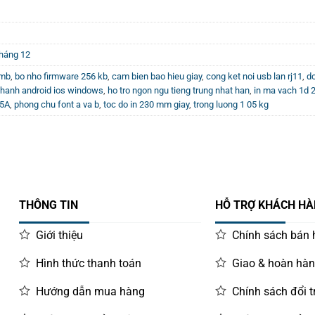
háng 12
 mb
,
bo nho firmware 256 kb
,
cam bien bao hieu giay
,
cong ket noi usb lan rj11
,
do
u hanh android ios windows
,
ho tro ngon ngu tieng trung nhat han
,
in ma vach 1d 2
.5A
,
phong chu font a va b
,
toc do in 230 mm giay
,
trong luong 1 05 kg
THÔNG TIN
HỖ TRỢ KHÁCH H
Giới thiệu
Chính sách bán
Hình thức thanh toán
Giao & hoàn hà
Hướng dẫn mua hàng
Chính sách đổi t