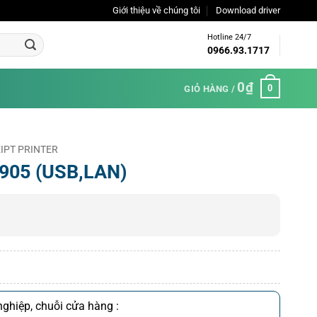
Giới thiệu về chúng tôi
Download driver
Hotline 24/7
0966.93.1717
0
₫
0
GIỎ HÀNG /
IPT PRINTER
Y905 (USB,LAN)
ghiệp, chuỗi cửa hàng :