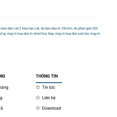
 ben dao cat 2 trieu lan cat
,
do ben dau in 150 km
,
do phan giai 203
d qr
,
may in hoa don in nhiet truc tiep
,
may in hoa don usb lan
,
may in
ÀNG
THÔNG TIN
 hàng
Tin tức
ng
Liên hệ
rả
Download