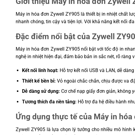
Giới thiệu Máy in hóa đơn Zywell
Độ bền đầu in
150 km
Máy in hóa đơn Zywell ZY905 là thiết bị in nhiệt chất l
Độ bền dao cắt
2 triệu lần cắt
nhanh chóng, tin cậy và tiện lợi. Với khả năng kết nối
Hỗ trợ hệ điều hành
Android, iOS, Windows
Đặc điểm nổi bật của Zywell ZY9
Bảo hành
12 tháng
Máy in hóa đơn Zywell ZY905 nổi bật với tốc độ in nha
nghệ in nhiệt hiện đại, đảm bảo bản in sắc nét, rõ ràng và
Kết nối linh hoạt:
Hỗ trợ kết nối USB và LAN, dễ dàng
Thiết kế bền bỉ:
Vỏ ngoài chắc chắn, chịu được va đậ
Dễ dàng sử dụng:
Cơ chế nạp giấy đơn giản, không y
Tương thích đa nền tảng:
Hỗ trợ đa hệ điều hành như
Ứng dụng thực tế của Máy in hóa
Zywell ZY905 là lựa chọn lý tưởng cho nhiều mô hình k