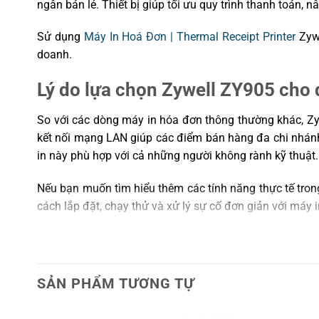
ngân bán lẻ. Thiết bị giúp tối ưu quy trình thanh toán,
Sử dụng
Máy In Hoá Đơn | Thermal Receipt Printer
Zywe
doanh.
Lý do lựa chọn Zywell ZY905 cho
So với các dòng máy in hóa đơn thông thường khác, Zyw
kết nối mạng LAN giúp các điểm bán hàng đa chi nhánh d
in này phù hợp với cả những người không rành kỹ thuật.
Nếu bạn muốn tìm hiểu thêm các tính năng thực tế tron
cách lắp đặt, chạy thử và xử lý sự cố đơn giản với máy 
Kết luận
Máy in hóa đơn Zywell ZY905 (USB, LAN) là giải pháp 
SẢN PHẨM TƯƠNG TỰ
hàng. Với thiết kế bền bỉ, kết nối linh hoạt và tốc độ i