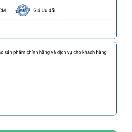
HCM
Giá Ưu đãi
ết
FDI
Chi tiết
các sản phẩm chính hãng và dịch vụ cho khách hàng
M
Chi tiết
*)
Chi tiết
(*)
Chi tiết
,CQ
)
Chi tiết
Trần Hưng Đạo, P. Cửa Nam, Q. Hoàn Kiếm, Tp. Hà
i