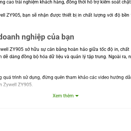
 nâng cao trải nghiệm khách hàng, đồng thời hỗ trợ kiểm soát ch
ll ZY905, bạn sẽ nhận được thiết bị in chất lượng với độ bền 
 doanh nghiệp của bạn
ell ZY905 sở hữu sự cân bằng hoàn hảo giữa tốc độ in, chất lư
ễ dàng đồng bộ hóa dữ liệu và quản lý tập trung. Ngoài ra, nh
g quá trình sử dụng, đừng quên tham khảo các video hướng dẫn 
in Zywell ZY905.
Xem thêm
in ấn tối ưu cho mọi doanh nghiệp vừa và nhỏ muốn nâng cao 
n vượt trội, Zywell ZY905 hoàn toàn xứng đáng là trợ thủ đắc lực