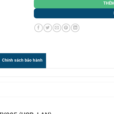
Zalo
0966.93.1717
THÊM
Zalo
0987.835.345
Zalo
0987.919.040
Thời gian:
Từ 8h-17h30 Thứ 2 đến Thứ 7
56 kB
Email : support@vincode.com.vn
er jam, black
Chính sách bảo hành
n
28, …)