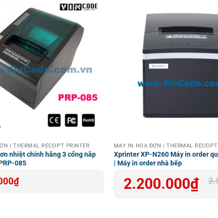
ƠN | THERMAL RECEIPT PRINTER
MÁY IN HOÁ ĐƠN | THERMAL RECEIPT
ơn nhiệt chính hãng 3 cổng nắp
Xprinter XP-N260 Máy in order 
 PRP-085
| Máy in order nhà bếp
Giá
Giá
2.200.000
₫
000
₫
2.
gốc
hiện
là:
tại
2.550.000₫.
là:
2.200.000₫.