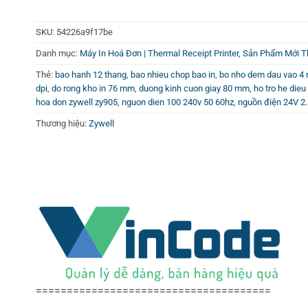
SKU:
54226a9f17be
Danh mục:
Máy In Hoá Đơn | Thermal Receipt Printer
,
Sản Phẩm Mới T
Thẻ:
bao hanh 12 thang
,
bao nhieu chop bao in
,
bo nho dem dau vao 4
dpi
,
do rong kho in 76 mm
,
duong kinh cuon giay 80 mm
,
ho tro he die
hoa don zywell zy905
,
nguon dien 100 240v 50 60hz
,
nguồn điện 24V 2
Thương hiệu:
Zywell
======================================