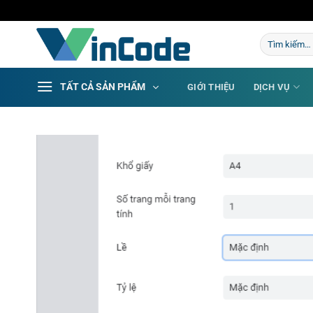
Bỏ
qua
Tìm
nội
kiếm:
dung
TẤT CẢ SẢN PHẨM
GIỚI THIỆU
DỊCH VỤ