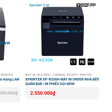
 PRINTER
MÁY IN HOÁ ĐƠN | THERMAL RECEIPT PRINTER
qua mạng LAN
XPRINTER XP-R330H MÁY IN ORDER NHÀ BẾP,
QUÁN BAR | IN PHIẾU GỌI MÓN
550.000
₫
2.550.000
₫