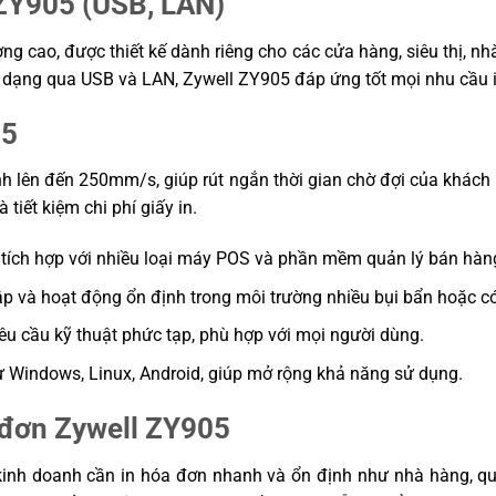
 ZY905 (USB, LAN)
ượng cao, được thiết kế dành riêng cho các cửa hàng, siêu thị, n
 đa dạng qua USB và LAN, Zywell ZY905 đáp ứng tốt mọi nhu cầu 
05
nh lên đến 250mm/s, giúp rút ngắn thời gian chờ đợi của khách 
 tiết kiệm chi phí giấy in.
 tích hợp với nhiều loại máy POS và phần mềm quản lý bán hàn
p và hoạt động ổn định trong môi trường nhiều bụi bẩn hoặc c
êu cầu kỹ thuật phức tạp, phù hợp với mọi người dùng.
 Windows, Linux, Android, giúp mở rộng khả năng sử dụng.
 đơn Zywell ZY905
inh doanh cần in hóa đơn nhanh và ổn định như nhà hàng, quán 