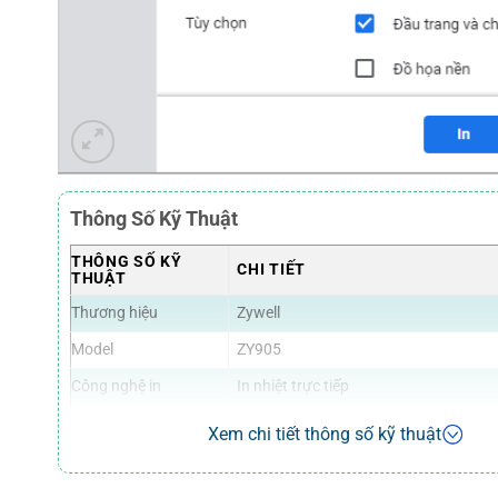
Thông Số Kỹ Thuật
THÔNG SỐ KỸ
CHI TIẾT
THUẬT
Thương hiệu
Zywell
Model
ZY905
Công nghệ in
In nhiệt trực tiếp
Tốc độ in
230 mm/s
Xem chi tiết thông số kỹ thuật
Độ phân giải
203 dpi
Độ rộng khổ in
76 mm