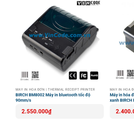
R
MÁY IN HOÁ ĐƠN | THERMAL RECEIPT PRINTER
MÁY IN HOÁ Đ
-
BIRCH BM8002 Máy in bluetooth tốc độ
Máy in hóa đ
90mm/s
xanh BIRCH
2.550.000
₫
2.400.