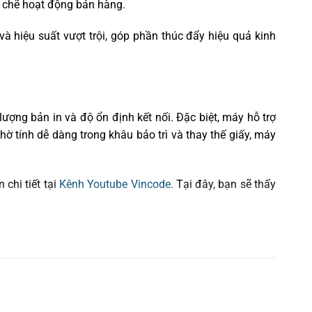
ặt chẽ hoạt động bán hàng.
và hiệu suất vượt trội, góp phần thúc đẩy hiệu quả kinh
ợng bản in và độ ổn định kết nối. Đặc biệt, máy hỗ trợ
ờ tính dễ dàng trong khâu bảo trì và thay thế giấy, máy
chi tiết tại
Kênh Youtube Vincode
. Tại đây, bạn sẽ thấy
năng suất bán hàng và cải thiện trải nghiệm của khách
 cho hoạt động kinh doanh của bạn.