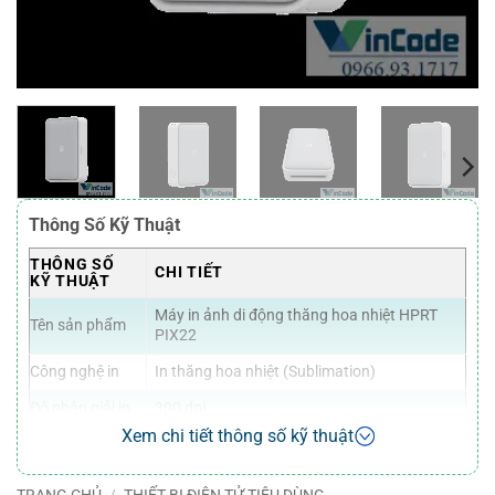
Thông Số Kỹ Thuật
THÔNG SỐ
CHI TIẾT
KỸ THUẬT
Máy in ảnh di động thăng hoa nhiệt HPRT
Tên sản phẩm
PIX22
Công nghệ in
In thăng hoa nhiệt (Sublimation)
Độ phân giải in
300 dpi
Xem chi tiết thông số kỹ thuật
Kích thước ảnh
45 x 54 mm (ảnh thẻ), hỗ trợ nhiều kích thước
in
ảnh khác
TRANG CHỦ
/
THIẾT BỊ ĐIỆN TỬ TIÊU DÙNG