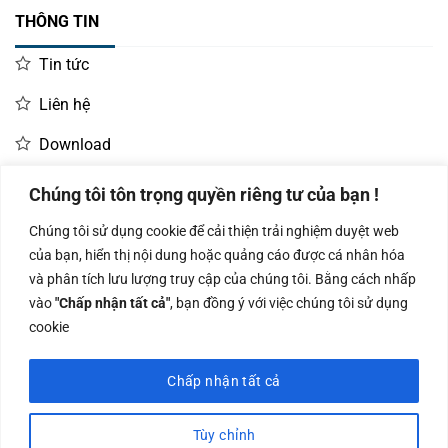
THÔNG TIN
Tin tức
Liên hệ
Download
Kết luận
Máy in ảnh cầm tay dye-sublimation chính là lựa chọn
Chúng tôi tôn trọng quyền riêng tư của bạn !
hoàn hảo dành cho những ai yêu thích nhiếp ảnh, lưu giữ
LIÊN HỆ MUA HÀNG
Chúng tôi sử dụng cookie để cải thiện trải nghiệm duyệt web
ký ức và cần một thiết bị in ảnh nhanh, tiện lợi, có tính di
Kinh doanh:
KD Dự Án: 0987
Kế Toán:
của bạn, hiển thị nội dung hoặc quảng cáo được cá nhân hóa
động cao. Với công nghệ in tiên tiến, kiểu dáng thời trang
0966.93.1717
835 345
0987.919.040
và phân tích lưu lượng truy cập của chúng tôi. Bằng cách nhấp
và khả năng bảo vệ ảnh vượt trội, đây là sản phẩm không
vào
"Chấp nhận tất cả"
, bạn đồng ý với việc chúng tôi sử dụng
thể thiếu trong bộ sưu tập thiết bị điện tử tiêu dùng hiện
cookie
đại.
Chấp nhận tất cả
Công ty TNHH Nam Bình Xương - Số ĐKKD: 0108783483 cấp ngày
14/06/2019 bởi Sở Kế Hoạch và Đầu Tư Tp. Hà Nội
Tùy chỉnh