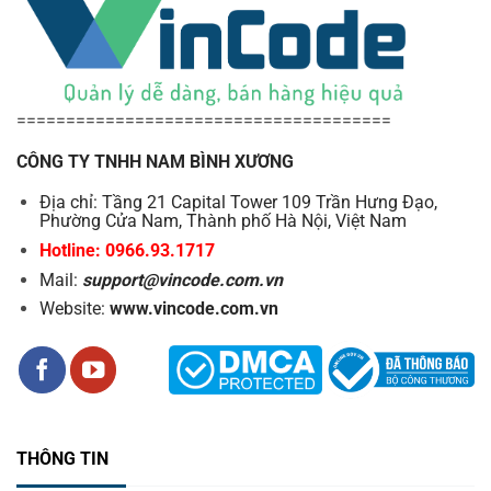
======================================
CÔNG TY TNHH NAM BÌNH XƯƠNG
Địa chỉ: Tầng 21 Capital Tower 109 Trần Hưng Đạo,
Phường Cửa Nam, Thành phố Hà Nội, Việt Nam
Hotline: 0966.93.1717
Mail:
support@vincode.com.vn
Website:
www.vincode.com.vn
Ảnh in ra có độ bền rất cao nhờ công nghệ cán màng và
chất liệu giấy chuyên dụng, giúp bạn lưu giữ những
khoảnh khắc yêu quý trong thời gian dài mà không lo bị
phai mờ hay hư hỏng.
THÔNG TIN
Ngoài ra, máy còn là công cụ tuyệt vời dành cho các cửa
hàng, studio chụp ảnh hoặc các sự kiện cần in ảnh nhanh,