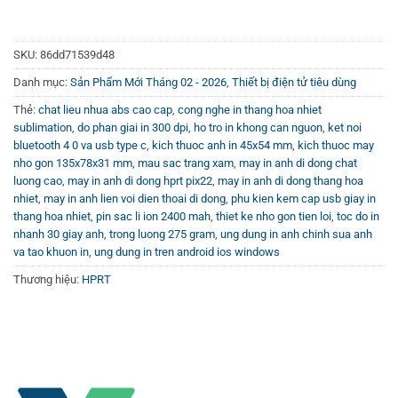
sử dụng máy in ảnh trước đây.
Lợi ích khi sử dụng máy in ảnh dye-sublimation
SKU:
86dd71539d48
cầm tay
Danh mục:
Sản Phẩm Mới Tháng 02 - 2026
,
Thiết bị điện tử tiêu dùng
Một trong những ưu điểm lớn nhất của máy in ảnh cầm tay
Thẻ:
chat lieu nhua abs cao cap
,
cong nghe in thang hoa nhiet
sublimation
,
do phan giai in 300 dpi
,
ho tro in khong can nguon
,
ket noi
dye-sublimation chính là sự tiện lợi và linh hoạt trong việc
bluetooth 4 0 va usb type c
,
kich thuoc anh in 45x54 mm
,
kich thuoc may
in ảnh mọi lúc mọi nơi. Bạn không cần phải đem theo
nho gon 135x78x31 mm
,
mau sac trang xam
,
may in anh di dong chat
laptop hay máy tính lớn mà vẫn có thể tạo ra những tấm
luong cao
,
may in anh di dong hprt pix22
,
may in anh di dong thang hoa
ảnh chất lượng cao chỉ trong vài giây.
nhiet
,
may in anh lien voi dien thoai di dong
,
phu kien kem cap usb giay in
thang hoa nhiet
,
pin sac li ion 2400 mah
,
thiet ke nho gon tien loi
,
toc do in
nhanh 30 giay anh
,
trong luong 275 gram
,
ung dung in anh chinh sua anh
va tao khuon in
,
ung dung in tren android ios windows
Thương hiệu:
HPRT