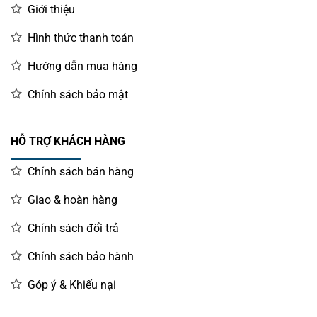
Giới thiệu
phục vụ khách hàng ngay tại chỗ. Việc vận hành đơn giản,
nhanh gọn cũng góp phần tăng hiệu quả làm việc và giảm
Hình thức thanh toán
thiểu các lỗi kỹ thuật.
Hướng dẫn mua hàng
Chính sách bảo mật
HỖ TRỢ KHÁCH HÀNG
Chính sách bán hàng
Giao & hoàn hàng
Chính sách đổi trả
Chính sách bảo hành
Góp ý & Khiếu nại