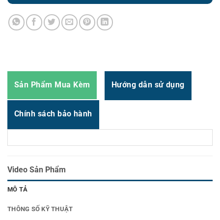
Zalo
0987.919.040
Thời gian:
Từ 8h-17h30 Thứ 2 đến Thứ 7
Email : support@vincode.com.vn
Sản Phẩm Mua Kèm
Hướng dẫn sử dụng
Chính sách bảo hành
Video Sản Phẩm
MÔ TẢ
THÔNG SỐ KỸ THUẬT