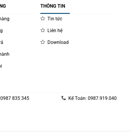
ÀNG
THÔNG TIN
 hàng
Tin tức
ng
Liên hệ
rả
Download
 hành
i
 0987 835 345
Kế Toán: 0987.919.040