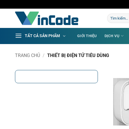
Bỏ
qua
Tìm
nội
kiếm:
dung
TẤT CẢ SẢN PHẨM
GIỚI THIỆU
DỊCH VỤ
TRANG CHỦ
/
THIẾT BỊ ĐIỆN TỬ TIÊU DÙNG