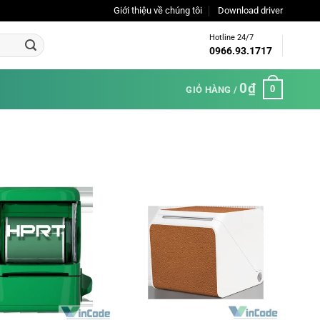
Giới thiệu về chúng tôi
Download driver
Hotline 24/7
0966.93.1717
0
₫
0
GIỎ HÀNG /