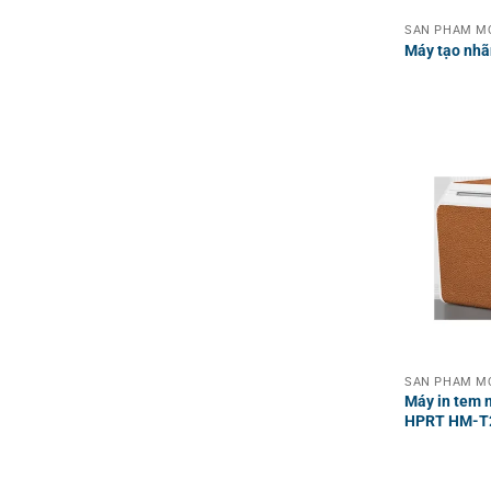
SẢN PHẨM MỚ
Máy tạo nh
SẢN PHẨM MỚ
Máy in tem 
HPRT HM-T