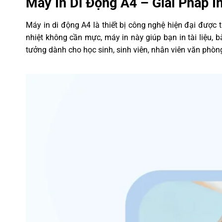
Máy In Di Động A4 – Giải Pháp I
Tính năng đặc biệt
Hỗ trợ in qua điện thoại di động,
Máy in di động A4 là thiết bị công nghệ hiện đại được 
Màu sắc
Đen, trắng (tùy chọn)
nhiệt không cần mực, máy in này giúp bạn in tài liệu,
tưởng dành cho học sinh, sinh viên, nhân viên văn phòn