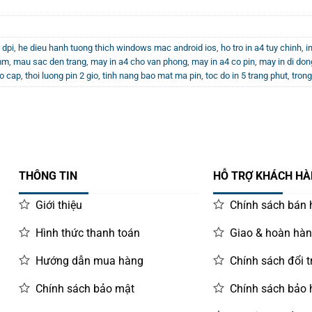
 dpi
,
he dieu hanh tuong thich windows mac android ios
,
ho tro in a4 tuy chinh
,
i
mm
,
mau sac den trang
,
may in a4 cho van phong
,
may in a4 co pin
,
may in di don
ao cap
,
thoi luong pin 2 gio
,
tinh nang bao mat ma pin
,
toc do in 5 trang phut
,
trong
THÔNG TIN
HỖ TRỢ KHÁCH H
Giới thiệu
Chính sách bán
Hình thức thanh toán
Giao & hoàn hà
Hướng dẫn mua hàng
Chính sách đổi t
Chính sách bảo mật
Chính sách bảo