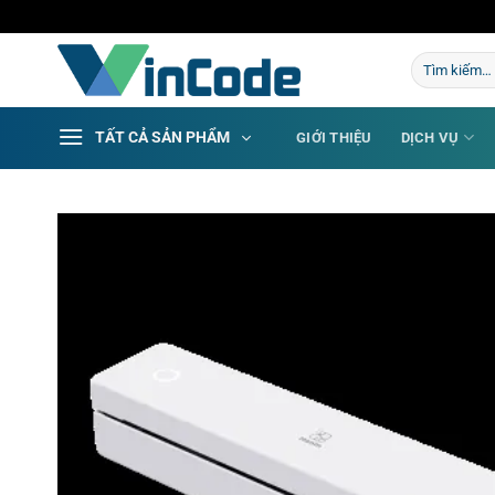
Bỏ
qua
Tìm
nội
kiếm:
dung
TẤT CẢ SẢN PHẨM
GIỚI THIỆU
DỊCH VỤ