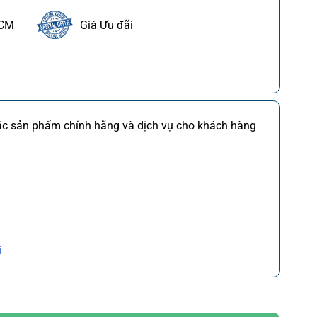
HCM
Giá Ưu đãi
ết
FDI
Chi tiết
các sản phẩm chính hãng và dịch vụ cho khách hàng
M
Chi tiết
*)
Chi tiết
(*)
Chi tiết
,CQ
)
Chi tiết
Trần Hưng Đạo, P. Cửa Nam, Q. Hoàn Kiếm, Tp. Hà
i