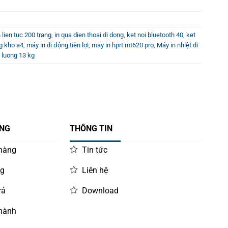
n lien tuc 200 trang
,
in qua dien thoai di dong
,
ket noi bluetooth 40
,
ket
g kho a4
,
máy in di động tiện lợi
,
may in hprt mt620 pro
,
Máy in nhiệt di
 luong 13 kg
ÀNG
THÔNG TIN
 hàng
Tin tức
ng
Liên hệ
rả
Download
 hành