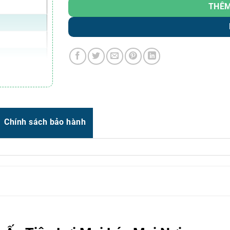
Zalo
0966.93.1717
THÊM
Zalo
0987.835.345
Zalo
0987.919.040
Thời gian:
Từ 8h-17h30 Thứ 2 đến Thứ 7
Email : support@vincode.com.vn
2.0
Chính sách bảo hành
ua cổng USB-C
trang (theo
, iOS