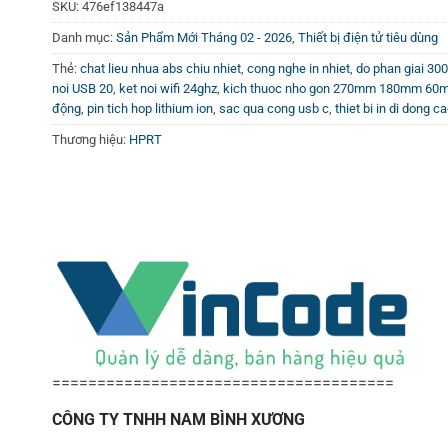
SKU:
476ef138447a
Danh mục:
Sản Phẩm Mới Tháng 02 - 2026
,
Thiết bị điện tử tiêu dùng
Thẻ:
chat lieu nhua abs chiu nhiet
,
cong nghe in nhiet
,
do phan giai 300
noi USB 20
,
ket noi wifi 24ghz
,
kich thuoc nho gon 270mm 180mm 60
động
,
pin tich hop lithium ion
,
sac qua cong usb c
,
thiet bi in di dong c
Thương hiệu:
HPRT
======================================
CÔNG TY TNHH NAM BÌNH XƯƠNG