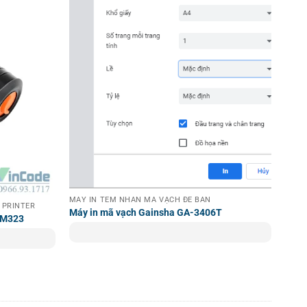
MÁY IN TEM NHÃN MÃ VẠCH ĐỂ BÀN
 PRINTER
Máy in mã vạch Gainsha GA-3406T
P-M323
giúp giảm tối đa chi phí vận hành cũng như bảo vệ môi
 cũng dễ dàng hơn rất nhiều. Công nghệ này rất phù hợp