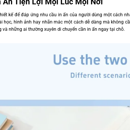
n Ấn Tiện Lợi Mọi Lúc Mọi Nơi
 bảo mật mã PIN
thiết kế để đáp ứng nhu cầu in ấn của người dùng một cách nhanh
 bài học, hình ảnh hay nhãn mác một cách dễ dàng mà không cần 
g và những ai thường xuyên di chuyển cần in ấn ngay tại chỗ.