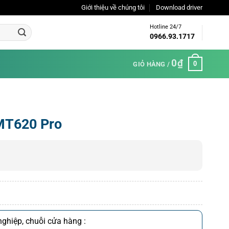
Giới thiệu về chúng tôi
Download driver
Hotline 24/7
0966.93.1717
0
₫
0
GIỎ HÀNG /
MT620 Pro
ghiệp, chuỗi cửa hàng :