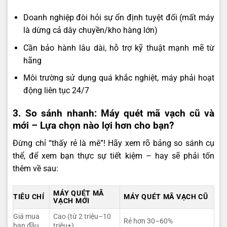
Doanh nghiệp đòi hỏi sự ổn định tuyệt đối (mất máy
là dừng cả dây chuyền/kho hàng lớn)
Cần bảo hành lâu dài, hỗ trợ kỹ thuật mạnh mẽ từ
hãng
Môi trường sử dụng quá khắc nghiệt, máy phải hoạt
động liên tục 24/7
3. So sánh nhanh: Máy quét mã vạch cũ và
mới – Lựa chọn nào lợi hơn cho bạn?
Đừng chỉ “thấy rẻ là mê”! Hãy xem rõ bảng so sánh cụ
thể, để xem bạn thực sự tiết kiệm – hay sẽ phải tốn
thêm về sau:
MÁY QUÉT MÃ
TIÊU CHÍ
MÁY QUÉT MÃ VẠCH CŨ
VẠCH MỚI
Giá mua
Cao (từ 2 triệu–10
Rẻ hơn 30–60%
ban đầu
triệu+)