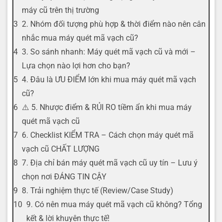
máy cũ trên thị trường
2. Nhóm đối tượng phù hợp & thời điểm nào nên cân
nhắc mua máy quét mã vạch cũ?
3. So sánh nhanh: Máy quét mã vạch cũ và mới –
Lựa chọn nào lợi hơn cho bạn?
4. Đâu là ƯU ĐIỂM lớn khi mua máy quét mã vạch
cũ?
⚠️ 5. Nhược điểm & RỦI RO tiềm ẩn khi mua máy
quét mã vạch cũ
6. Checklist KIỂM TRA – Cách chọn máy quét mã
vạch cũ CHẤT LƯỢNG
7. Địa chỉ bán máy quét mã vạch cũ uy tín – Lưu ý
chọn nơi ĐÁNG TIN CẬY
8. Trải nghiệm thực tế (Review/Case Study)
9. Có nên mua máy quét mã vạch cũ không? Tổng
kết & lời khuyên thực tế!