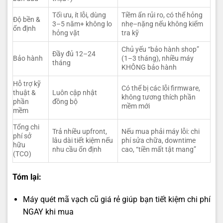
Tối ưu, ít lỗi, dùng
Tiềm ẩn rủi ro, có thể hỏng
Độ bền &
3–5 năm+ không lo
nhẹ–nặng nếu không kiểm
ổn định
hỏng vặt
tra kỹ
Chủ yếu “bảo hành shop”
Đầy đủ 12–24
Bảo hành
(1–3 tháng), nhiều máy
tháng
KHÔNG bảo hành
Hỗ trợ kỹ
Có thể bị các lỗi firmware,
thuật &
Luôn cập nhật
không tương thích phần
phần
đồng bộ
mềm mới
mềm
Tổng chi
Trả nhiều upfront,
Nếu mua phải máy lỗi: chi
phí sở
lâu dài tiết kiệm nếu
phí sửa chữa, downtime
hữu
nhu cầu ổn định
cao, “tiền mất tật mang”
(TCO)
Tóm lại:
Máy quét mã vạch cũ giá rẻ giúp bạn tiết kiệm chi phí
NGAY khi mua