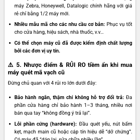
máy Zebra, Honeywell, Datalogic chính hãng với giá
rẻ chỉ bằng 1/2 máy mới.
Nhiều mẫu mã cho các nhu cầu cơ bản:
Phục vụ tốt
cho cửa hàng, hiệu sách, nhà thuốc, v.v…
Có thể chọn máy cũ đã được kiểm định chất lượng
bởi các đơn vị uy tín.
⚠️ 5. Nhược điểm & RỦI RO tiềm ẩn khi mua
máy quét mã vạch cũ
Đừng chủ quan với 4 rủi ro lớn dưới đây:
Bảo hành ngắn, thậm chí không hỗ trợ đổi trả:
Đa
phần cửa hàng chỉ bảo hành 1–3 tháng, nhiều nơi
bán qua tay “không đồng ý trả lại”.
Lỗi phần cứng (hardware):
Đầu quét yếu, nút bấm
kẹt, mạch main cũ hoặc cáp tín hiệu dễ “dở chứng”.
Có máy đã “dán lại, sửa chữa nhiều lần”.