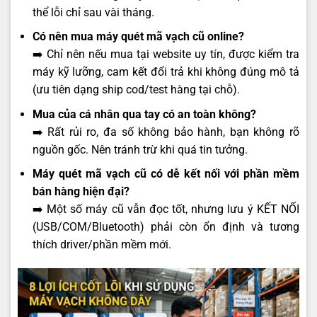
thể lỗi chỉ sau vài tháng.
Có nên mua máy quét mã vạch cũ online?
➡️ Chỉ nên nếu mua tại website uy tín, được kiểm tra
máy kỹ lưỡng, cam kết đổi trả khi không đúng mô tả
(ưu tiên dạng ship cod/test hàng tại chỗ).
Mua của cá nhân qua tay có an toàn không?
➡️ Rất rủi ro, đa số không bảo hành, bạn không rõ
nguồn gốc. Nên tránh trừ khi quá tin tưởng.
Máy quét mã vạch cũ có dễ kết nối với phần mềm
bán hàng hiện đại?
➡️ Một số máy cũ vẫn đọc tốt, nhưng lưu ý KẾT NỐI
(USB/COM/Bluetooth) phải còn ổn định và tương
thích driver/phần mềm mới.