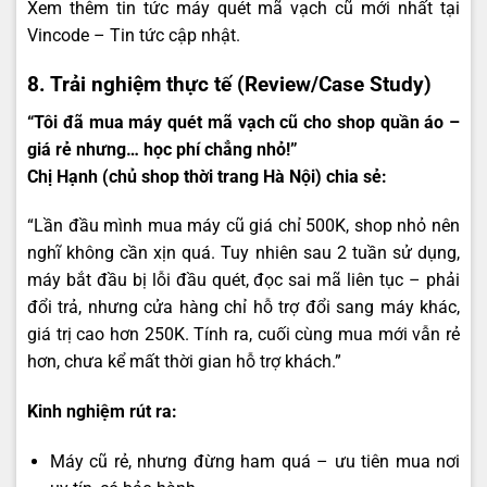
Xem thêm tin tức máy quét mã vạch cũ mới nhất tại
Vincode – Tin tức cập nhật
.
8. Trải nghiệm thực tế (Review/Case Study)
“Tôi đã mua máy quét mã vạch cũ cho shop quần áo –
giá rẻ nhưng… học phí chẳng nhỏ!”
Chị Hạnh (chủ shop thời trang Hà Nội) chia sẻ:
“Lần đầu mình mua máy cũ giá chỉ 500K, shop nhỏ nên
nghĩ không cần xịn quá. Tuy nhiên sau 2 tuần sử dụng,
máy bắt đầu bị lỗi đầu quét, đọc sai mã liên tục – phải
đổi trả, nhưng cửa hàng chỉ hỗ trợ đổi sang máy khác,
giá trị cao hơn 250K. Tính ra, cuối cùng mua mới vẫn rẻ
hơn, chưa kể mất thời gian hỗ trợ khách.”
Kinh nghiệm rút ra:
Máy cũ rẻ, nhưng đừng ham quá – ưu tiên mua nơi