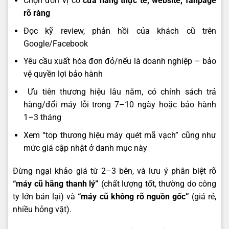
Chọn đơn vị có
cửa hàng thực tế, website, fanpage
rõ ràng
Đọc kỹ review, phản hồi của khách cũ trên
Google/Facebook
Yêu cầu xuất hóa đơn đỏ/nếu là doanh nghiệp – bảo
vệ quyền lợi bảo hành
️ Ưu tiên thương hiệu lâu năm, có chính sách trả
hàng/đổi máy lỗi trong 7–10 ngày hoặc bảo hành
1–3 tháng
Xem “top thương hiệu máy quét mã vạch” cũng như
mức giá cập nhật ở
danh mục này
Đừng ngại khảo giá từ 2–3 bên, và lưu ý phân biệt rõ
“máy cũ hãng thanh lý”
(chất lượng tốt, thường do công
ty lớn bán lại) và
“máy cũ không rõ nguồn gốc”
(giá rẻ,
nhiều hỏng vặt).