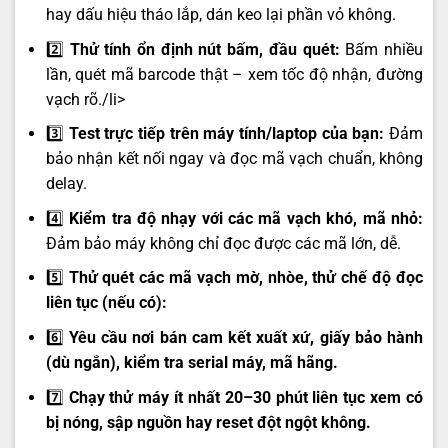
hay dấu hiệu tháo lắp, dán keo lại phần vỏ không.
2️⃣
Thử tính ổn định nút bấm, đầu quét:
Bấm nhiều
lần, quét mã barcode thật – xem tốc độ nhận, đường
vạch rõ./li>
3️⃣
Test trực tiếp trên máy tính/laptop của bạn:
Đảm
bảo nhận kết nối ngay và đọc mã vạch chuẩn, không
delay.
4️⃣
Kiểm tra độ nhạy với các mã vạch khó, mã nhỏ:
Đảm bảo máy không chỉ đọc được các mã lớn, dễ.
5️⃣
Thử quét các mã vạch mờ, nhòe, thử chế độ đọc
liên tục (nếu có):
6️⃣
Yêu cầu nơi bán cam kết xuất xứ, giấy bảo hành
(dù ngắn), kiểm tra serial máy, mã hãng.
7️⃣
Chạy thử máy ít nhất 20–30 phút liên tục xem có
bị nóng, sập nguồn hay reset đột ngột không.