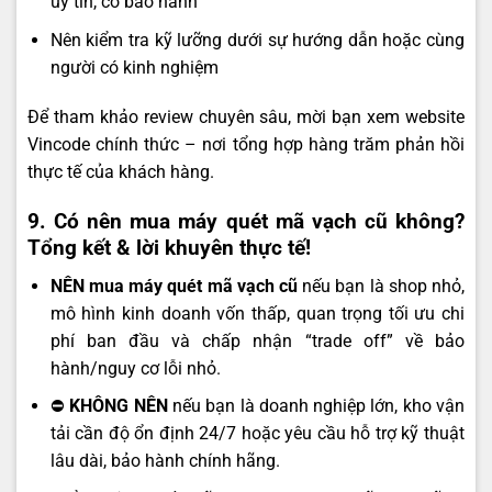
uy tín, có bảo hành
Nên kiểm tra kỹ lưỡng dưới sự hướng dẫn hoặc cùng
người có kinh nghiệm
Để tham khảo review chuyên sâu, mời bạn xem
website
Vincode chính thức
– nơi tổng hợp hàng trăm phản hồi
thực tế của khách hàng.
9. Có nên mua máy quét mã vạch cũ không?
Tổng kết & lời khuyên thực tế!
NÊN mua máy quét mã vạch cũ
nếu bạn là shop nhỏ,
mô hình kinh doanh vốn thấp, quan trọng tối ưu chi
phí ban đầu và chấp nhận “trade off” về bảo
hành/nguy cơ lỗi nhỏ.
⛔
KHÔNG NÊN
nếu bạn là doanh nghiệp lớn, kho vận
tải cần độ ổn định 24/7 hoặc yêu cầu hỗ trợ kỹ thuật
lâu dài, bảo hành chính hãng.