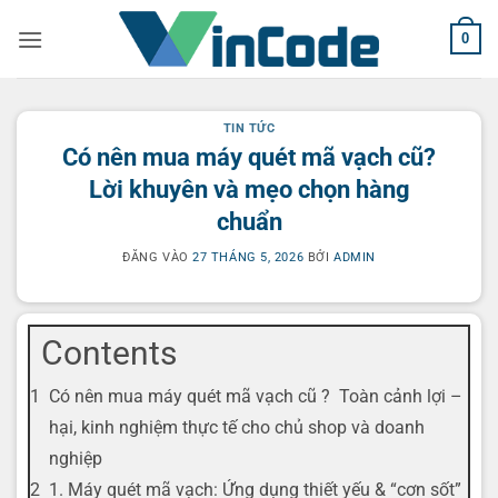
Bỏ
0
qua
nội
dung
TIN TỨC
Có nên mua máy quét mã vạch cũ?
Lời khuyên và mẹo chọn hàng
chuẩn
ĐĂNG VÀO
27 THÁNG 5, 2026
BỞI
ADMIN
Contents
Có nên mua máy quét mã vạch cũ ? Toàn cảnh lợi –
hại, kinh nghiệm thực tế cho chủ shop và doanh
nghiệp
1. Máy quét mã vạch: Ứng dụng thiết yếu & “cơn sốt”