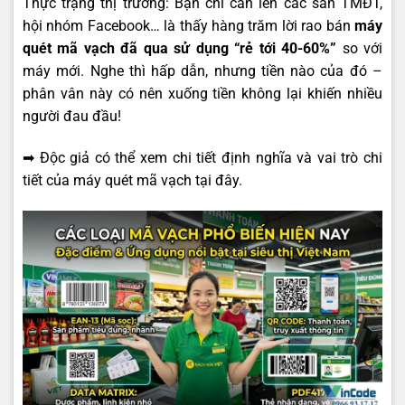
Thực trạng thị trường: Bạn chỉ cần lên các sàn TMĐT,
hội nhóm Facebook… là thấy hàng trăm lời rao bán
máy
quét mã vạch đã qua sử dụng “rẻ tới 40-60%”
so với
máy mới. Nghe thì hấp dẫn, nhưng tiền nào của đó –
phân vân này có nên xuống tiền không lại khiến nhiều
người đau đầu!
➡ Độc giả có thể xem chi tiết
định nghĩa và vai trò chi
tiết của máy quét mã vạch tại đây
.