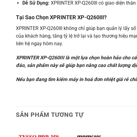
Physical characteristics
Dễ Sử Dụng:
XPRINTER XP-Q260III có giao diện thân t
Weight
1.45 KG
Tại Sao Chọn XPRINTER XP-Q260III?
Dimensions
194.5×145×147mm ( D×W×H)
XPRINTER XP-Q260III không chỉ giúp bạn quản lý lấy số 
Environmental Requirements
của khách hàng, tăng tỷ lệ trở lại và tạo thương hiệu m
Operation
liên hệ ngay hôm nay.
Temperature (0～45℃) humidity(10～
environment
Storage environment
Temperature(-10～60℃) humidity(10
XPRINTER XP-Q260III là một lựa chọn hoàn hảo cho các 
đáo, sản phẩm này sẽ giúp bạn nâng cao chất lượng dị
Reliability
Cutter life
1.5 million cuts
Nếu bạn đang tìm kiếm máy in hoá đơn nhiệt giá rẻ ch
Printer head life
150 KM
Software
Emulation
ESC/POS
SẢN PHẨM TƯƠNG TỰ
Driver
Windows/JPOS/OPOS/Linux/Android