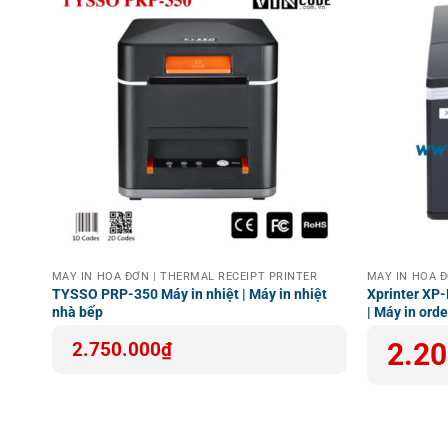
Utility
Windows & Linux test Utility
SDK
iOS/Android/Windows
R
MÁY IN HOÁ ĐƠN | THERMAL RECEIPT PRINTER
MÁY IN HOÁ Đ
TYSSO PRP-350 Máy in nhiệt | Máy in nhiệt
Xprinter XP
nhà bếp
| Máy in ord
Giá
Giá
2.20
2.750.000
₫
gốc
hiện
là:
tại
2.550.000
là:
2.200.000