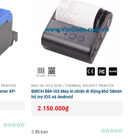
 PRINTER
MÁY IN HOÁ ĐƠN | THERMAL RECEIPT PRINTER
inter XP-
BIRCH BM-i03 Máy in nhiệt di động khổ 58mm
hỗ trợ iOS và Android
2.150.000
₫
0
2 đã bán
out
0