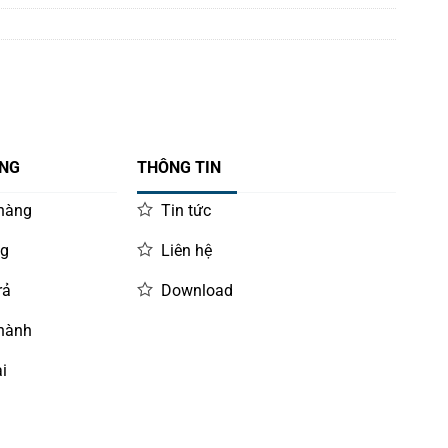
of
out
5
of
5
ÀNG
THÔNG TIN
 hàng
Tin tức
ng
Liên hệ
rả
Download
 hành
i