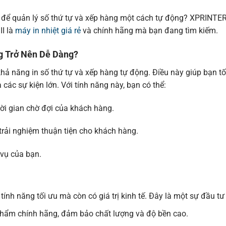
ả để quản lý số thứ tự và xếp hàng một cách tự động? XPRINTER 
II là
máy in nhiệt giá rẻ
và chính hãng mà bạn đang tìm kiếm.
na、PC850（Multilingual）、
dian-French）、PC865（Nordic）、West
ope、Iran、WPC1252、
g Trở Nên Dễ Dàng?
2）、PC858、IranII、Latvian、Arabic、
hả năng in số thứ tự và xếp hàng tự động. Điều này giúp bạn tố
à các sự kiện lớn. Với tính năng này, bạn có thể:
ODE39/ITF/CODABAR/CODE93/CODE128
ời gian chờ đợi của khách hàng.
trải nghiệm thuận tiện cho khách hàng.
 vụ của bạn.
24V/2.5A
nh năng tối ưu mà còn có giá trị kinh tế. Đây là một sự đầu tư
hẩm chính hãng, đảm bảo chất lượng và độ bền cao.