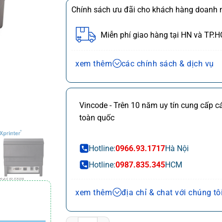
Chính sách ưu đãi cho khách hàng doanh n
Miễn phí giao hàng tại HN và TP.
Chính sách bán hàng và dịch vụ
xem thêm
các chính sách & dịch vụ
Ưu đãi chuỗi cửa hàng, siêu thị
Chi ti
Ưu đãi khách hàng doanh nghiệp cả 
Vincode - Trên 10 năm uy tín cung cấp 
Miễn phí giao hàng 10km tại HN,HC
toàn quốc
Đổi mới sản phẩm trong 7 ngày đầu (
Mua online - giao hàng nhanh chóng 
Hotline:
0966.93.1717
Hà Nội
Chất lượng sản phẩm chính hãng CO
Hotline:
0987.835.345
HCM
Thanh toán chuyển khoản QRcode (*
Hà
Tầng 21 Capital Tower 109 
xem thêm
địa chỉ & chat với chúng tô
Nội:
Nội
Kinh doanh online HN
XPRINTER XP-Q260III: Máy In Nhiệt, In Số Thứ T