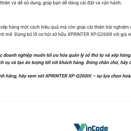
hiện và dễ sử dụng, giúp bạn dễ dàng cài đặt và vận hành.
xếp hàng một cách hiệu quả mà còn giúp cải thiện trải nghiệm 
ạnh mẽ. Đừng bỏ lỡ cơ hội sở hữu XPRINTER XP-Q260III với giá rẻ
80%)
～80%)
doanh nghiệp muốn tối ưu hóa quản lý số thứ tự và xếp hàng. 
ch vụ và tạo ấn tượng tốt với khách hàng. Đừng chần chừ, hã
ính hãng, hãy xem xét XPRINTER XP-Q260III – sự lựa chọn hoà
/Mac