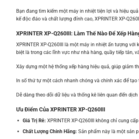
Barcode Character
Bạn đang tìm kiếm một máy in nhiệt tiện lợi và hiệu qu
kế độc đáo và chất lượng đỉnh cao, XPRINTER XP-Q260I
PC347（Standard Europe）、Kataka
PC860（Portuguese）、PC863（Cana
Extension character
Europe、Greek、Hebrew、East Eur
XPRINTER XP-Q260III: Làm Thế Nào Để Xếp Hàn
sheet
PC866（Cyrillic#2）、PC852（Latin
PT151（1251）
XPRINTER XP-Q260III là một máy in nhiệt ấn tượng với k
biệt là trong các lĩnh vực như nhà hàng, quầy tiếp tân, v
UPC-A/UPC-
Barcode types
E/JAN13（EAN13）/JAN8（EAN8）/C
Xây dựng một hệ thống xếp hàng hiệu quả, giúp giảm th
2D Barcode
QR Code / PDF417
Input buffer
2048 Kbytes
In số thứ tự một cách nhanh chóng và chính xác để tạo 
NV Flash
256 Kbytes
Dễ dàng theo dõi dữ liệu và thống kê liên quan đến dịch
Power
Ưu Điểm Của XPRINTER XP-Q260III
Power adaptor
AC 100-240V, 50~60Hz Output: DC 
Printer input
DC 24V/2.5A
Giá Trị Rẻ:
XPRINTER XP-Q260III không chỉ cung cấp tí
Cash drawer output
DC 24V/1A
Chất Lượng Chính Hãng:
Sản phẩm này là một sản p