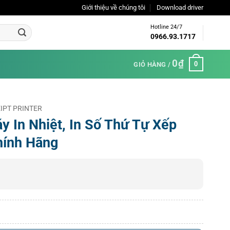
Giới thiệu về chúng tôi
Download driver
Hotline 24/7
0966.93.1717
0
₫
0
GIỎ HÀNG /
IPT PRINTER
 In Nhiệt, In Số Thứ Tự Xếp
hính Hãng