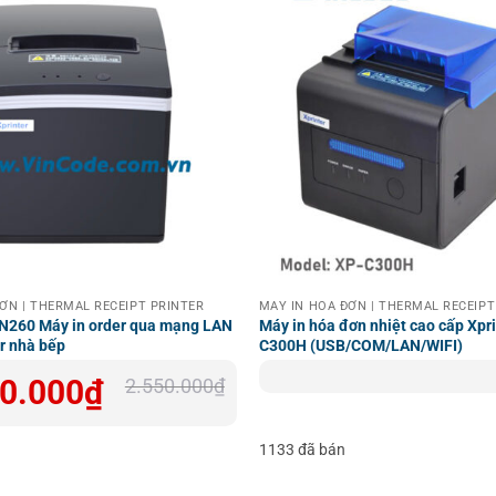
ƠN | THERMAL RECEIPT PRINTER
MÁY IN HOÁ ĐƠN | THERMAL RECEIPT
-N260 Máy in order qua mạng LAN
Máy in hóa đơn nhiệt cao cấp Xpr
er nhà bếp
C300H (USB/COM/LAN/WIFI)
0.000
₫
2.550.000
₫
₫.
₫.
1133 đã bán